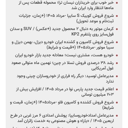
خبر خوب برای خریداران نیسان ترا؛ محموله قطعات پس از
ماه‌ها انتظار وارد ایران شد
شروع فروش کوییک S سایپا -مرداد ۱۴۰۵ (+زمان، جزئیات
ثبت‌نام و موعد تحویل)
کرمان موتور به دنبال ۲ محصول جدید (+عکس) / SUV و سدان
فول‌سایز روی پلتفرم KP2
شروع فروش کامیون و کشنده ایران خودرو دیزل، بهمن دیزل و
سیبا موتور -مرداد۱۴۰۵ (+قیمت و شرایط)
خودرو هست، مشتری نیست؛ معادله جدید بازار خودرو ایران
رشد ۳۸ درصدی فروش تسلا در چین؛ نهمین ماه متوالی صعود
غول آمریکایی
مدیرعامل لوسید: دیگر راه فراری از خودروسازان چینی وجود
ندارد
اعلام قیمت جدید پارس نوا در مرداد ۱۴۰۵ / افزایش بیش از
۲۰۳ میلیون تومانی
شروع فروش کشنده و کامیون فاو -مرداد۱۴۰۵ (+زمان، قیمت و
شرایط)
مدیرعامل امدادخودروسایپا: پوشش امدادی ۶ مرز غربی در طرح
اربعین ۱۴۰۵ / «یارا» و هوش مصنوعی به خدمت زائران آمد