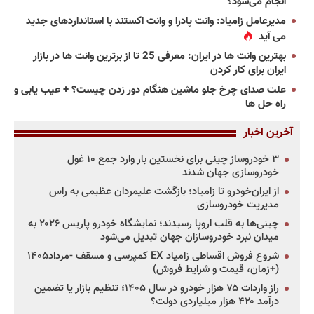
انجام می‌شود؟
مدیرعامل زامیاد: وانت پادرا و وانت اکستند با استانداردهای جدید
می آید
بهترین وانت ها در ایران: معرفی 25 تا از برترین وانت ها در بازار
ایران برای کار کردن
علت صدای چرخ جلو ماشین هنگام دور زدن چیست؟ + عیب یابی و
راه حل ها
آخرین اخبار
۳ خودروساز چینی برای نخستین بار وارد جمع ۱۰ غول
خودروسازی جهان شدند
از ایران‌خودرو تا زامیاد؛ بازگشت علیمردان عظیمی به راس
مدیریت خودروسازی
چینی‌ها به قلب اروپا رسیدند؛ نمایشگاه خودرو پاریس ۲۰۲۶ به
میدان نبرد خودروسازان جهان تبدیل می‌شود
شروع فروش اقساطی زامیاد EX کمپرسی و مسقف -مرداد۱۴۰۵
(+زمان، قیمت و شرایط فروش)
راز واردات ۷۵ هزار خودرو در سال ۱۴۰۵؛ تنظیم بازار یا تضمین
درآمد ۴۲۰ هزار میلیاردی دولت؟