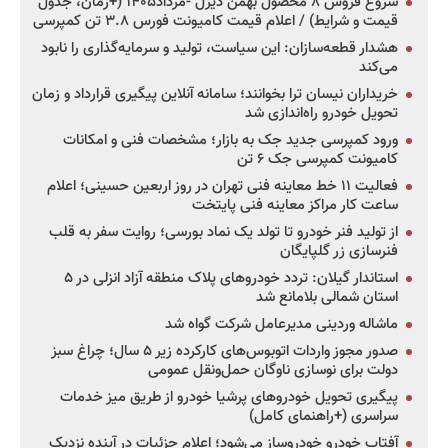
شروع فروش ۸ محصول بهمن دیزل -مرداد۱۴۰۵ (+زمان، جدول
قیمت و شرایط) / اعلام قیمت کامیونت فورس ۳.۸ تن کمپرسی
هشدار قطعه‌سازان: این سیاست، تولید و سرمایه‌گذاری را نابود
می‌کند
خریداران نیسان ترا بخوانند؛ سامانه آنلاین پیگیری قرارداد و زمان
تحویل خودرو راه‌اندازی شد
ورود کمپرسی جدید جک به بازار؛ مشخصات فنی و امکانات
کامیونت کمپرسی جک ۶ تن
فعالیت ۱۱ خط معاینه فنی تهران در روز اربعین حسینی؛ اعلام
ساعت کار مراکز معاینه فنی پایتخت
از تولید فنر خودرو تا تولد یک نماد بورسی؛ روایت سفر به قلب
فنرسازی زر گلپایگان
استاندار گیلان: تردد خودروهای پلاک منطقه آزاد انزلی در ۵
استان شمالی بلامانع شد
ماشاله وردینی مدیرعامل شرکت گواه شد
صدور مجوز واردات اتوبوس‌های کارکرده زیر ۵ سال؛ چراغ سبز
دولت برای نوسازی ناوگان حمل‌ونقل عمومی
پیگیری تحویل خودروهای پرشیا خودرو از طریق میز خدمات
سراسری (+راهنمای کامل)
آفتاب خودرو خودروساز می‌شود؛ اعلام جزئیات در آینده نزدیک