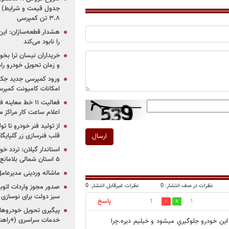
جدول قیمت و شرایط) /
۳.۸ تن کمپرسی
هشدار قطعه‌سازان: این
را نابود می‌کند
خریداران نیسان ترا بخوا
و زمان تحویل خودرو راه
ورود کمپرسی جدید جک 
امکانات کامیونت کمپرسی 
فعالیت ۱۱ خط مع
اعلام ساعت کار مراکز م
از تولید فنر خودرو تا ت
قلب فنرسازی زر گلپایگا
ارسال
استاندار گیلان: تردد خو
۵ استان شمالی بلامانع شد
ماشاله وردینی مدیرعا
نظرات در صف انتشار: 0
نظرات غیرقابل انتشار: 0
سبز دولت برای نوسازی 
پاسخ
1
1
پیگیری تحویل خودروهای
خدمات سراسری (+راهنم
اين خودرو جلوگيري ميشود و خيليم ديره.چرا