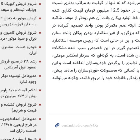
می‌شود که نه تنها از کیفیت به مراتب بدتری نسبت
جزئیات ثبت‌نام و موعد
به تولیدات مشابه داخلی برخوردار است، بلکه به دلیل وارداتی بودن آن در حدود 12.5 میلیون تومان قیمت گذاری شده
خط تولید پیکان وانت آن هم زودتر از موعد، شائبه
و سدان فول‌سایز روی پلتف
. البته عدم متمرکز بودن واحد تصمیم گیرنده در
برزگری، از غیراستاندارد بودن پیکان وانت سخن
شروع فروش کامیون و ک
دیزل و سیبا موتور -مرداد۱۴۰۵ (+قیمت و شرای
 است و این در حالی است که رییس موسسه استاندارد
خودرو هست، مشتری نیس
مراکز تصمیم گیری در این خصوص سبب شده مشکلات
ایران
ن شده است، به گونه‌ای که سردار اسکندر مومنی،
رشد ۳۸ درصدی فر
 تولیدی را برگردن خودروسازان انداخته است و این
صعود غول آمریکایی
یا کسانی که محصولات خوردوسازان را ماه‌ها پیش،
مدیرعامل لوسید: دیگر ر
زندگی خانواده خود را می‌چرخانند، چگونه می‌توانند
وجود ندارد
بیش از ۲۰۳ میلیون تومانی
قیمت و شرایط)
در ط
خدمت زائران آمد