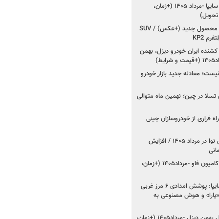
شروع فروش کوییک S سایپا -مرداد ۱۴۰۵ (+زمان،
 تحویل)
کرمان موتور به دنبال ۲ محصول جدید (+عکس) / SUV
رم KP2
شنده ایران خودرو دیزل، بهمن
ط)
ت؛ معادله جدید بازار خودرو
وش تسلا در چین؛ نهمین ماه متوالی
اه فراری از خودروسازان چینی
اعلام قیمت جدید پارس نوا در مرداد ۱۴۰۵ / افزایش
شروع فروش کشنده و کامیون فاو -مرداد۱۴۰۵ (+زمان،
مدیرعامل امدادخودروسایپا: پوشش امدادی ۶ مرز غربی
رح اربعین ۱۴۰۵ / «یارا» و هوش مصنوعی به
شروع فروش ۸ محصول بهمن دیزل -مرداد۱۴۰۵ (+زمان،