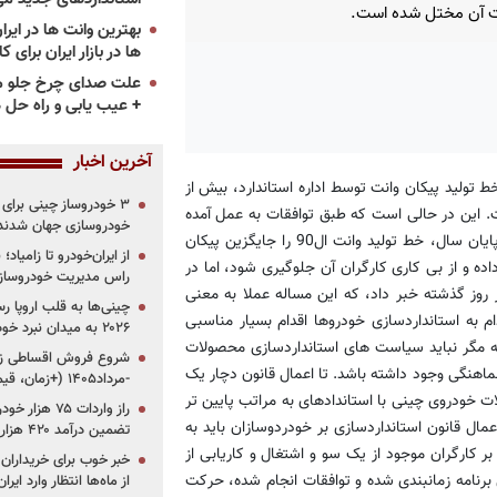
ت آن مختل شده است.
ها در بازار ایران برای ک
علت صدای چرخ جلو م
+ عیب یابی و راه حل 
آخرین اخبار
 تولید پیکان وانت توسط اداره استاندارد، بیش از
 است. این در حالی است که طبق توافقات به عمل آمده
خودروسازی جهان شدند
بین سازمان استاندارد و شرکت ایران‌خودرو قرار بوده تا این شرکت تا پایان سال، خط تولید وانت ال90 را جایگزین پیکان
از ایران‌خودرو تا زامیا
داده و از بی کاری کارگران آن جلوگیری شود، اما در
راس مدیریت خودروساز
 روز گذشته خبر داد، که این مساله عملا به معنی
چینی‌ها به قلب اروپا ر
م به استانداردسازی خودروها اقدام بسیار مناسبی
۲۰۲۶ به میدان نبرد خودروسازان جهان تبدیل می‌شود
ه مگر نباید سیاست های استانداردسازی محصولات
ماهنگی وجود داشته باشد. تا اعمال قانون دچار یک
-مرداد۱۴۰۵ (+زمان، قیمت و شرایط فروش)
ت خودروی چینی با استاندادهای به مراتب پایین تر
ال قانون استانداردسازی بر خودردوسازان باید به
تضمین درآمد ۴۲۰ هزار میلیاردی دولت؟
 کارگران موجود از یک سو و اشتغال و کاریابی از
خبر خوب برای خریداران
برنامه زمانبندی شده و توافقات انجام شده، حرکت
از ماه‌ها انتظار وارد ایر