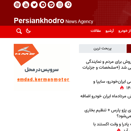
از خودرو
آرشیو
مقالات
پربحث ترین
فروش برای مردم و نمایندگی
فی شد (+مشخصات و جزئیات
 ایران‌خودرو، سایپا و
 مردادماه ایران خودرو اضافه
 پژو پارس + تنظیم بخاری
می‌شود؟
پادرا و وانت اکستند با
 آید