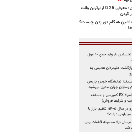
بهترین وانت ها در ایران: معرفی 25 تا از برترین وانت
ار کردن
اشین هنگام دور زدن چیست؟
ها
۳ خودروساز چینی برای نخستین بار وارد جمع ۱۰ غول
د؛ بازگشت علیمردان عظیمی به
ی
سیدند؛ نمایشگاه خودرو پاریس
شروع فروش اقساطی زامیاد EX کمپرسی و مسقف
راز واردات ۷۵ هزار خودرو در سال ۱۴۰۵؛ تنظیم بازار یا
 نیسان ترا؛ محموله قطعات پس
ان شد