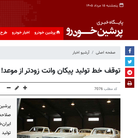
پنجشنبه ۱۵ مرداد ۱۴۰۵
پرشین خودرو
اخبار خودرو
طرح 
صفحه اصلی
آرشیو اخبار
توقف خط تولید پیکان وانت زودتر از موعد!
کد مطلب
7076
پرشین 
صلاحدی
ایران‌
تولید 