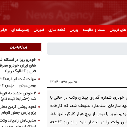
های فروش
تست و مقایسه
بورس
قطعه سازی
آموزش
چندرسانه ای
فراتر 
پربازدیدترین
خودرو ریرا در آستانه 
های ایران خودرو معر
فنی و کاتالوگ ریرا)
مهلت ثبت‌نام قرعه‌کشی
۲۵ مهر ۱۳۹۰ - ۱۳:۰۴
بهمن‌موتور — بهمن ۱۴۰۴
۲ خودرو جدید به فروش
خودرو: شماره گذاری پیکان ‌وانت در حالی با
شد (+شرایط ثبت نام)
د سازمان استاندارد متوقف شد، که کارخانه
نحوه روشن کردن بخاری
پژو پارس چطور انجام 
خودرو تبریز با بیش از پنج هزار کارگر، تنها خط
مدیرعامل زامیاد: وانت 
این وانت را در اختیار دارد و از روز گذشته
استانداردهای جدید می