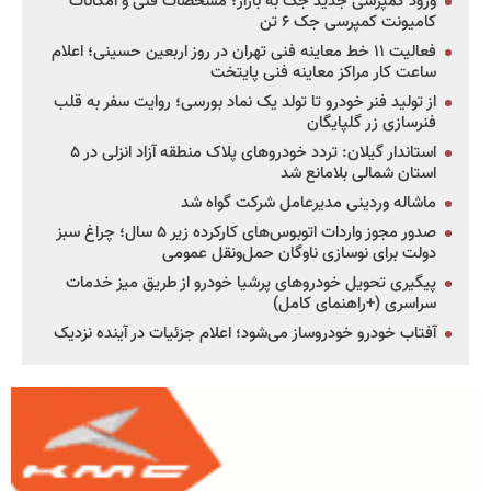
ورود کمپرسی جدید جک به بازار؛ مشخصات فنی و امکانات
کامیونت کمپرسی جک ۶ تن
فعالیت ۱۱ خط معاینه فنی تهران در روز اربعین حسینی؛ اعلام
ساعت کار مراکز معاینه فنی پایتخت
از تولید فنر خودرو تا تولد یک نماد بورسی؛ روایت سفر به قلب
فنرسازی زر گلپایگان
استاندار گیلان: تردد خودروهای پلاک منطقه آزاد انزلی در ۵
استان شمالی بلامانع شد
ماشاله وردینی مدیرعامل شرکت گواه شد
صدور مجوز واردات اتوبوس‌های کارکرده زیر ۵ سال؛ چراغ سبز
دولت برای نوسازی ناوگان حمل‌ونقل عمومی
پیگیری تحویل خودروهای پرشیا خودرو از طریق میز خدمات
سراسری (+راهنمای کامل)
آفتاب خودرو خودروساز می‌شود؛ اعلام جزئیات در آینده نزدیک