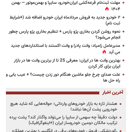
مهلت ثبت‌نام قرعه‌کشی ایران‌خودرو، سایپا و بهمن‌موتور — بهمن
۱۴۰۴
۲ خودرو جدید به فروش مردادماه ایران خودرو اضافه شد (+شرایط
ثبت نام)
نحوه روشن کردن بخاری پژو پارس + تنظیم بخاری پژو پارس چطور
انجام می‌شود؟
مدیرعامل زامیاد: وانت پادرا و وانت اکستند با استانداردهای جدید
می آید
بهترین وانت ها در ایران: معرفی 25 تا از برترین وانت ها در بازار
ایران برای کار کردن
علت صدای چرخ جلو ماشین هنگام دور زدن چیست؟ + عیب یابی و
راه حل ها
آخرین اخبار
هشدار تازه به بازار خودروهای وارداتی؛ حواله‌هایی که شاید هیچ
خودرویی پشت آن‌ها نباشد!
دولت دقیقاً چه سهمی از سایپا را می‌تواند واگذار کند؟ پشت پرده
ترکیب مالکان دومین خودروساز ایران (+اینفوگرافیک)
رکوردشکنی فروش خودروهای برقی در انگلیس؛ بهترین عملکرد