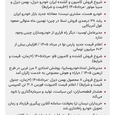
شروع فروش کامیون و کشنده ایران خودرو دیزل، بهمن دیزل و
سیبا موتور -مرداد۱۴۰۵ (+قیمت و شرایط)
خودرو هست، مشتری نیست؛ معادله جدید بازار خودرو ایران
رشد ۳۸ درصدی فروش تسلا در چین؛ نهمین ماه متوالی صعود
غول آمریکایی
مدیرعامل لوسید: دیگر راه فراری از خودروسازان چینی وجود
ندارد
اعلام قیمت جدید پارس نوا در مرداد ۱۴۰۵ / افزایش بیش از
۲۰۳ میلیون تومانی
شروع فروش کشنده و کامیون فاو -مرداد۱۴۰۵ (+زمان، قیمت و
شرایط)
مدیرعامل امدادخودروسایپا: پوشش امدادی ۶ مرز غربی در طرح
اربعین ۱۴۰۵ / «یارا» و هوش مصنوعی به خدمت زائران آمد
شروع فروش ۸ محصول بهمن دیزل -مرداد۱۴۰۵ (+زمان، جدول
قیمت و شرایط) / اعلام قیمت کامیونت فورس ۳.۸ تن کمپرسی
هشدار قطعه‌سازان: این سیاست، تولید و سرمایه‌گذاری را نابود
می‌کند
خریداران نیسان ترا بخوانند؛ سامانه آنلاین پیگیری قرارداد و زمان
تحویل خودرو راه‌اندازی شد