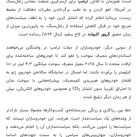
است: هم‌زمان با تلاش
ترامپ
برای ازسرگیری صنعت معادن زغال‌سنگ
در آمریکا، لغو کردن و به عقب برگرداندن مقررات حفاظت از محیط
زیست، بریتانیا اعلام کرده که انتشار کربن خود را به لطف سیاست‌های
صریح خود در قبال کاهش استفاده از زغال‌سنگ، به پایین‌ترین میزان از
زمان حضور
گروور کلیولند
در کاخ سفید (سال ۱۸۹۴) رسانده است.
از سویی دیگر، خودروسازان از دولت ترامپ در واشنگتن می‌خواهند
استانداردهای مصرف سوخت را لغو کند تا خودروهای ساخته‌شده برای
ایالات متحده تا سال ۲۰۲۵ معیار مصرف سوخت میانگین ۴.۳ لیتر در ۱۰۰
کیلومتر را برآورده نکنند؛ اما امسال در نمایشگاه سالانه‌ی خودروی ژنو به
افتخار خودروهای هیبریدی کم‌مصرف، پیشرانه‌هایی با سوخت متان
با احتراق تقریبا بدون انتشار CO
و همچنین خودروهای الکتریکی، بیش
2
از هر زمان دیگر تبلیغ شدند.
خط بین ریاکاری و زرنگی سرسختانه‌ی کسب‌وکارها معمولا بسیار نازک‌تر
از وعده‌های یک سیاست‌مدار است. هرچند، این خودروسازان نیستند که
سیاست‌ها را تدوین می‌کنند، بلکه سیاست‌مداران آن را انجام می‌دهند و
خودروسازان، جهان‌بینی‌های سیاسی را به سمت جهت‌های اساسا