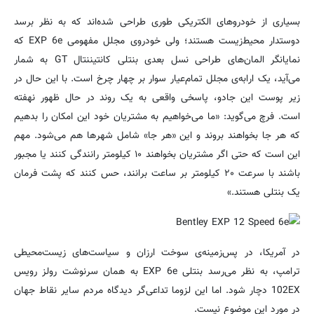
بسیاری از خودروهای الکتریکی طوری طراحی شده‌اند که به نظر برسد
دوستدار محیط‌زیست هستند؛ ولی خودروی مجلل مفهومی EXP 6e
که
نمایانگر المان‌های طراحی نسل بعدی بنتلی کانتیننتال
GT به شمار
می‌آید، یک ارابه‌ی مجلل تمام‌عیار سوار بر چهار چرخ است. با این حال در
زیر پوست این جادو، پاسخی واقعی به یک روند در حال ظهور نهفته
است. فرچ می‌گوید: «ما می‌خواهیم به مشتریان خود این امکان را بدهیم
که هر جا بخواهند بروند و این «هر جا» شامل شهرها هم می‌شود. مهم
این است که حتی اگر
مشتریان
بخواهند ۱۰ کیلومتر رانندگی کنند یا مجبور
باشند با سرعت ۲۰ کیلومتر بر ساعت برانند، حس کنند که پشت فرمان
یک بنتلی هستند.»
در آمریکا، در پس‌زمینه‌ی سوخت ارزان و سیاست‌های زیست‌محیطی
ترامپ، به نظر می‌رسد بنتلی EXP 6e به همان سرنوشت رولز رویس
102EX دچار شود. اما این لزوما تداعی‌گر دیدگاه مردم سایر نقاط جهان
در مورد این موضوع نیست.