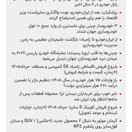
بازار خودرو در ۶ سال اخیر
پزشکیان: بعد از ایران‌خودرو، نوبت واگذاری سایپاست؛ وزیر
اقتصاد را هم برای همین استیضاح کردند
۳ خودروساز چینی برای نخستین بار وارد جمع ۱۰ غول
خودروسازی جهان شدند
از ایران‌خودرو تا زامیاد؛ بازگشت علیمردان عظیمی به راس
مدیریت خودروسازی
چینی‌ها به قلب اروپا رسیدند؛ نمایشگاه خودرو پاریس ۲۰۲۶ به
میدان نبرد خودروسازان جهان تبدیل می‌شود
شروع فروش اقساطی زامیاد EX کمپرسی و مسقف -مرداد۱۴۰۵
(+زمان، قیمت و شرایط فروش)
راز واردات ۷۵ هزار خودرو در سال ۱۴۰۵؛ تنظیم بازار یا تضمین
درآمد ۴۲۰ هزار میلیاردی دولت؟
خبر خوب برای خریداران نیسان ترا؛ محموله قطعات پس از
ماه‌ها انتظار وارد ایران شد
شروع فروش کوییک S سایپا -مرداد ۱۴۰۵ (+زمان، جزئیات
ثبت‌نام و موعد تحویل)
کرمان موتور به دنبال ۲ محصول جدید (+عکس) / SUV و سدان
فول‌سایز روی پلتفرم KP2