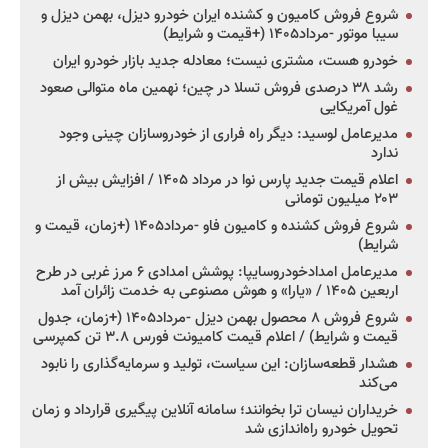
شروع فروش کامیون و کشنده ایران خودرو دیزل، بهمن دیزل و
سیبا موتور -مرداد۱۴۰۵ (+قیمت و شرایط)
خودرو هست، مشتری نیست؛ معادله جدید بازار خودرو ایران
رشد ۳۸ درصدی فروش تسلا در چین؛ نهمین ماه متوالی صعود
غول آمریکایی
مدیرعامل لوسید: دیگر راه فراری از خودروسازان چینی وجود
ندارد
اعلام قیمت جدید پارس نوا در مرداد ۱۴۰۵ / افزایش بیش از
۲۰۳ میلیون تومانی
شروع فروش کشنده و کامیون فاو -مرداد۱۴۰۵ (+زمان، قیمت و
شرایط)
مدیرعامل امدادخودروسایپا: پوشش امدادی ۶ مرز غربی در طرح
اربعین ۱۴۰۵ / «یارا» و هوش مصنوعی به خدمت زائران آمد
شروع فروش ۸ محصول بهمن دیزل -مرداد۱۴۰۵ (+زمان، جدول
قیمت و شرایط) / اعلام قیمت کامیونت فورس ۳.۸ تن کمپرسی
هشدار قطعه‌سازان: این سیاست، تولید و سرمایه‌گذاری را نابود
می‌کند
خریداران نیسان ترا بخوانند؛ سامانه آنلاین پیگیری قرارداد و زمان
تحویل خودرو راه‌اندازی شد