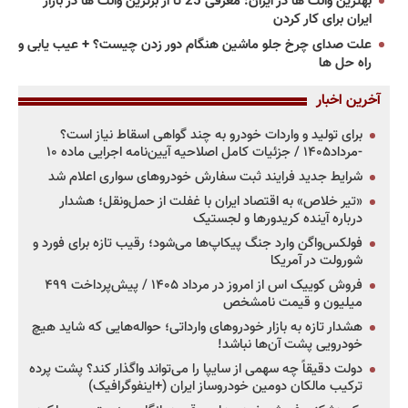
بهترین وانت ها در ایران: معرفی 25 تا از برترین وانت ها در بازار
ایران برای کار کردن
علت صدای چرخ جلو ماشین هنگام دور زدن چیست؟ + عیب یابی و
راه حل ها
آخرین اخبار
برای تولید و واردات خودرو به چند گواهی اسقاط نیاز است؟
-مرداد۱۴۰۵ / جزئیات کامل اصلاحیه آیین‌نامه اجرایی ماده ۱۰
شرایط جدید فرایند ثبت سفارش خودروهای سواری اعلام شد
«تیر خلاص» به اقتصاد ایران با غفلت از حمل‌ونقل؛ هشدار
درباره آینده کریدورها و لجستیک
فولکس‌واگن وارد جنگ پیکاپ‌ها می‌شود؛ رقیب تازه برای فورد و
شورولت در آمریکا
فروش کوییک اس از امروز در مرداد ۱۴۰۵ / پیش‌پرداخت ۴۹۹
میلیون و قیمت نامشخص
هشدار تازه به بازار خودروهای وارداتی؛ حواله‌هایی که شاید هیچ
خودرویی پشت آن‌ها نباشد!
دولت دقیقاً چه سهمی از سایپا را می‌تواند واگذار کند؟ پشت پرده
ترکیب مالکان دومین خودروساز ایران (+اینفوگرافیک)