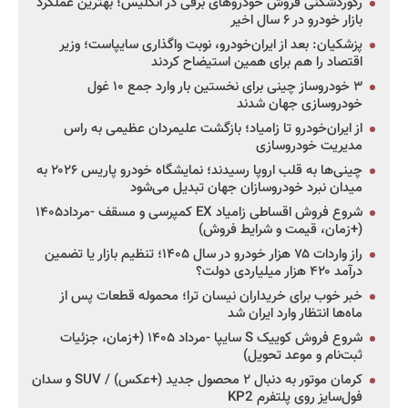
رکوردشکنی فروش خودروهای برقی در انگلیس؛ بهترین عملکرد
بازار خودرو در ۶ سال اخیر
پزشکیان: بعد از ایران‌خودرو، نوبت واگذاری سایپاست؛ وزیر
اقتصاد را هم برای همین استیضاح کردند
۳ خودروساز چینی برای نخستین بار وارد جمع ۱۰ غول
خودروسازی جهان شدند
از ایران‌خودرو تا زامیاد؛ بازگشت علیمردان عظیمی به راس
مدیریت خودروسازی
چینی‌ها به قلب اروپا رسیدند؛ نمایشگاه خودرو پاریس ۲۰۲۶ به
میدان نبرد خودروسازان جهان تبدیل می‌شود
شروع فروش اقساطی زامیاد EX کمپرسی و مسقف -مرداد۱۴۰۵
(+زمان، قیمت و شرایط فروش)
راز واردات ۷۵ هزار خودرو در سال ۱۴۰۵؛ تنظیم بازار یا تضمین
درآمد ۴۲۰ هزار میلیاردی دولت؟
خبر خوب برای خریداران نیسان ترا؛ محموله قطعات پس از
ماه‌ها انتظار وارد ایران شد
شروع فروش کوییک S سایپا -مرداد ۱۴۰۵ (+زمان، جزئیات
ثبت‌نام و موعد تحویل)
کرمان موتور به دنبال ۲ محصول جدید (+عکس) / SUV و سدان
فول‌سایز روی پلتفرم KP2