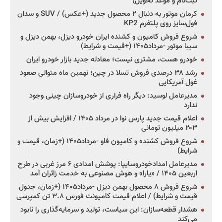
ثبت‌نام و موعد تحویل)
کرمان موتور به دنبال ۲ محصول جدید (+عکس) / SUV و سدان
فول‌سایز روی پلتفرم KP2
شروع فروش کامیون و کشنده ایران خودرو دیزل، بهمن دیزل و
سیبا موتور -مرداد۱۴۰۵ (+قیمت و شرایط)
خودرو هست، مشتری نیست؛ معادله جدید بازار خودرو ایران
رشد ۳۸ درصدی فروش تسلا در چین؛ نهمین ماه متوالی صعود
غول آمریکایی
مدیرعامل لوسید: دیگر راه فراری از خودروسازان چینی وجود
ندارد
اعلام قیمت جدید پارس نوا در مرداد ۱۴۰۵ / افزایش بیش از
۲۰۳ میلیون تومانی
شروع فروش کشنده و کامیون فاو -مرداد۱۴۰۵ (+زمان، قیمت و
شرایط)
مدیرعامل امدادخودروسایپا: پوشش امدادی ۶ مرز غربی در طرح
اربعین ۱۴۰۵ / «یارا» و هوش مصنوعی به خدمت زائران آمد
شروع فروش ۸ محصول بهمن دیزل -مرداد۱۴۰۵ (+زمان، جدول
قیمت و شرایط) / اعلام قیمت کامیونت فورس ۳.۸ تن کمپرسی
هشدار قطعه‌سازان: این سیاست، تولید و سرمایه‌گذاری را نابود
می‌کند