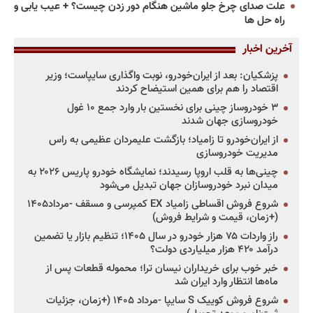
علت صدای چرخ جلو ماشین هنگام دور زدن چیست؟ + عیب یابی و
راه حل ها
آخرین اخبار
پزشکیان: بعد از ایران‌خودرو، نوبت واگذاری سایپاست؛ وزیر
اقتصاد را هم برای همین استیضاح کردند
۳ خودروساز چینی برای نخستین بار وارد جمع ۱۰ غول
خودروسازی جهان شدند
از ایران‌خودرو تا زامیاد؛ بازگشت علیمردان عظیمی به راس
مدیریت خودروسازی
چینی‌ها به قلب اروپا رسیدند؛ نمایشگاه خودرو پاریس ۲۰۲۶ به
میدان نبرد خودروسازان جهان تبدیل می‌شود
شروع فروش اقساطی زامیاد EX کمپرسی و مسقف -مرداد۱۴۰۵
(+زمان، قیمت و شرایط فروش)
راز واردات ۷۵ هزار خودرو در سال ۱۴۰۵؛ تنظیم بازار یا تضمین
درآمد ۴۲۰ هزار میلیاردی دولت؟
خبر خوب برای خریداران نیسان ترا؛ محموله قطعات پس از
ماه‌ها انتظار وارد ایران شد
شروع فروش کوییک S سایپا -مرداد ۱۴۰۵ (+زمان، جزئیات