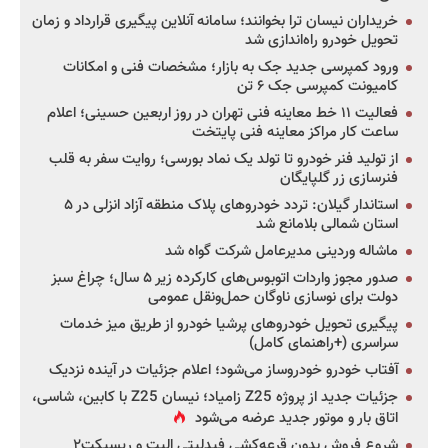
خریداران نیسان ترا بخوانند؛ سامانه آنلاین پیگیری قرارداد و زمان
تحویل خودرو راه‌اندازی شد
ورود کمپرسی جدید جک به بازار؛ مشخصات فنی و امکانات
کامیونت کمپرسی جک ۶ تن
فعالیت ۱۱ خط معاینه فنی تهران در روز اربعین حسینی؛ اعلام
ساعت کار مراکز معاینه فنی پایتخت
از تولید فنر خودرو تا تولد یک نماد بورسی؛ روایت سفر به قلب
فنرسازی زر گلپایگان
استاندار گیلان: تردد خودروهای پلاک منطقه آزاد انزلی در ۵
استان شمالی بلامانع شد
ماشاله وردینی مدیرعامل شرکت گواه شد
صدور مجوز واردات اتوبوس‌های کارکرده زیر ۵ سال؛ چراغ سبز
دولت برای نوسازی ناوگان حمل‌ونقل عمومی
پیگیری تحویل خودروهای پرشیا خودرو از طریق میز خدمات
سراسری (+راهنمای کامل)
آفتاب خودرو خودروساز می‌شود؛ اعلام جزئیات در آینده نزدیک
جزئیات جدید از پروژه Z25 زامیاد؛ نیسان Z25 با کابین، شاسی،
اتاق بار و موتور جدید عرضه می‌شود
شروع فروش بدون قرعه‌کشی فیدلیتی الیت و ریسپکت۲