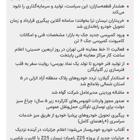
هشدار قطعه‌سازان: این سیاست، تولید و سرمایه‌گذاری را نابود
می‌کند
خریداران نیسان ترا بخوانند؛ سامانه آنلاین پیگیری قرارداد و زمان
تحویل خودرو راه‌اندازی شد
ورود کمپرسی جدید جک به بازار؛ مشخصات فنی و امکانات
کامیونت کمپرسی جک ۶ تن
فعالیت ۱۱ خط معاینه فنی تهران در روز اربعین حسینی؛ اعلام
ساعت کار مراکز معاینه فنی پایتخت
از تولید فنر خودرو تا تولد یک نماد بورسی؛ روایت سفر به قلب
فنرسازی زر گلپایگان
استاندار گیلان: تردد خودروهای پلاک منطقه آزاد انزلی در ۵
استان شمالی بلامانع شد
ماشاله وردینی مدیرعامل شرکت گواه شد
صدور مجوز واردات اتوبوس‌های کارکرده زیر ۵ سال؛ چراغ سبز
دولت برای نوسازی ناوگان حمل‌ونقل عمومی
پیگیری تحویل خودروهای پرشیا خودرو از طریق میز خدمات
سراسری (+راهنمای کامل)
آفتاب خودرو خودروساز می‌شود؛ اعلام جزئیات در آینده نزدیک
جزئیات جدید از پروژه Z25 زامیاد؛ نیسان Z25 با کابین، شاسی،