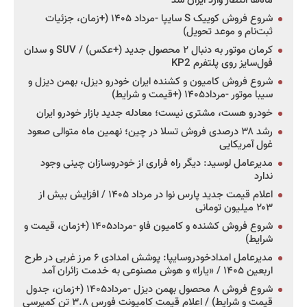
ماه‌ها انتظار وارد ایران شد
شروع فروش کوییک S سایپا -مرداد ۱۴۰۵ (+زمان، جزئیات
ثبت‌نام و موعد تحویل)
کرمان موتور به دنبال ۲ محصول جدید (+عکس) / SUV و سدان
فول‌سایز روی پلتفرم KP2
شروع فروش کامیون و کشنده ایران خودرو دیزل، بهمن دیزل و
سیبا موتور -مرداد۱۴۰۵ (+قیمت و شرایط)
خودرو هست، مشتری نیست؛ معادله جدید بازار خودرو ایران
رشد ۳۸ درصدی فروش تسلا در چین؛ نهمین ماه متوالی صعود
غول آمریکایی
مدیرعامل لوسید: دیگر راه فراری از خودروسازان چینی وجود
ندارد
اعلام قیمت جدید پارس نوا در مرداد ۱۴۰۵ / افزایش بیش از
۲۰۳ میلیون تومانی
شروع فروش کشنده و کامیون فاو -مرداد۱۴۰۵ (+زمان، قیمت و
شرایط)
مدیرعامل امدادخودروسایپا: پوشش امدادی ۶ مرز غربی در طرح
اربعین ۱۴۰۵ / «یارا» و هوش مصنوعی به خدمت زائران آمد
شروع فروش ۸ محصول بهمن دیزل -مرداد۱۴۰۵ (+زمان، جدول
قیمت و شرایط) / اعلام قیمت کامیونت فورس ۳.۸ تن کمپرسی