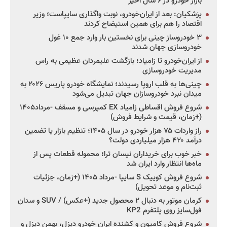
بازار خودرو در ۶ سال اخیر
پزشکیان: بعد از ایران‌خودرو، نوبت واگذاری سایپاست؛ وزیر
اقتصاد را هم برای همین استیضاح کردند
۳ خودروساز چینی برای نخستین بار وارد جمع ۱۰ غول
خودروسازی جهان شدند
از ایران‌خودرو تا زامیاد؛ بازگشت علیمردان عظیمی به راس
مدیریت خودروسازی
چینی‌ها به قلب اروپا رسیدند؛ نمایشگاه خودرو پاریس ۲۰۲۶ به
میدان نبرد خودروسازان جهان تبدیل می‌شود
شروع فروش اقساطی زامیاد EX کمپرسی و مسقف -مرداد۱۴۰۵
(+زمان، قیمت و شرایط فروش)
راز واردات ۷۵ هزار خودرو در سال ۱۴۰۵؛ تنظیم بازار یا تضمین
درآمد ۴۲۰ هزار میلیاردی دولت؟
خبر خوب برای خریداران نیسان ترا؛ محموله قطعات پس از
ماه‌ها انتظار وارد ایران شد
شروع فروش کوییک S سایپا -مرداد ۱۴۰۵ (+زمان، جزئیات
ثبت‌نام و موعد تحویل)
کرمان موتور به دنبال ۲ محصول جدید (+عکس) / SUV و سدان
فول‌سایز روی پلتفرم KP2
شروع فروش کامیون و کشنده ایران خودرو دیزل، بهمن دیزل و