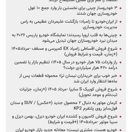
اقتصاد را هم برای همین استیضاح کردند
۳ خودروساز چینی برای نخستین بار وارد جمع ۱۰ غول
خودروسازی جهان شدند
از ایران‌خودرو تا زامیاد؛ بازگشت علیمردان عظیمی به راس
مدیریت خودروسازی
چینی‌ها به قلب اروپا رسیدند؛ نمایشگاه خودرو پاریس ۲۰۲۶ به
میدان نبرد خودروسازان جهان تبدیل می‌شود
شروع فروش اقساطی زامیاد EX کمپرسی و مسقف -مرداد۱۴۰۵
(+زمان، قیمت و شرایط فروش)
راز واردات ۷۵ هزار خودرو در سال ۱۴۰۵؛ تنظیم بازار یا تضمین
درآمد ۴۲۰ هزار میلیاردی دولت؟
خبر خوب برای خریداران نیسان ترا؛ محموله قطعات پس از
ماه‌ها انتظار وارد ایران شد
شروع فروش کوییک S سایپا -مرداد ۱۴۰۵ (+زمان، جزئیات
ثبت‌نام و موعد تحویل)
کرمان موتور به دنبال ۲ محصول جدید (+عکس) / SUV و سدان
فول‌سایز روی پلتفرم KP2
شروع فروش کامیون و کشنده ایران خودرو دیزل، بهمن دیزل و
سیبا موتور -مرداد۱۴۰۵ (+قیمت و شرایط)
خودرو هست، مشتری نیست؛ معادله جدید بازار خودرو ایران