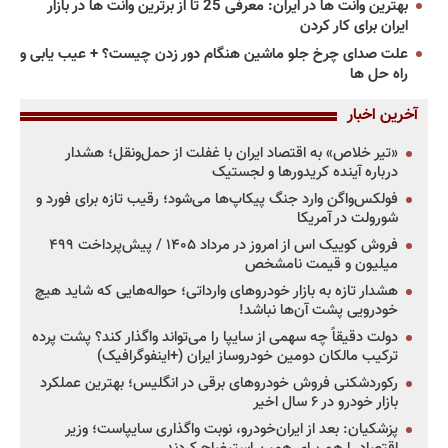
بهترین وانت ها در ایران: معرفی 25 تا از برترین وانت ها در بازار
ایران برای کار کردن
علت صدای چرخ جلو ماشین هنگام دور زدن چیست؟ + عیب یابی و
راه حل ها
آخرین اخبار
«تیر خلاص» به اقتصاد ایران با غفلت از حمل‌ونقل؛ هشدار
درباره آینده کریدورها و لجستیک
فولکس‌واگن وارد جنگ پیکاپ‌ها می‌شود؛ رقیب تازه برای فورد و
شورولت در آمریکا
فروش کوییک اس از امروز در مرداد ۱۴۰۵ / پیش‌پرداخت ۴۹۹
میلیون و قیمت نامشخص
هشدار تازه به بازار خودروهای وارداتی؛ حواله‌هایی که شاید هیچ
خودرویی پشت آن‌ها نباشد!
دولت دقیقاً چه سهمی از سایپا را می‌تواند واگذار کند؟ پشت پرده
ترکیب مالکان دومین خودروساز ایران (+اینفوگرافیک)
رکوردشکنی فروش خودروهای برقی در انگلیس؛ بهترین عملکرد
بازار خودرو در ۶ سال اخیر
پزشکیان: بعد از ایران‌خودرو، نوبت واگذاری سایپاست؛ وزیر