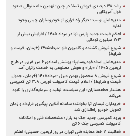
رشد ۳۸ درصدی فروش تسلا در چین؛ نهمین ماه متوالی صعود
غول آمریکایی
مدیرعامل لوسید: دیگر راه فراری از خودروسازان چینی وجود
ندارد
اعلام قیمت جدید پارس نوا در مرداد ۱۴۰۵ / افزایش بیش از
۲۰۳ میلیون تومانی
شروع فروش کشنده و کامیون فاو -مرداد۱۴۰۵ (+زمان، قیمت و
شرایط)
مدیرعامل امدادخودروسایپا: پوشش امدادی ۶ مرز غربی در طرح
اربعین ۱۴۰۵ / «یارا» و هوش مصنوعی به خدمت زائران آمد
شروع فروش ۸ محصول بهمن دیزل -مرداد۱۴۰۵ (+زمان، جدول
قیمت و شرایط) / اعلام قیمت کامیونت فورس ۳.۸ تن کمپرسی
هشدار قطعه‌سازان: این سیاست، تولید و سرمایه‌گذاری را نابود
می‌کند
خریداران نیسان ترا بخوانند؛ سامانه آنلاین پیگیری قرارداد و زمان
تحویل خودرو راه‌اندازی شد
ورود کمپرسی جدید جک به بازار؛ مشخصات فنی و امکانات
کامیونت کمپرسی جک ۶ تن
فعالیت ۱۱ خط معاینه فنی تهران در روز اربعین حسینی؛ اعلام