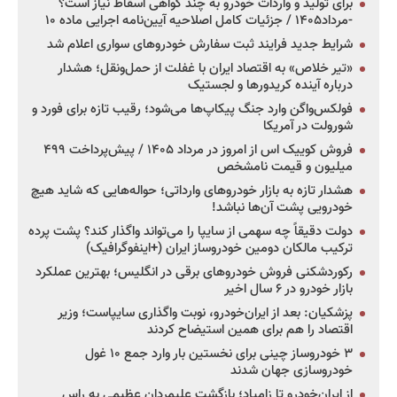
برای تولید و واردات خودرو به چند گواهی اسقاط نیاز است؟
-مرداد۱۴۰۵ / جزئیات کامل اصلاحیه آیین‌نامه اجرایی ماده ۱۰
شرایط جدید فرایند ثبت سفارش خودروهای سواری اعلام شد
«تیر خلاص» به اقتصاد ایران با غفلت از حمل‌ونقل؛ هشدار
درباره آینده کریدورها و لجستیک
فولکس‌واگن وارد جنگ پیکاپ‌ها می‌شود؛ رقیب تازه برای فورد و
شورولت در آمریکا
فروش کوییک اس از امروز در مرداد ۱۴۰۵ / پیش‌پرداخت ۴۹۹
میلیون و قیمت نامشخص
هشدار تازه به بازار خودروهای وارداتی؛ حواله‌هایی که شاید هیچ
خودرویی پشت آن‌ها نباشد!
دولت دقیقاً چه سهمی از سایپا را می‌تواند واگذار کند؟ پشت پرده
ترکیب مالکان دومین خودروساز ایران (+اینفوگرافیک)
رکوردشکنی فروش خودروهای برقی در انگلیس؛ بهترین عملکرد
بازار خودرو در ۶ سال اخیر
پزشکیان: بعد از ایران‌خودرو، نوبت واگذاری سایپاست؛ وزیر
اقتصاد را هم برای همین استیضاح کردند
۳ خودروساز چینی برای نخستین بار وارد جمع ۱۰ غول
خودروسازی جهان شدند
از ایران‌خودرو تا زامیاد؛ بازگشت علیمردان عظیمی به راس