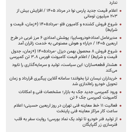
ندارد
اعلام قیمت جدید پارس نوا در مرداد ۱۴۰۵ / افزایش بیش از
۲۰۳ میلیون تومانی
شروع فروش کشنده و کامیون فاو -مرداد۱۴۰۵ (+زمان، قیمت و
شرایط)
مدیرعامل امدادخودروسایپا: پوشش امدادی ۶ مرز غربی در طرح
اربعین ۱۴۰۵ / «یارا» و هوش مصنوعی به خدمت زائران آمد
شروع فروش ۸ محصول بهمن دیزل -مرداد۱۴۰۵ (+زمان، جدول
قیمت و شرایط) / اعلام قیمت کامیونت فورس ۳.۸ تن کمپرسی
هشدار قطعه‌سازان: این سیاست، تولید و سرمایه‌گذاری را نابود
می‌کند
خریداران نیسان ترا بخوانند؛ سامانه آنلاین پیگیری قرارداد و زمان
تحویل خودرو راه‌اندازی شد
ورود کمپرسی جدید جک به بازار؛ مشخصات فنی و امکانات
کامیونت کمپرسی جک ۶ تن
فعالیت ۱۱ خط معاینه فنی تهران در روز اربعین حسینی؛ اعلام
ساعت کار مراکز معاینه فنی پایتخت
از تولید فنر خودرو تا تولد یک نماد بورسی؛ روایت سفر به قلب
فنرسازی زر گلپایگان