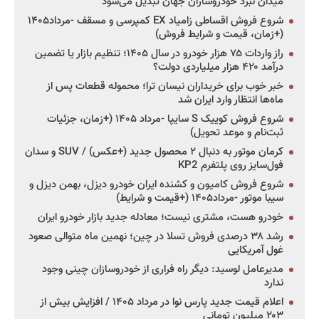
میدان نبرد خودروسازان جهان تبدیل می‌شود
شروع فروش اقساطی زامیاد EX کمپرسی و مسقف -مرداد۱۴۰۵
(+زمان، قیمت و شرایط فروش)
راز واردات ۷۵ هزار خودرو در سال ۱۴۰۵؛ تنظیم بازار یا تضمین
درآمد ۴۲۰ هزار میلیاردی دولت؟
خبر خوب برای خریداران نیسان ترا؛ محموله قطعات پس از
ماه‌ها انتظار وارد ایران شد
شروع فروش کوییک S سایپا -مرداد ۱۴۰۵ (+زمان، جزئیات
ثبت‌نام و موعد تحویل)
کرمان موتور به دنبال ۲ محصول جدید (+عکس) / SUV و سدان
فول‌سایز روی پلتفرم KP2
شروع فروش کامیون و کشنده ایران خودرو دیزل، بهمن دیزل و
سیبا موتور -مرداد۱۴۰۵ (+قیمت و شرایط)
خودرو هست، مشتری نیست؛ معادله جدید بازار خودرو ایران
رشد ۳۸ درصدی فروش تسلا در چین؛ نهمین ماه متوالی صعود
غول آمریکایی
مدیرعامل لوسید: دیگر راه فراری از خودروسازان چینی وجود
ندارد
اعلام قیمت جدید پارس نوا در مرداد ۱۴۰۵ / افزایش بیش از
۲۰۳ میلیون تومانی