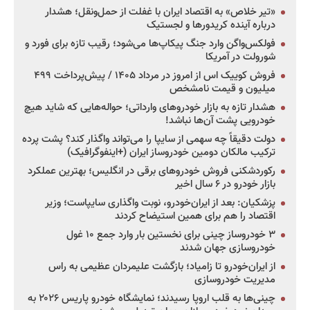
«تیر خلاص» به اقتصاد ایران با غفلت از حمل‌ونقل؛ هشدار
درباره آینده کریدورها و لجستیک
فولکس‌واگن وارد جنگ پیکاپ‌ها می‌شود؛ رقیب تازه برای فورد و
شورولت در آمریکا
فروش کوییک اس از امروز در مرداد ۱۴۰۵ / پیش‌پرداخت ۴۹۹
میلیون و قیمت نامشخص
هشدار تازه به بازار خودروهای وارداتی؛ حواله‌هایی که شاید هیچ
خودرویی پشت آن‌ها نباشد!
دولت دقیقاً چه سهمی از سایپا را می‌تواند واگذار کند؟ پشت پرده
ترکیب مالکان دومین خودروساز ایران (+اینفوگرافیک)
رکوردشکنی فروش خودروهای برقی در انگلیس؛ بهترین عملکرد
بازار خودرو در ۶ سال اخیر
پزشکیان: بعد از ایران‌خودرو، نوبت واگذاری سایپاست؛ وزیر
اقتصاد را هم برای همین استیضاح کردند
۳ خودروساز چینی برای نخستین بار وارد جمع ۱۰ غول
خودروسازی جهان شدند
از ایران‌خودرو تا زامیاد؛ بازگشت علیمردان عظیمی به راس
مدیریت خودروسازی
چینی‌ها به قلب اروپا رسیدند؛ نمایشگاه خودرو پاریس ۲۰۲۶ به