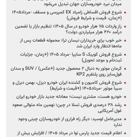
میدان نبرد خودروسازان جهان تبدیل می‌شود
شروع فروش اقساطی زامیاد EX کمپرسی و مسقف -مرداد۱۴۰۵
(+زمان، قیمت و شرایط فروش)
راز واردات ۷۵ هزار خودرو در سال ۱۴۰۵؛ تنظیم بازار یا تضمین
درآمد ۴۲۰ هزار میلیاردی دولت؟
خبر خوب برای خریداران نیسان ترا؛ محموله قطعات پس از
ماه‌ها انتظار وارد ایران شد
شروع فروش کوییک S سایپا -مرداد ۱۴۰۵ (+زمان، جزئیات
ثبت‌نام و موعد تحویل)
کرمان موتور به دنبال ۲ محصول جدید (+عکس) / SUV و سدان
فول‌سایز روی پلتفرم KP2
شروع فروش کامیون و کشنده ایران خودرو دیزل، بهمن دیزل و
سیبا موتور -مرداد۱۴۰۵ (+قیمت و شرایط)
خودرو هست، مشتری نیست؛ معادله جدید بازار خودرو ایران
رشد ۳۸ درصدی فروش تسلا در چین؛ نهمین ماه متوالی صعود
غول آمریکایی
مدیرعامل لوسید: دیگر راه فراری از خودروسازان چینی وجود
ندارد
اعلام قیمت جدید پارس نوا در مرداد ۱۴۰۵ / افزایش بیش از