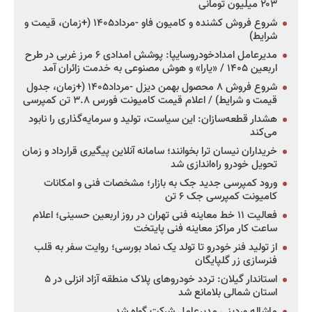
۲۰۳ میلیون تومانی
شروع فروش کشنده و کامیون فاو -مرداد۱۴۰۵ (+زمان، قیمت و
شرایط)
مدیرعامل امدادخودروسایپا: پوشش امدادی ۶ مرز غربی در طرح
اربعین ۱۴۰۵ / «یارا» و هوش مصنوعی به خدمت زائران آمد
شروع فروش ۸ محصول بهمن دیزل -مرداد۱۴۰۵ (+زمان، جدول
قیمت و شرایط) / اعلام قیمت کامیونت فورس ۳.۸ تن کمپرسی
هشدار قطعه‌سازان: این سیاست، تولید و سرمایه‌گذاری را نابود
می‌کند
خریداران نیسان ترا بخوانند؛ سامانه آنلاین پیگیری قرارداد و زمان
تحویل خودرو راه‌اندازی شد
ورود کمپرسی جدید جک به بازار؛ مشخصات فنی و امکانات
کامیونت کمپرسی جک ۶ تن
فعالیت ۱۱ خط معاینه فنی تهران در روز اربعین حسینی؛ اعلام
ساعت کار مراکز معاینه فنی پایتخت
از تولید فنر خودرو تا تولد یک نماد بورسی؛ روایت سفر به قلب
فنرسازی زر گلپایگان
استاندار گیلان: تردد خودروهای پلاک منطقه آزاد انزلی در ۵
استان شمالی بلامانع شد
ماشاله وردینی مدیرعامل شرکت گواه شد