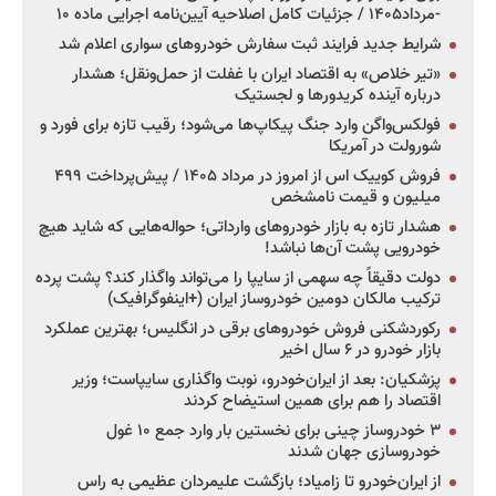
-مرداد۱۴۰۵ / جزئیات کامل اصلاحیه آیین‌نامه اجرایی ماده ۱۰
شرایط جدید فرایند ثبت سفارش خودروهای سواری اعلام شد
«تیر خلاص» به اقتصاد ایران با غفلت از حمل‌ونقل؛ هشدار
درباره آینده کریدورها و لجستیک
فولکس‌واگن وارد جنگ پیکاپ‌ها می‌شود؛ رقیب تازه برای فورد و
شورولت در آمریکا
فروش کوییک اس از امروز در مرداد ۱۴۰۵ / پیش‌پرداخت ۴۹۹
میلیون و قیمت نامشخص
هشدار تازه به بازار خودروهای وارداتی؛ حواله‌هایی که شاید هیچ
خودرویی پشت آن‌ها نباشد!
دولت دقیقاً چه سهمی از سایپا را می‌تواند واگذار کند؟ پشت پرده
ترکیب مالکان دومین خودروساز ایران (+اینفوگرافیک)
رکوردشکنی فروش خودروهای برقی در انگلیس؛ بهترین عملکرد
بازار خودرو در ۶ سال اخیر
پزشکیان: بعد از ایران‌خودرو، نوبت واگذاری سایپاست؛ وزیر
اقتصاد را هم برای همین استیضاح کردند
۳ خودروساز چینی برای نخستین بار وارد جمع ۱۰ غول
خودروسازی جهان شدند
از ایران‌خودرو تا زامیاد؛ بازگشت علیمردان عظیمی به راس