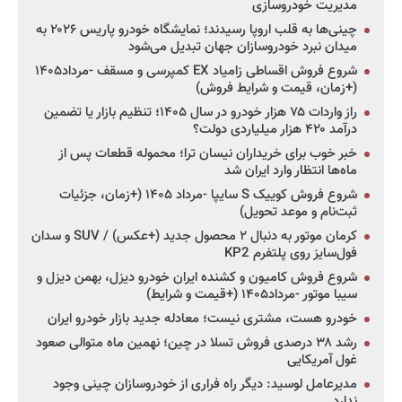
مدیریت خودروسازی
چینی‌ها به قلب اروپا رسیدند؛ نمایشگاه خودرو پاریس ۲۰۲۶ به
میدان نبرد خودروسازان جهان تبدیل می‌شود
شروع فروش اقساطی زامیاد EX کمپرسی و مسقف -مرداد۱۴۰۵
(+زمان، قیمت و شرایط فروش)
راز واردات ۷۵ هزار خودرو در سال ۱۴۰۵؛ تنظیم بازار یا تضمین
درآمد ۴۲۰ هزار میلیاردی دولت؟
خبر خوب برای خریداران نیسان ترا؛ محموله قطعات پس از
ماه‌ها انتظار وارد ایران شد
شروع فروش کوییک S سایپا -مرداد ۱۴۰۵ (+زمان، جزئیات
ثبت‌نام و موعد تحویل)
کرمان موتور به دنبال ۲ محصول جدید (+عکس) / SUV و سدان
فول‌سایز روی پلتفرم KP2
شروع فروش کامیون و کشنده ایران خودرو دیزل، بهمن دیزل و
سیبا موتور -مرداد۱۴۰۵ (+قیمت و شرایط)
خودرو هست، مشتری نیست؛ معادله جدید بازار خودرو ایران
رشد ۳۸ درصدی فروش تسلا در چین؛ نهمین ماه متوالی صعود
غول آمریکایی
مدیرعامل لوسید: دیگر راه فراری از خودروسازان چینی وجود
ندارد