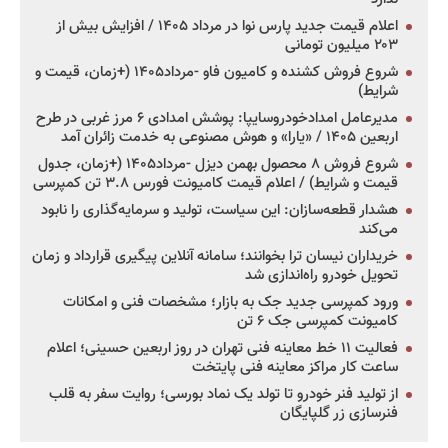
اعلام قیمت جدید پارس نوا در مرداد ۱۴۰۵ / افزایش بیش از
۲۰۳ میلیون تومانی
شروع فروش کشنده و کامیون فاو -مرداد۱۴۰۵ (+زمان، قیمت و
شرایط)
مدیرعامل امدادخودروسایپا: پوشش امدادی ۶ مرز غربی در طرح
اربعین ۱۴۰۵ / «یارا» و هوش مصنوعی به خدمت زائران آمد
شروع فروش ۸ محصول بهمن دیزل -مرداد۱۴۰۵ (+زمان، جدول
قیمت و شرایط) / اعلام قیمت کامیونت فورس ۳.۸ تن کمپرسی
هشدار قطعه‌سازان: این سیاست، تولید و سرمایه‌گذاری را نابود
می‌کند
خریداران نیسان ترا بخوانند؛ سامانه آنلاین پیگیری قرارداد و زمان
تحویل خودرو راه‌اندازی شد
ورود کمپرسی جدید جک به بازار؛ مشخصات فنی و امکانات
کامیونت کمپرسی جک ۶ تن
فعالیت ۱۱ خط معاینه فنی تهران در روز اربعین حسینی؛ اعلام
ساعت کار مراکز معاینه فنی پایتخت
از تولید فنر خودرو تا تولد یک نماد بورسی؛ روایت سفر به قلب
فنرسازی زر گلپایگان