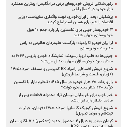
رکوردشکنی فروش خودروهای برقی در انگلیس؛ بهترین عملکرد
بازار خودرو در ۶ سال اخیر
پزشکیان: بعد از ایران‌خودرو، نوبت واگذاری سایپاست؛ وزیر
اقتصاد را هم برای همین استیضاح کردند
۳ خودروساز چینی برای نخستین بار وارد جمع ۱۰ غول
خودروسازی جهان شدند
از ایران‌خودرو تا زامیاد؛ بازگشت علیمردان عظیمی به راس
مدیریت خودروسازی
چینی‌ها به قلب اروپا رسیدند؛ نمایشگاه خودرو پاریس ۲۰۲۶ به
میدان نبرد خودروسازان جهان تبدیل می‌شود
شروع فروش اقساطی زامیاد EX کمپرسی و مسقف -مرداد۱۴۰۵
(+زمان، قیمت و شرایط فروش)
راز واردات ۷۵ هزار خودرو در سال ۱۴۰۵؛ تنظیم بازار یا تضمین
درآمد ۴۲۰ هزار میلیاردی دولت؟
خبر خوب برای خریداران نیسان ترا؛ محموله قطعات پس از
ماه‌ها انتظار وارد ایران شد
شروع فروش کوییک S سایپا -مرداد ۱۴۰۵ (+زمان، جزئیات
ثبت‌نام و موعد تحویل)
کرمان موتور به دنبال ۲ محصول جدید (+عکس) / SUV و سدان
فول‌سایز روی پلتفرم KP2