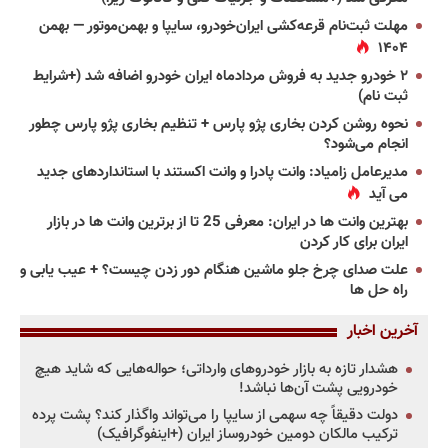
مهلت ثبت‌نام قرعه‌کشی ایران‌خودرو، سایپا و بهمن‌موتور — بهمن
۱۴۰۴
۲ خودرو جدید به فروش مردادماه ایران خودرو اضافه شد (+شرایط
ثبت نام)
نحوه روشن کردن بخاری پژو پارس + تنظیم بخاری پژو پارس چطور
انجام می‌شود؟
مدیرعامل زامیاد: وانت پادرا و وانت اکستند با استانداردهای جدید
می آید
بهترین وانت ها در ایران: معرفی 25 تا از برترین وانت ها در بازار
ایران برای کار کردن
علت صدای چرخ جلو ماشین هنگام دور زدن چیست؟ + عیب یابی و
راه حل ها
آخرین اخبار
هشدار تازه به بازار خودروهای وارداتی؛ حواله‌هایی که شاید هیچ
خودرویی پشت آن‌ها نباشد!
دولت دقیقاً چه سهمی از سایپا را می‌تواند واگذار کند؟ پشت پرده
ترکیب مالکان دومین خودروساز ایران (+اینفوگرافیک)