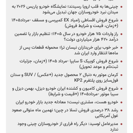
چینی‌ها به قلب اروپا رسیدند؛ نمایشگاه خودرو پاریس ۲۰۲۶ به
میدان نبرد خودروسازان جهان تبدیل می‌شود
شروع فروش اقساطی زامیاد EX کمپرسی و مسقف -مرداد۱۴۰۵
(+زمان، قیمت و شرایط فروش)
راز واردات ۷۵ هزار خودرو در سال ۱۴۰۵؛ تنظیم بازار یا تضمین
درآمد ۴۲۰ هزار میلیاردی دولت؟
خبر خوب برای خریداران نیسان ترا؛ محموله قطعات پس از
ماه‌ها انتظار وارد ایران شد
شروع فروش کوییک S سایپا -مرداد ۱۴۰۵ (+زمان، جزئیات
ثبت‌نام و موعد تحویل)
کرمان موتور به دنبال ۲ محصول جدید (+عکس) / SUV و سدان
فول‌سایز روی پلتفرم KP2
شروع فروش کامیون و کشنده ایران خودرو دیزل، بهمن دیزل و
سیبا موتور -مرداد۱۴۰۵ (+قیمت و شرایط)
خودرو هست، مشتری نیست؛ معادله جدید بازار خودرو ایران
رشد ۳۸ درصدی فروش تسلا در چین؛ نهمین ماه متوالی صعود
غول آمریکایی
مدیرعامل لوسید: دیگر راه فراری از خودروسازان چینی وجود
ندارد