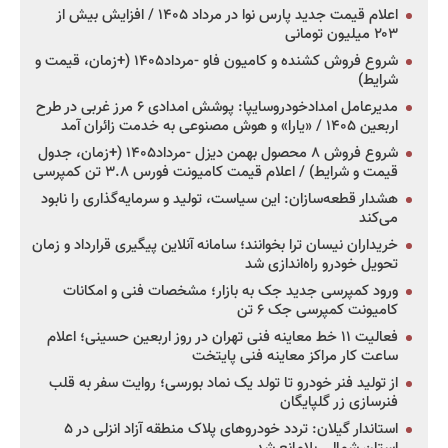
اعلام قیمت جدید پارس نوا در مرداد ۱۴۰۵ / افزایش بیش از
۲۰۳ میلیون تومانی
شروع فروش کشنده و کامیون فاو -مرداد۱۴۰۵ (+زمان، قیمت و
شرایط)
مدیرعامل امدادخودروسایپا: پوشش امدادی ۶ مرز غربی در طرح
اربعین ۱۴۰۵ / «یارا» و هوش مصنوعی به خدمت زائران آمد
شروع فروش ۸ محصول بهمن دیزل -مرداد۱۴۰۵ (+زمان، جدول
قیمت و شرایط) / اعلام قیمت کامیونت فورس ۳.۸ تن کمپرسی
هشدار قطعه‌سازان: این سیاست، تولید و سرمایه‌گذاری را نابود
می‌کند
خریداران نیسان ترا بخوانند؛ سامانه آنلاین پیگیری قرارداد و زمان
تحویل خودرو راه‌اندازی شد
ورود کمپرسی جدید جک به بازار؛ مشخصات فنی و امکانات
کامیونت کمپرسی جک ۶ تن
فعالیت ۱۱ خط معاینه فنی تهران در روز اربعین حسینی؛ اعلام
ساعت کار مراکز معاینه فنی پایتخت
از تولید فنر خودرو تا تولد یک نماد بورسی؛ روایت سفر به قلب
فنرسازی زر گلپایگان
استاندار گیلان: تردد خودروهای پلاک منطقه آزاد انزلی در ۵