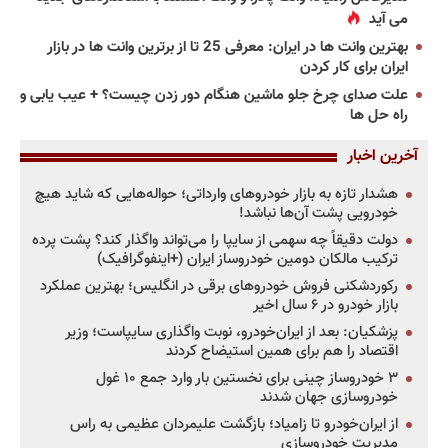
می آید
بهترین وانت ها در ایران: معرفی 25 تا از برترین وانت ها در بازار
ایران برای کار کردن
علت صدای چرخ جلو ماشین هنگام دور زدن چیست؟ + عیب یابی و
راه حل ها
آخرین اخبار
هشدار تازه به بازار خودروهای وارداتی؛ حواله‌هایی که شاید هیچ
خودرویی پشت آن‌ها نباشد!
دولت دقیقاً چه سهمی از سایپا را می‌تواند واگذار کند؟ پشت پرده
ترکیب مالکان دومین خودروساز ایران (+اینفوگرافیک)
رکوردشکنی فروش خودروهای برقی در انگلیس؛ بهترین عملکرد
بازار خودرو در ۶ سال اخیر
پزشکیان: بعد از ایران‌خودرو، نوبت واگذاری سایپاست؛ وزیر
اقتصاد را هم برای همین استیضاح کردند
۳ خودروساز چینی برای نخستین بار وارد جمع ۱۰ غول
خودروسازی جهان شدند
از ایران‌خودرو تا زامیاد؛ بازگشت علیمردان عظیمی به راس
مدیریت خودروسازی