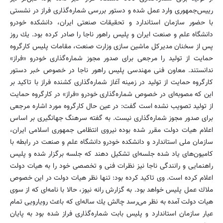
رییس‌جمهوری وارد عمل شده و دستور بررسی شماره‌گذاری فراز در نشستی
با حضور سازمان استاندارد و تحقیقات صنعتی ایران، دانشكده خودرو
دانشگاه علم و صنعت ایران و پلیس راهور ناجا را ‌صادر كرده بود. یك روز
پس از سخنان مدیركل ماشین سازی وزارت صنعت، مقامات پلیس كارگروه
حمایت از تولید را مرجعی برای صدور مجوز شماره‌گذاری خودرو «فراز»
ندانستند. معاون فنی مهندسی پلیس راهور ناجا در خصوص خبر دستور
كارگروه حمایت از تولید در زمینه آغاز شماره‌گذاری كشنده فراز با تاكید بر
این كه مصوبه‌ای در خصوص شماره‌گذاری خودرو «فراز» در كارگروه حمایت
از تولید تصویب نشده است گفت: در عین حال كارگروه مورد اشاره مرجعی
برای صدور مجوز شماره‌گذاری نیست. به گفته سرهنگ جهانگیری بر اساس
اعلام هیات دولت مقرر شده بوده نیروی انتظامی جمهوری اسلامی ایران،
سازمان ملی استاندارد و دانشكده خودرو دانشگاه علم و صنعت در رابطه با
كامیون‌های یاد شده جلسه‌ای تشكیل دهند كه جلسه برگزار شده و پلیس
راهنمایی و رانندگی ناجا نیز نظرات فنی و تخصصی خود را به هیات دولت
اعلام كرده است. وی تاكید كرده بود: تنها نظر هیات دولت در این خصوص
ملاك عمل پلیس خواهد بود. به گزارش رانه نیوز، حالا با نامه‌ای كه از سوی
هیات دولت آمده به نظر می‌رسد چالش یك ساله‌ای كه باعث رویارویی تمام
عیار سازمان استاندارد و پلیس بابت شماره‌گذاری فراز شده بود به پایان