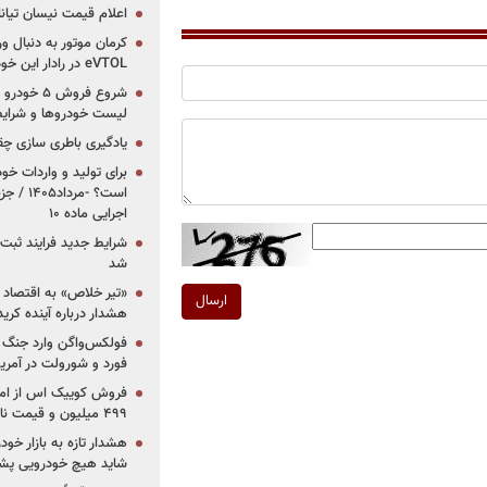
اعلام قیمت نیسان تیانا ۲۰۲۶ -مرداد۴۰۵
کرمان موتور به دنبال ور
eVTOL در رادار این خودروساز ایرانی!
لیست خودروها و شرایط
یادگیری باطری سازی چ
برای تولید و واردات خو
است؟ -مر
اجرایی ماده ۱۰
شرایط جدید فرایند ثب
شد
«تیر خلاص» به اقتصاد ا
ارسال
هشدار درباره آینده کر
فولکس‌واگن وارد جنگ پی
فورد و شورولت در آمریک
۴۹۹ میلیون و قیمت نامشخص
هشدار تازه به بازار خود
شاید هیچ خودرویی پشت