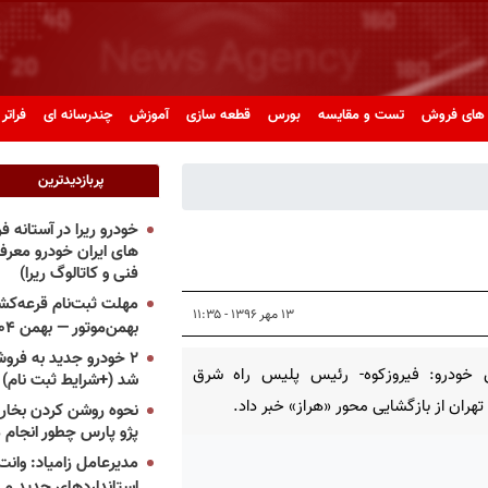
های فروش
تست و مقایسه
بورس
قطعه سازی
آموزش
چندرسانه ای
فراتر 
پربازدیدترین
خودرو ریرا در آستانه 
های ایران خودرو معر
فنی و کاتالوگ ریرا)
مهلت ثبت‌نام قرعه‌کشی
۱۳ مهر ۱۳۹۶ - ۱۱:۳۵
بهمن‌موتور — بهمن ۱۴۰۴
۲ خودرو جدید به فروش
 خودرو: فیروزکوه- رئیس پلیس راه شرق
شد (+شرایط ثبت نام)
تهران از بازگشایی محور «هراز» خبر داد.
نحوه روشن کردن بخاری
پژو پارس چطور انجام 
مدیرعامل زامیاد: وانت 
استانداردهای جدید می