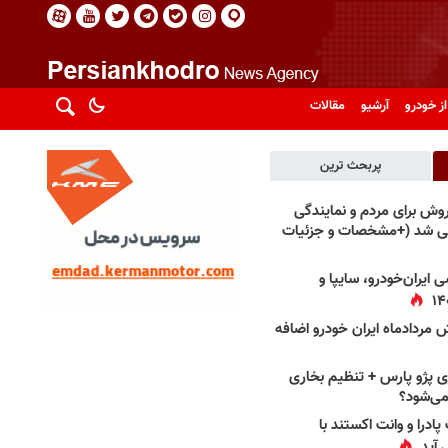
از خودرو
آرشیو
مقالات
پربحث ترین
فروش برای مردم و نمایندگی
فی شد (+مشخصات و جزئیات
 ایران‌خودرو، سایپا و
 مردادماه ایران خودرو اضافه
 پژو پارس + تنظیم بخاری
می‌شود؟
پادرا و وانت اکستند با
 آید