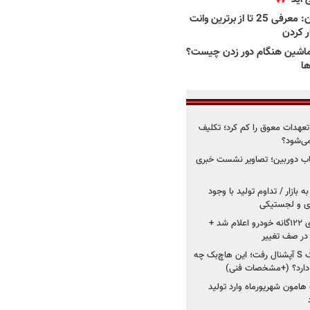
بهترین وانت ها در ایران: معرفی 25 تا از برترین وانت
ار کردن
اشین هنگام دور زدن چیست؟
ها
درو از تعهدات معوق را کم کرد؛ تکلیف
می‌شود؟
قاب دوربین؛ تصاویر نشست خبری
 بازار / تداوم تولید با وجود
زی و لجستیکی
زمان اجرای استانداردهای ۱۲۲گانه خودرو اعلام شد +
 در صف تغییر
سایپا دوباره سراغ کوییک S آپشنال رفت؛ این هاچ‌بک چه
 دارد؟ (+مشخصات فنی)
 هامون شهریورماه وارد تولید