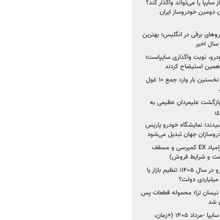
سایپا را می‌تواند واگذار کند؟
 دومین خودروساز ایران
های برقی در انگلیس؛ بهترین
خودرو، نوبت واگذاری سایپاست؛
ی همین استیضاح کردند
۳ خودروساز چینی برای نخستین بار وارد جمع ۱۰ غول
د؛ بازگشت علیمردان عظیمی به
ی
سیدند؛ نمایشگاه خودرو پاریس
شروع فروش اقساطی زامیاد EX کمپرسی و مسقف
راز واردات ۷۵ هزار خودرو در سال ۱۴۰۵؛ تنظیم بازار یا
 نیسان ترا؛ محموله قطعات پس
ان شد
شروع فروش کوییک S سایپا -مرداد ۱۴۰۵ (+زمان،