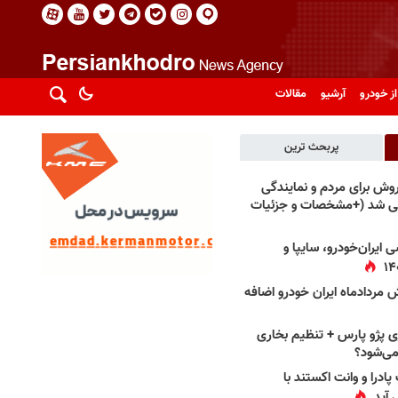
از خودرو
آرشیو
مقالات
پربحث ترین
فروش برای مردم و نمایندگی
فی شد (+مشخصات و جزئیات
 ایران‌خودرو، سایپا و
 مردادماه ایران خودرو اضافه
 پژو پارس + تنظیم بخاری
می‌شود؟
پادرا و وانت اکستند با
 آید