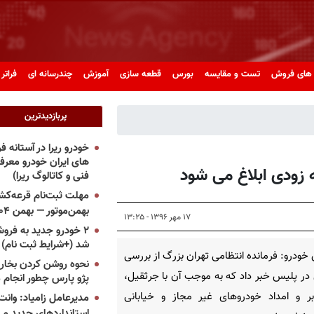
های فروش
تست و مقایسه
بورس
قطعه سازی
آموزش
چندرسانه ای
فراتر 
پربازدیدترین
خودرو ریرا در آستانه 
های ایران خودرو معر
ه زودی ابلاغ می شود
فنی و کاتالوگ ریرا)
مهلت ثبت‌نام قرعه‌کشی
بهمن‌موتور — بهمن ۱۴۰۴
۱۷ مهر ۱۳۹۶ - ۱۳:۲۵
۲ خودرو جدید به فروش
شد (+شرایط ثبت نام)
خودرو: فرمانده انتظامی تهران بزرگ از بررسی
نحوه روشن کردن بخاری
ر پلیس خبر داد که به موجب آن با جرثقیل،
پژو پارس چطور انجام 
بر و امداد خودروهای غیر مجاز و خیابانی
مدیرعامل زامیاد: وانت 
استانداردهای جدید می