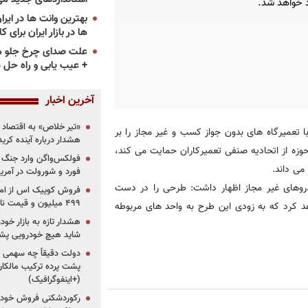
 خواهد شد.
ها در بازار ایران برای ک
علت صدای چرخ جلو م
+ عیب یابی و راه حل 
آخرین اخبار
«تیر خلاص» به اقتصاد ا
با تعمیرگاه های بدون جواز کسب و غیر مجاز را بر
هشدار درباره آینده کر
زه از اتحادیه صنفی تعمیرکاران حمایت می کند،
فولکس‌واگن وارد جنگ پی
می داند.
فورد و شورولت در آمریک
دروهای غیر مجاز اظهار داشت: طرحی را در دست
۴۹۹ میلیون و قیمت نامشخص
د کرد که به زودی این طرح به واحد های مربوطه
هشدار تازه به بازار خود
شاید هیچ خودرویی پشت
دولت دقیقاً چه سهمی از 
پشت پرده ترکیب مالکان
(+اینفوگرافیک)
رکوردشکنی فروش خودرو