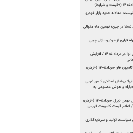
ط)
ت؛ معادله جدید بازار خودرو
وش تسلا در چین؛ نهمین ماه متوالی
اه فراری از خودروسازان چینی
اعلام قیمت جدید پارس نوا در مرداد ۱۴۰۵ / افزایش
شروع فروش کشنده و کامیون فاو -مرداد۱۴۰۵ (+زمان،
مدیرعامل امدادخودروسایپا: پوشش امدادی ۶ مرز غربی
رح اربعین ۱۴۰۵ / «یارا» و هوش مصنوعی به
شروع فروش ۸ محصول بهمن دیزل -مرداد۱۴۰۵ (+زمان،
 اعلام قیمت کامیونت فورس
 سیاست، تولید و سرمایه‌گذاری