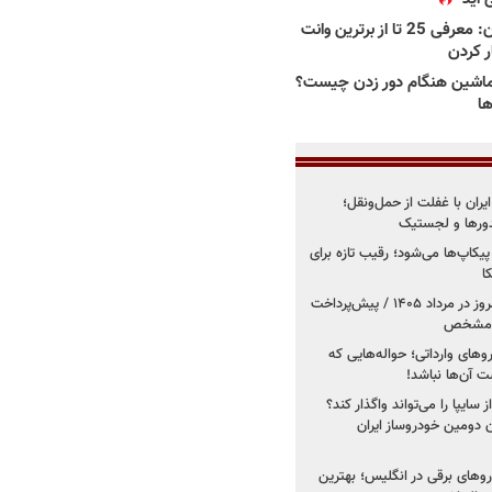
بهترین وانت ها در ایران: معرفی 25 تا از برترین وانت
ار کردن
اشین هنگام دور زدن چیست؟
ها
یران با غفلت از حمل‌ونقل؛
یدورها و لجستیک
کاپ‌ها می‌شود؛ رقیب تازه برای
ا
فروش کوییک اس از امروز در مرداد ۱۴۰۵ / پیش‌پرداخت
روهای وارداتی؛ حواله‌هایی که
 آن‌ها نباشد!
سایپا را می‌تواند واگذار کند؟
 دومین خودروساز ایران
های برقی در انگلیس؛ بهترین