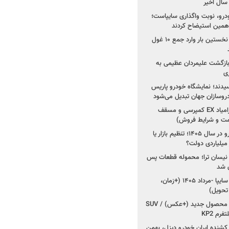
خودرو، نوبت واگذاری سایپاست؛
ی همین استیضاح کردند
۳ خودروساز چینی برای نخستین بار وارد جمع ۱۰ غول
د؛ بازگشت علیمردان عظیمی به
ی
سیدند؛ نمایشگاه خودرو پاریس
شروع فروش اقساطی زامیاد EX کمپرسی و مسقف
راز واردات ۷۵ هزار خودرو در سال ۱۴۰۵؛ تنظیم بازار یا
 نیسان ترا؛ محموله قطعات پس
ان شد
شروع فروش کوییک S سایپا -مرداد ۱۴۰۵ (+زمان،
 تحویل)
کرمان موتور به دنبال ۲ محصول جدید (+عکس) / SUV
رم KP2
شنده ایران خودرو دیزل، بهمن