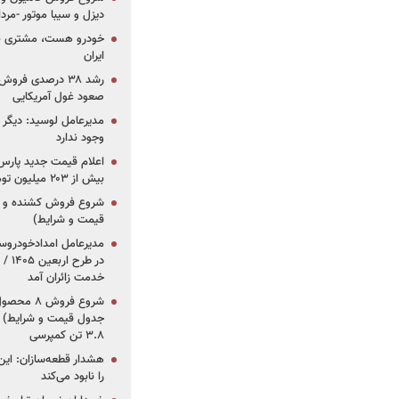
دیزل و سیبا موتور -مرداد۱۴۰۵ (+قیمت و شرای
خودرو هست، مشتری نیس
ایران
رشد ۳۸ درصدی فر
صعود غول آمریکایی
مدیرعامل لوسید: دیگر ر
وجود ندارد
بیش از ۲۰۳ میلیون تومانی
قیمت و شرایط)
در ط
خدمت زائران آمد
جدول قیمت و شرایط) /
۳.۸ تن کمپرسی
هشدار قطعه‌سازان: این
را نابود می‌کند