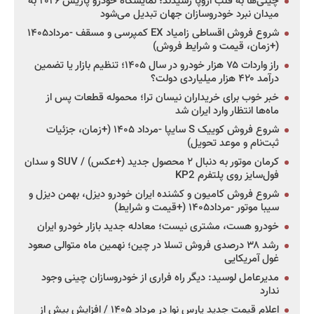
چینی‌ها به قلب اروپا رسیدند؛ نمایشگاه خودرو پاریس ۲۰۲۶ به
میدان نبرد خودروسازان جهان تبدیل می‌شود
شروع فروش اقساطی زامیاد EX کمپرسی و مسقف -مرداد۱۴۰۵
(+زمان، قیمت و شرایط فروش)
راز واردات ۷۵ هزار خودرو در سال ۱۴۰۵؛ تنظیم بازار یا تضمین
درآمد ۴۲۰ هزار میلیاردی دولت؟
خبر خوب برای خریداران نیسان ترا؛ محموله قطعات پس از
ماه‌ها انتظار وارد ایران شد
شروع فروش کوییک S سایپا -مرداد ۱۴۰۵ (+زمان، جزئیات
ثبت‌نام و موعد تحویل)
کرمان موتور به دنبال ۲ محصول جدید (+عکس) / SUV و سدان
فول‌سایز روی پلتفرم KP2
شروع فروش کامیون و کشنده ایران خودرو دیزل، بهمن دیزل و
سیبا موتور -مرداد۱۴۰۵ (+قیمت و شرایط)
خودرو هست، مشتری نیست؛ معادله جدید بازار خودرو ایران
رشد ۳۸ درصدی فروش تسلا در چین؛ نهمین ماه متوالی صعود
غول آمریکایی
مدیرعامل لوسید: دیگر راه فراری از خودروسازان چینی وجود
ندارد
اعلام قیمت جدید پارس نوا در مرداد ۱۴۰۵ / افزایش بیش از