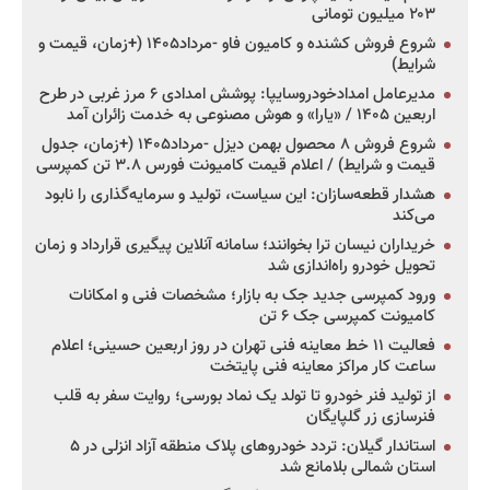
۲۰۳ میلیون تومانی
شروع فروش کشنده و کامیون فاو -مرداد۱۴۰۵ (+زمان، قیمت و
شرایط)
مدیرعامل امدادخودروسایپا: پوشش امدادی ۶ مرز غربی در طرح
اربعین ۱۴۰۵ / «یارا» و هوش مصنوعی به خدمت زائران آمد
شروع فروش ۸ محصول بهمن دیزل -مرداد۱۴۰۵ (+زمان، جدول
قیمت و شرایط) / اعلام قیمت کامیونت فورس ۳.۸ تن کمپرسی
هشدار قطعه‌سازان: این سیاست، تولید و سرمایه‌گذاری را نابود
می‌کند
خریداران نیسان ترا بخوانند؛ سامانه آنلاین پیگیری قرارداد و زمان
تحویل خودرو راه‌اندازی شد
ورود کمپرسی جدید جک به بازار؛ مشخصات فنی و امکانات
کامیونت کمپرسی جک ۶ تن
فعالیت ۱۱ خط معاینه فنی تهران در روز اربعین حسینی؛ اعلام
ساعت کار مراکز معاینه فنی پایتخت
از تولید فنر خودرو تا تولد یک نماد بورسی؛ روایت سفر به قلب
فنرسازی زر گلپایگان
استاندار گیلان: تردد خودروهای پلاک منطقه آزاد انزلی در ۵
استان شمالی بلامانع شد