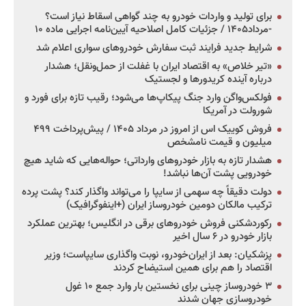
برای تولید و واردات خودرو به چند گواهی اسقاط نیاز است؟
-مرداد۱۴۰۵ / جزئیات کامل اصلاحیه آیین‌نامه اجرایی ماده ۱۰
شرایط جدید فرایند ثبت سفارش خودروهای سواری اعلام شد
«تیر خلاص» به اقتصاد ایران با غفلت از حمل‌ونقل؛ هشدار
درباره آینده کریدورها و لجستیک
فولکس‌واگن وارد جنگ پیکاپ‌ها می‌شود؛ رقیب تازه برای فورد و
شورولت در آمریکا
فروش کوییک اس از امروز در مرداد ۱۴۰۵ / پیش‌پرداخت ۴۹۹
میلیون و قیمت نامشخص
هشدار تازه به بازار خودروهای وارداتی؛ حواله‌هایی که شاید هیچ
خودرویی پشت آن‌ها نباشد!
دولت دقیقاً چه سهمی از سایپا را می‌تواند واگذار کند؟ پشت پرده
ترکیب مالکان دومین خودروساز ایران (+اینفوگرافیک)
رکوردشکنی فروش خودروهای برقی در انگلیس؛ بهترین عملکرد
بازار خودرو در ۶ سال اخیر
پزشکیان: بعد از ایران‌خودرو، نوبت واگذاری سایپاست؛ وزیر
اقتصاد را هم برای همین استیضاح کردند
۳ خودروساز چینی برای نخستین بار وارد جمع ۱۰ غول
خودروسازی جهان شدند