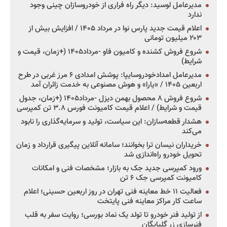
مدیرعامل لوسید: دیگر راه فراری از خودروسازان چینی وجود
ندارد
اعلام قیمت جدید پارس نوا در مرداد ۱۴۰۵ / افزایش بیش از
۲۰۳ میلیون تومانی
شروع فروش کشنده و کامیون فاو -مرداد۱۴۰۵ (+زمان، قیمت و
شرایط)
مدیرعامل امدادخودروسایپا: پوشش امدادی ۶ مرز غربی در طرح
اربعین ۱۴۰۵ / «یارا» و هوش مصنوعی به خدمت زائران آمد
شروع فروش ۸ محصول بهمن دیزل -مرداد۱۴۰۵ (+زمان، جدول
قیمت و شرایط) / اعلام قیمت کامیونت فورس ۳.۸ تن کمپرسی
هشدار قطعه‌سازان: این سیاست، تولید و سرمایه‌گذاری را نابود
می‌کند
خریداران نیسان ترا بخوانند؛ سامانه آنلاین پیگیری قرارداد و زمان
تحویل خودرو راه‌اندازی شد
ورود کمپرسی جدید جک به بازار؛ مشخصات فنی و امکانات
کامیونت کمپرسی جک ۶ تن
فعالیت ۱۱ خط معاینه فنی تهران در روز اربعین حسینی؛ اعلام
ساعت کار مراکز معاینه فنی پایتخت
از تولید فنر خودرو تا تولد یک نماد بورسی؛ روایت سفر به قلب
فنرسازی زر گلپایگان