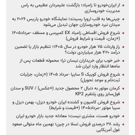
از ایران‌خودرو تا زامیاد؛ بازگشت علیمردان عظیمی به راس
مدیریت خودروسازی
چینی‌ها به قلب اروپا رسیدند؛ نمایشگاه خودرو پاریس ۲۰۲۶ به
میدان نبرد خودروسازان جهان تبدیل می‌شود
شروع فروش اقساطی زامیاد EX کمپرسی و مسقف -مرداد۱۴۰۵
(+زمان، قیمت و شرایط فروش)
راز واردات ۷۵ هزار خودرو در سال ۱۴۰۵؛ تنظیم بازار یا تضمین
درآمد ۴۲۰ هزار میلیاردی دولت؟
خبر خوب برای خریداران نیسان ترا؛ محموله قطعات پس از
ماه‌ها انتظار وارد ایران شد
شروع فروش کوییک S سایپا -مرداد ۱۴۰۵ (+زمان، جزئیات
ثبت‌نام و موعد تحویل)
کرمان موتور به دنبال ۲ محصول جدید (+عکس) / SUV و سدان
فول‌سایز روی پلتفرم KP2
شروع فروش کامیون و کشنده ایران خودرو دیزل، بهمن دیزل و
سیبا موتور -مرداد۱۴۰۵ (+قیمت و شرایط)
خودرو هست، مشتری نیست؛ معادله جدید بازار خودرو ایران
رشد ۳۸ درصدی فروش تسلا در چین؛ نهمین ماه متوالی صعود
غول آمریکایی