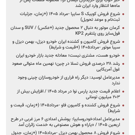
خبر خوب برای خریداران نیسان ترا؛ محموله قطعات پس از
ماه‌ها انتظار وارد ایران شد
شروع فروش کوییک S سایپا -مرداد ۱۴۰۵ (+زمان، جزئیات
ثبت‌نام و موعد تحویل)
کرمان موتور به دنبال ۲ محصول جدید (+عکس) / SUV و سدان
فول‌سایز روی پلتفرم KP2
شروع فروش کامیون و کشنده ایران خودرو دیزل، بهمن دیزل و
سیبا موتور -مرداد۱۴۰۵ (+قیمت و شرایط)
خودرو هست، مشتری نیست؛ معادله جدید بازار خودرو ایران
رشد ۳۸ درصدی فروش تسلا در چین؛ نهمین ماه متوالی صعود
غول آمریکایی
مدیرعامل لوسید: دیگر راه فراری از خودروسازان چینی وجود
ندارد
اعلام قیمت جدید پارس نوا در مرداد ۱۴۰۵ / افزایش بیش از
۲۰۳ میلیون تومانی
شروع فروش کشنده و کامیون فاو -مرداد۱۴۰۵ (+زمان، قیمت و
شرایط)
مدیرعامل امدادخودروسایپا: پوشش امدادی ۶ مرز غربی در طرح
اربعین ۱۴۰۵ / «یارا» و هوش مصنوعی به خدمت زائران آمد
شروع فروش ۸ محصول بهمن دیزل -مرداد۱۴۰۵ (+زمان، جدول