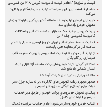
قیمت و شرایط) / اعلام قیمت کامیونت فورس ۳.۸ تن کمپرسی
هشدار قطعه‌سازان: این سیاست، تولید و سرمایه‌گذاری را نابود
می‌کند
خریداران نیسان ترا بخوانند؛ سامانه آنلاین پیگیری قرارداد و زمان
تحویل خودرو راه‌اندازی شد
ورود کمپرسی جدید جک به بازار؛ مشخصات فنی و امکانات
کامیونت کمپرسی جک ۶ تن
فعالیت ۱۱ خط معاینه فنی تهران در روز اربعین حسینی؛ اعلام
ساعت کار مراکز معاینه فنی پایتخت
از تولید فنر خودرو تا تولد یک نماد بورسی؛ روایت سفر به قلب
فنرسازی زر گلپایگان
استاندار گیلان: تردد خودروهای پلاک منطقه آزاد انزلی در ۵
استان شمالی بلامانع شد
ماشاله وردینی مدیرعامل شرکت گواه شد
صدور مجوز واردات اتوبوس‌های کارکرده زیر ۵ سال؛ چراغ سبز
دولت برای نوسازی ناوگان حمل‌ونقل عمومی
پیگیری تحویل خودروهای پرشیا خودرو از طریق میز خدمات
سراسری (+راهنمای کامل)
آفتاب خودرو خودروساز می‌شود؛ اعلام جزئیات در آینده نزدیک