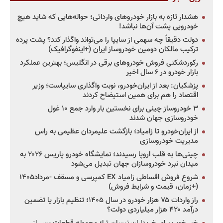
هشدار تازه به بازار خودروهای وارداتی؛ حواله‌هایی که شاید هیچ
خودرویی پشت آن‌ها نباشد!
دولت دقیقاً چه سهمی از سایپا را می‌تواند واگذار کند؟ پشت پرده
ترکیب مالکان دومین خودروساز ایران (+اینفوگرافیک)
رکوردشکنی فروش خودروهای برقی در انگلیس؛ بهترین عملکرد
بازار خودرو در ۶ سال اخیر
پزشکیان: بعد از ایران‌خودرو، نوبت واگذاری سایپاست؛ وزیر
اقتصاد را هم برای همین استیضاح کردند
۳ خودروساز چینی برای نخستین بار وارد جمع ۱۰ غول
خودروسازی جهان شدند
از ایران‌خودرو تا زامیاد؛ بازگشت علیمردان عظیمی به راس
مدیریت خودروسازی
چینی‌ها به قلب اروپا رسیدند؛ نمایشگاه خودرو پاریس ۲۰۲۶ به
میدان نبرد خودروسازان جهان تبدیل می‌شود
شروع فروش اقساطی زامیاد EX کمپرسی و مسقف -مرداد۱۴۰۵
(+زمان، قیمت و شرایط فروش)
راز واردات ۷۵ هزار خودرو در سال ۱۴۰۵؛ تنظیم بازار یا تضمین
درآمد ۴۲۰ هزار میلیاردی دولت؟