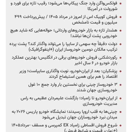
فولکس‌واگن وارد جنگ پیکاپ‌ها می‌شود؛ رقیب تازه برای فورد و
شورولت در آمریکا
فروش کوییک اس از امروز در مرداد ۱۴۰۵ / پیش‌پرداخت ۴۹۹
میلیون و قیمت نامشخص
هشدار تازه به بازار خودروهای وارداتی؛ حواله‌هایی که شاید هیچ
خودرویی پشت آن‌ها نباشد!
دولت دقیقاً چه سهمی از سایپا را می‌تواند واگذار کند؟ پشت پرده
ترکیب مالکان دومین خودروساز ایران (+اینفوگرافیک)
رکوردشکنی فروش خودروهای برقی در انگلیس؛ بهترین عملکرد
بازار خودرو در ۶ سال اخیر
پزشکیان: بعد از ایران‌خودرو، نوبت واگذاری سایپاست؛ وزیر
اقتصاد را هم برای همین استیضاح کردند
۳ خودروساز چینی برای نخستین بار وارد جمع ۱۰ غول
خودروسازی جهان شدند
از ایران‌خودرو تا زامیاد؛ بازگشت علیمردان عظیمی به راس
مدیریت خودروسازی
چینی‌ها به قلب اروپا رسیدند؛ نمایشگاه خودرو پاریس ۲۰۲۶ به
میدان نبرد خودروسازان جهان تبدیل می‌شود
شروع فروش اقساطی زامیاد EX کمپرسی و مسقف -مرداد۱۴۰۵
(+زمان، قیمت و شرایط فروش)