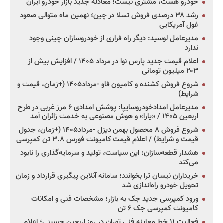
خودرو هست، مشتری نیست؛ معادله جدید بازار خودرو ایران
رشد ۳۸ درصدی فروش تسلا در چین؛ نهمین ماه متوالی صعود
غول آمریکایی
مدیرعامل لوسید: دیگر راه فراری از خودروسازان چینی وجود
ندارد
اعلام قیمت جدید پارس نوا در مرداد ۱۴۰۵ / افزایش بیش از
۲۰۳ میلیون تومانی
شروع فروش کشنده و کامیون فاو -مرداد۱۴۰۵ (+زمان، قیمت و
شرایط)
مدیرعامل امدادخودروسایپا: پوشش امدادی ۶ مرز غربی در طرح
اربعین ۱۴۰۵ / «یارا» و هوش مصنوعی به خدمت زائران آمد
شروع فروش ۸ محصول بهمن دیزل -مرداد۱۴۰۵ (+زمان، جدول
قیمت و شرایط) / اعلام قیمت کامیونت فورس ۳.۸ تن کمپرسی
هشدار قطعه‌سازان: این سیاست، تولید و سرمایه‌گذاری را نابود
می‌کند
خریداران نیسان ترا بخوانند؛ سامانه آنلاین پیگیری قرارداد و زمان
تحویل خودرو راه‌اندازی شد
ورود کمپرسی جدید جک به بازار؛ مشخصات فنی و امکانات
کامیونت کمپرسی جک ۶ تن
فعالیت ۱۱ خط معاینه فنی تهران در روز اربعین حسینی؛ اعلام