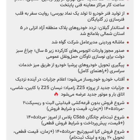
ساعت کار مراکز معاینه فنی پایتخت
از تولید فنر خودرو تا تولد یک نماد بورسی؛ روایت سفر به قلب
فنرسازی زر گلپایگان
استاندار گیلان: تردد خودروهای پلاک منطقه آزاد انزلی در ۵
استان شمالی بلامانع شد
ماشاله وردینی مدیرعامل شرکت گواه شد
صدور مجوز واردات اتوبوس‌های کارکرده زیر ۵ سال؛ چراغ سبز
دولت برای نوسازی ناوگان حمل‌ونقل عمومی
پیگیری تحویل خودروهای پرشیا خودرو از طریق میز خدمات
سراسری (+راهنمای کامل)
آفتاب خودرو خودروساز می‌شود؛ اعلام جزئیات در آینده نزدیک
جزئیات جدید از پروژه Z25 زامیاد؛ نیسان Z25 با کابین، شاسی،
اتاق بار و موتور جدید عرضه می‌شود
شروع فروش بدون قرعه‌کشی فیدلیتی الیت و ریسپکت۲
-مرداد۱۴۰۵ (+زمان، قیمت و شرایط فروش)
شروع ثبت‌نام چانگان CS۵۵ پلاس از امروز -مرداد۱۴۰۵
(+قیمت، پیش‌پرداخت و شرایط فروش قطعی)
شروع فروش کیا اسپورتیج -مرداد۱۴۰۵ (+زمان، قیمت قطعی،
تحویل ۲۰ روزه و لینک ثبت‌نام)