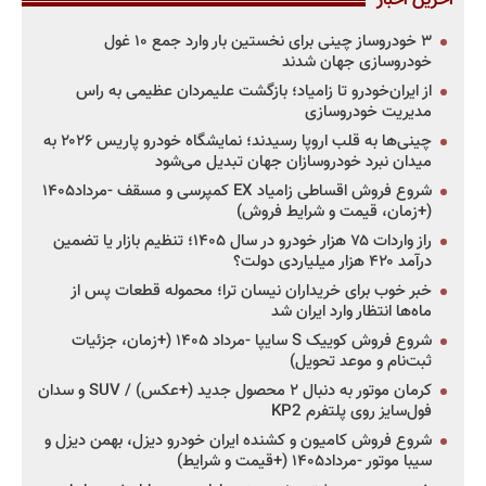
آخرین اخبار
۳ خودروساز چینی برای نخستین بار وارد جمع ۱۰ غول
خودروسازی جهان شدند
از ایران‌خودرو تا زامیاد؛ بازگشت علیمردان عظیمی به راس
مدیریت خودروسازی
چینی‌ها به قلب اروپا رسیدند؛ نمایشگاه خودرو پاریس ۲۰۲۶ به
میدان نبرد خودروسازان جهان تبدیل می‌شود
شروع فروش اقساطی زامیاد EX کمپرسی و مسقف -مرداد۱۴۰۵
(+زمان، قیمت و شرایط فروش)
راز واردات ۷۵ هزار خودرو در سال ۱۴۰۵؛ تنظیم بازار یا تضمین
درآمد ۴۲۰ هزار میلیاردی دولت؟
خبر خوب برای خریداران نیسان ترا؛ محموله قطعات پس از
ماه‌ها انتظار وارد ایران شد
شروع فروش کوییک S سایپا -مرداد ۱۴۰۵ (+زمان، جزئیات
ثبت‌نام و موعد تحویل)
کرمان موتور به دنبال ۲ محصول جدید (+عکس) / SUV و سدان
فول‌سایز روی پلتفرم KP2
شروع فروش کامیون و کشنده ایران خودرو دیزل، بهمن دیزل و
سیبا موتور -مرداد۱۴۰۵ (+قیمت و شرایط)