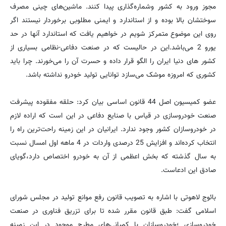
مجوز ورود به کشور وشماره‌گذاری پیدا کنند. ماشین‌های چینی مصرف
سوختشان بالا بوده و از استاندارد و ایمنی مطلوبی برخوردار نیستند اگر
روی این موضوع متمرکز شویم در خواهیم یافت که استاندارد آنها در حد
یورو 2 می‌باشد.این در حالیست که در صنعت دفاعی-نظامی بسیاری از
کشور های دنیا ایران را الگو قرار داده و حسرت آن را می‌خورند. چرا باید
کشوری که امروزه موشک می‌سازد توانایی تولید خودرو نداشته باشد.
عضو کمیسیون اصل 44 قانون اساسی بیان کرد: حلقه مفقوده پیشرفت
صنعت خودروسازی در قیاس با صنایع دفاعی در این است که اراده لازم
در خودروسازان کشور وجود ندارد. ایرانیان در این زمینه راحت‌ترین راه را
انتخاب کرده‌اند و افزایش 25 درصدی واردات در 4 ماهه اول امسال نسبت
به سال گذشته که بخش اعظمی از آن به خودرو اختصاص دارد،گویای
صادق این اد‌عاست.
بائوج لاهوتی با اشاره به تصویب قانون رفع موانع تولید در مجلس شورای
اسلامی گفت: طبق قانون مقرر شده تا برای تزریق فناوری در صنعت
خودر‌وسازی ؛خود‌روسازان با کمپانی‌های مطرح موجود در این زمینه