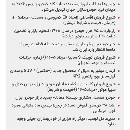
چینی‌ها به قلب اروپا رسیدند؛ نمایشگاه خودرو پاریس ۲۰۲۶ به
میدان نبرد خودروسازان جهان تبدیل می‌شود
شروع فروش اقساطی زامیاد EX کمپرسی و مسقف -مرداد۱۴۰۵
(+زمان، قیمت و شرایط فروش)
راز واردات ۷۵ هزار خودرو در سال ۱۴۰۵؛ تنظیم بازار یا تضمین
درآمد ۴۲۰ هزار میلیاردی دولت؟
خبر خوب برای خریداران نیسان ترا؛ محموله قطعات پس از
ماه‌ها انتظار وارد ایران شد
شروع فروش کوییک S سایپا -مرداد ۱۴۰۵ (+زمان، جزئیات
ثبت‌نام و موعد تحویل)
کرمان موتور به دنبال ۲ محصول جدید (+عکس) / SUV و سدان
فول‌سایز روی پلتفرم KP2
شروع فروش کامیون و کشنده ایران خودرو دیزل، بهمن دیزل و
سیبا موتور -مرداد۱۴۰۵ (+قیمت و شرایط)
خودرو هست، مشتری نیست؛ معادله جدید بازار خودرو ایران
رشد ۳۸ درصدی فروش تسلا در چین؛ نهمین ماه متوالی صعود
غول آمریکایی
مدیرعامل لوسید: دیگر راه فراری از خودروسازان چینی وجود
ندارد