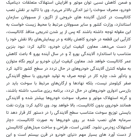
و ضمن کاهش نسبی توان موتور و افزایش استهلاک متعلقات دینامیک
خودرو، مصرف سوخت را نیز اندکی بالاتر می‌برد. وی با تاکید بر نقش نصب
کاتالیست در کنترل آلاینده های خروجی از اگزوز، از مسوولان سازمان
استاندارد، وزارت کشور و سایر مسوولان مرتبط با محیط زیست خواست به
این مقوله توجه داشته باشند که پس از پر شدن تدریجی منافذ کاتالیست،
کارآیی این قطعه در خودرو کاهش یافته و در پیمایش‌های بالا نقش خود را
از دست می‌دهد. معاون کیفیت ایران خودرو، تاکید کرد: نبود بنزین
متناسب با استاندارد آلایندگی یورو 2 و در سال آینده یورو 4 باعث کاهش
عمر کاتالیست خواهد شد. معاون کیفیت ایران خودرو بر لزوم نگاه متوازن
به مقوله کنترل آلایندگی خودروهای در حال تردد در سطح کشور تاکید کرد
و یادآور شد، چاره کار در توجه صرف به تولید خودروی با سطح آلایندگی
صفر کیلومتر نیست، بلکه نهادها و ارگان‌های مرتبط با سوخت باید در
بازرسی ادواری خودروهای در حال تردد، برنامه ریزی مناسب داشته باشند،
و گرنه استهلاک موتور و مصرف سوخت خودروها بیشتر شده و آلایندگی
همانند خودروی بدون کاتالیست، بالا خواهد بود. وی تاکید کرد: وزارت نفت
بایستی توزیع سوخت متناسب سطح آلایندگی را در دستور کار قرار دهد تا
سرمایه های نصب شده بر روی خودروها به صورت کاتالیست، دچار
استهلاک زودرس نشود. گفتنی است، طراحی و ساخت مبدل‌های کاتالیستی
از دست آورد های بسیار مهم دنیای خودرو در قرن بیستم است و این