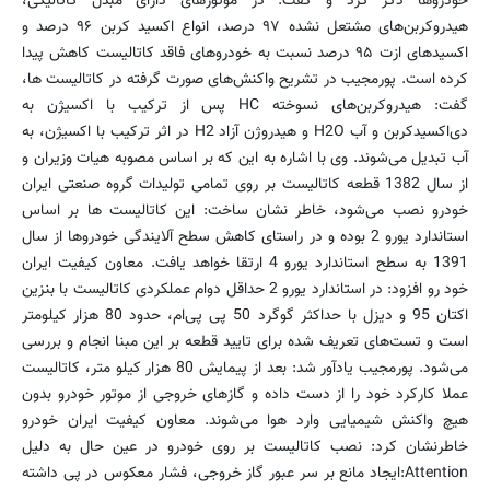
خودروها ذکر کرد و گفت: در موتورهای دارای مبدل کاتالیکی،
هیدروکربن‌های مشتعل نشده ۹۷ درصد، انواع اکسید کربن ۹۶ درصد و
اکسیدهای ازت ۹۵ درصد نسبت به خودروهای فاقد کاتالیست کاهش پیدا
کرده است. پورمجیب در تشریح واکنش‌های صورت گرفته در کاتالیست ها،
گفت: هیدروکربن‌های نسوخته HC پس از ترکیب با اکسیژن به
دی‌اکسیدکربن و آب H2O و هیدروژن آزاد H2 در اثر ترکیب با اکسیژن، به
آب تبدیل می‌شوند. وی با اشاره به این که بر اساس مصوبه هیات وزیران و
از سال 1382 قطعه کاتالیست بر روی تمامی تولیدات گروه صنعتی ایران
خودرو نصب می‌شود، خاطر نشان ساخت: این کاتالیست ها بر اساس
استاندارد یورو 2 بوده و در راستای کاهش سطح آلایندگی خودروها از سال
1391 به سطح استاندارد یورو 4 ارتقا خواهد یافت. معاون کیفیت ایران
خود رو افزود: در استاندارد یورو 2 حداقل دوام عملکردی کاتالیست با بنزین
اکتان 95 و دیزل با حداکثر گوگرد 50 پی پی‌ام، حدود 80 هزار کیلومتر
است و تست‌های تعریف شده برای تایید قطعه بر این مبنا انجام و بررسی
می‌شود. پورمجیب یادآور شد: بعد از پیمایش 80 هزار کیلو متر، کاتالیست
عملا کارکرد خود را از دست داده و گازهای خروجی از موتور خودرو بدون
هیچ واکنش شیمیایی وارد هوا می‌شوند. معاون کیفیت ایران خودرو
خاطرنشان کرد: نصب کاتالیست بر روی خودرو در عین حال به دلیل
Attention:ایجاد مانع بر سر عبور گاز خروجی، فشار معکوس در پی داشته