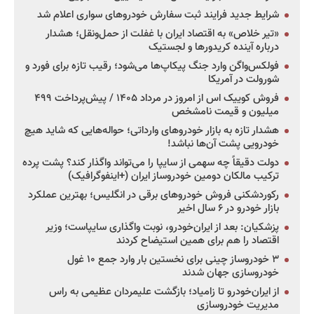
شرایط جدید فرایند ثبت سفارش خودروهای سواری اعلام شد
«تیر خلاص» به اقتصاد ایران با غفلت از حمل‌ونقل؛ هشدار
درباره آینده کریدورها و لجستیک
فولکس‌واگن وارد جنگ پیکاپ‌ها می‌شود؛ رقیب تازه برای فورد و
شورولت در آمریکا
فروش کوییک اس از امروز در مرداد ۱۴۰۵ / پیش‌پرداخت ۴۹۹
میلیون و قیمت نامشخص
هشدار تازه به بازار خودروهای وارداتی؛ حواله‌هایی که شاید هیچ
خودرویی پشت آن‌ها نباشد!
دولت دقیقاً چه سهمی از سایپا را می‌تواند واگذار کند؟ پشت پرده
ترکیب مالکان دومین خودروساز ایران (+اینفوگرافیک)
رکوردشکنی فروش خودروهای برقی در انگلیس؛ بهترین عملکرد
بازار خودرو در ۶ سال اخیر
پزشکیان: بعد از ایران‌خودرو، نوبت واگذاری سایپاست؛ وزیر
اقتصاد را هم برای همین استیضاح کردند
۳ خودروساز چینی برای نخستین بار وارد جمع ۱۰ غول
خودروسازی جهان شدند
از ایران‌خودرو تا زامیاد؛ بازگشت علیمردان عظیمی به راس
مدیریت خودروسازی