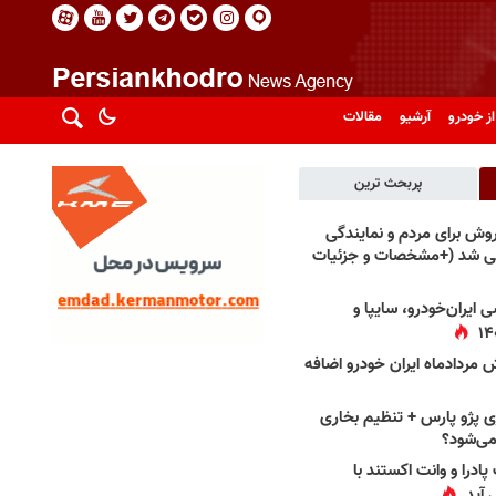
از خودرو
آرشیو
مقالات
پربحث ترین
فروش برای مردم و نمایندگی
فی شد (+مشخصات و جزئیات
 ایران‌خودرو، سایپا و
 مردادماه ایران خودرو اضافه
 پژو پارس + تنظیم بخاری
می‌شود؟
پادرا و وانت اکستند با
 آید