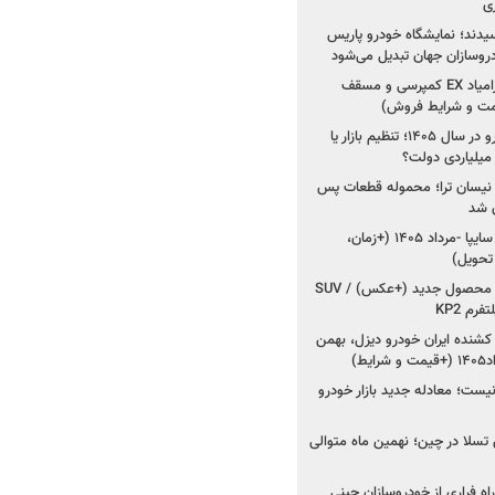
ی
سیدند؛ نمایشگاه خودرو پاریس
شروع فروش اقساطی زامیاد EX کمپرسی و مسقف
راز واردات ۷۵ هزار خودرو در سال ۱۴۰۵؛ تنظیم بازار یا
 نیسان ترا؛ محموله قطعات پس
ان شد
شروع فروش کوییک S سایپا -مرداد ۱۴۰۵ (+زمان،
 تحویل)
کرمان موتور به دنبال ۲ محصول جدید (+عکس) / SUV
رم KP2
شنده ایران خودرو دیزل، بهمن
ط)
ت؛ معادله جدید بازار خودرو
وش تسلا در چین؛ نهمین ماه متوالی
اه فراری از خودروسازان چینی