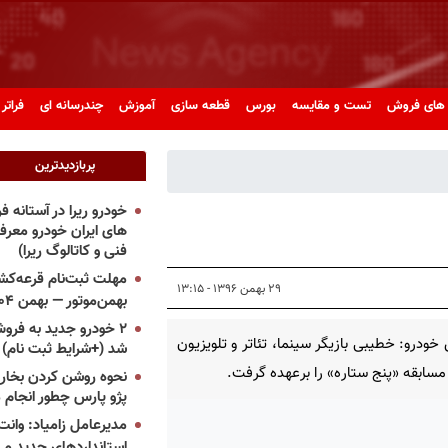
های فروش
تست و مقایسه
بورس
قطعه سازی
آموزش
چندرسانه ای
فراتر 
پربازدیدترین
خودرو ریرا در آستانه 
های ایران خودرو معر
فنی و کاتالوگ ریرا)
مهلت ثبت‌نام قرعه‌کشی
۲۹ بهمن ۱۳۹۶ - ۱۳:۱۵
بهمن‌موتور — بهمن ۱۴۰۴
۲ خودرو جدید به فروش
خودرو: خطیبی بازیگر سینما، تئاتر و تلویزیون
شد (+شرایط ثبت نام)
مسابقه «پنج ستاره» را برعهده گرفت.
نحوه روشن کردن بخاری
پژو پارس چطور انجام 
مدیرعامل زامیاد: وانت 
استانداردهای جدید می