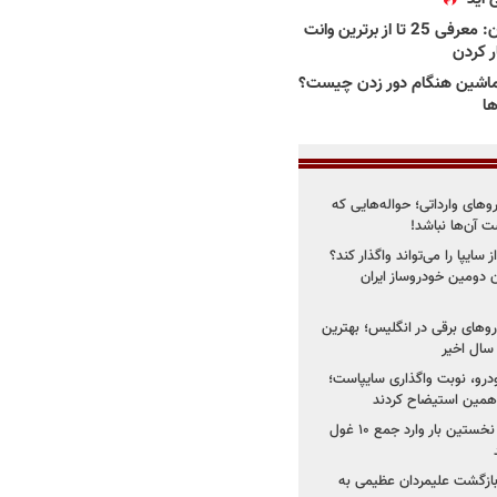
بهترین وانت ها در ایران: معرفی 25 تا از برترین وانت
ار کردن
اشین هنگام دور زدن چیست؟
ها
روهای وارداتی؛ حواله‌هایی که
 آن‌ها نباشد!
سایپا را می‌تواند واگذار کند؟
 دومین خودروساز ایران
های برقی در انگلیس؛ بهترین
خودرو، نوبت واگذاری سایپاست؛
ی همین استیضاح کردند
۳ خودروساز چینی برای نخستین بار وارد جمع ۱۰ غول
د؛ بازگشت علیمردان عظیمی به