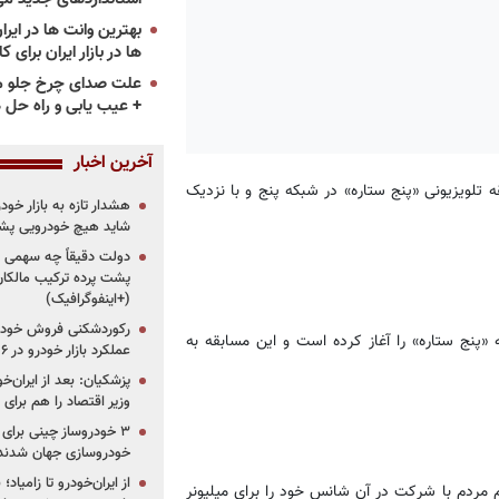
ها در بازار ایران برای ک
علت صدای چرخ جلو م
+ عیب یابی و راه حل 
آخرین اخبار
ه تلویزیونی «پنج ستاره» در شبکه پنج و با نزدیک
هشدار تازه به بازار خود
شاید هیچ خودرویی پشت
دولت دقیقاً چه سهمی از 
پشت پرده ترکیب مالکان
(+اینفوگرافیک)
رکوردشکنی فروش خودرو
 «پنج ستاره» را آغاز کرده است و این مسابقه به
عملکرد بازار خودرو در ۶ سال اخیر
پزشکیان: بعد از ایران‌
وزیر اقتصاد را هم برا
خودروسازی جهان شدند
از ایران‌خودرو تا زامیا
 مردم با شرکت در آن شانس خود را برای میلیونر