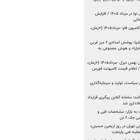
اعلام قیمت جدید پارس نوا در مرداد ۱۴۰۵ / افزایش
شروع فروش کشنده و کامیون فاو -مرداد۱۴۰۵ (+زمان،
مدیرعامل امدادخودروسایپا: پوشش امدادی ۶ مرز غربی
رح اربعین ۱۴۰۵ / «یارا» و هوش مصنوعی به
شروع فروش ۸ محصول بهمن دیزل -مرداد۱۴۰۵ (+زمان،
 اعلام قیمت کامیونت فورس
 سیاست، تولید و سرمایه‌گذاری
نند؛ سامانه آنلاین پیگیری قرارداد
‌اندازی شد
به بازار؛ مشخصات فنی و
جک ۶ تن
اینه فنی تهران در روز اربعین حسینی؛
عاینه فنی پایتخت