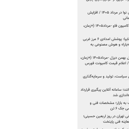
اعلام قیمت جدید پارس نوا در مرداد ۱۴۰۵ / افزایش
شروع فروش کشنده و کامیون فاو -مرداد۱۴۰۵ (+زمان،
مدیرعامل امدادخودروسایپا: پوشش امدادی ۶ مرز غربی
رح اربعین ۱۴۰۵ / «یارا» و هوش مصنوعی به
شروع فروش ۸ محصول بهمن دیزل -مرداد۱۴۰۵ (+زمان،
 اعلام قیمت کامیونت فورس
 سیاست، تولید و سرمایه‌گذاری
نند؛ سامانه آنلاین پیگیری قرارداد
‌اندازی شد
به بازار؛ مشخصات فنی و
جک ۶ تن
اینه فنی تهران در روز اربعین حسینی؛
عاینه فنی پایتخت