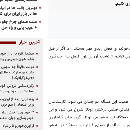
ی کنیم.
ها در بازار ایران برای ک
علت صدای چرخ جلو م
+ عیب یابی و راه حل 
آخرین اخبار
خوانده ی فصل زیبای بهار هستند، اما اگر از قبل
هشدار تازه به بازار خود
ی توانیم از تشدید آن در طول فصل بهار جلوگیری
شاید هیچ خودرویی پشت
دولت دقیقاً چه سهمی از 
پشت پرده ترکیب مالکان
(+اینفوگرافیک)
رکوردشکنی فروش خودرو
عملکرد بازار خودرو در ۶ سال اخیر
پزشکیان: بعد از ایران‌
اهمیت این مسأله دو چندان می شود. کارشناسان
وزیر اقتصاد را هم برا
افشانی بعضی درختان زودتر شروع می شود و این
 دستگاه تهویه هوا می توانند گرده های گیاهان را
خودروسازی جهان شدند
ز مسأله، از تمیزی فیلترهای دستگاه تهویه هوا
از ایران‌خودرو تا زامیا