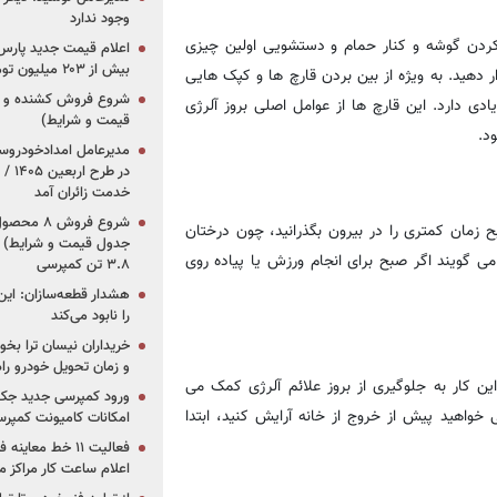
وجود ندارد
 کردن گوشه و کنار حمام و دستشویی اولین چیزی
بیش از ۲۰۳ میلیون تومانی
 دهید. به ویژه از بین بردن قارچ ها و کپک هایی
 دارد. این قارچ ها از عوامل اصلی بروز آلرژی
قیمت و شرایط)
د.
در ط
خدمت زائران آمد
ح زمان کمتری را در بیرون بگذرانید، چون درختان
جدول قیمت و شرایط) /
می گویند اگر صبح برای انجام ورزش یا پیاده روی
۳.۸ تن کمپرسی
هشدار قطعه‌سازان: این
را نابود می‌کند
خریداران نیسان ترا بخوا
و زمان تحویل خودرو راه
ن کار به جلوگیری از بروز علائم آلرژی کمک می
ورود کمپرسی جدید جک 
خواهید پیش از خروج از خانه آرایش کنید، ابتدا
امکانات کامیونت کمپرسی 
فعالیت ۱۱ خط مع
اعلام ساعت کار مراکز م