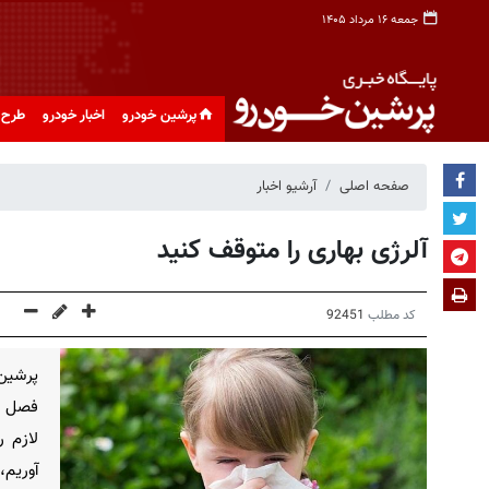
جمعه ۱۶ مرداد ۱۴۰۵
پرشین خودرو
اخبار خودرو
طرح 
صفحه اصلی
آرشیو اخبار
آلرژی بهاری را متوقف کنید
کد مطلب
92451
پرشین 
فصل زی
لازم 
آوریم،