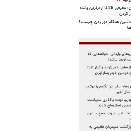
بهترین وانت ها در ایران: معرفی 25 تا از برترین وانت
ار کردن
اشین هنگام دور زدن چیست؟
ها
روهای وارداتی؛ حواله‌هایی که
 آن‌ها نباشد!
سایپا را می‌تواند واگذار کند؟
 دومین خودروساز ایران
های برقی در انگلیس؛ بهترین
خودرو، نوبت واگذاری سایپاست؛
ی همین استیضاح کردند
۳ خودروساز چینی برای نخستین بار وارد جمع ۱۰ غول
د؛ بازگشت علیمردان عظیمی به