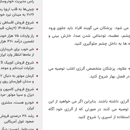
راس مدیریت خودروساز
چینی‌ها به قلب اروپا ر
۲۰۲۶ به میدان نبرد خودروسازان جهان تبدیل می‌شود
 می شود. پزشکان می گویند افراد باید جلوی ورود
-مرداد۱۴۰۵ (+زمان، قیمت و شرایط فروش)
 چشم، عطسه، تودماغی شدن صدا، خارش بینی و
تضمین درآمد ۴۲۰ هزار میلیاردی دولت؟
ده ها به داخل چشم جلوگیری کنید.
خبر خوب برای خریداران
از ماه‌ها انتظار وارد ایر
 به علاوه، پزشکان متخصص آلرژی اغلب توصیه می
جزئیات ثبت‌نام و موعد
در فصل بهار شروع کنید.
و سدان فول‌سایز روی پلتف
شروع فروش کامیون و ک
دیزل و سیبا موتور -مرداد۱۴۰۵ (+قیمت و شرای
آلرژی داشته باشند. بنابراین اگر می خواهید از این
خودرو هست، مشتری نیس
ایران
توصیه می کنند در صورتی که از آلرژی خود آگاه
رشد ۳۸ درصدی فر
ستفاده از اسپری را شروع کنید.
صعود غول آمریکایی
مدیرعامل لوسید: دیگر ر