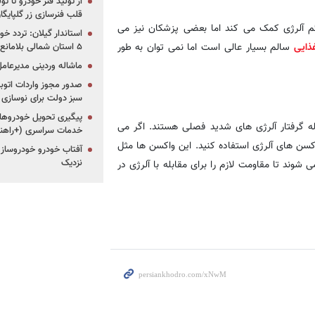
از تولید فنر خودرو تا ت
قلب فنرسازی زر گلپایگا
ائم آلرژی کمک می کند اما بعضی پزشکان نیز می
استاندار گیلان: تردد خو
ذایی
سالم بسیار عالی است اما نمی توان به طور
۵ استان شمالی بلامانع شد
ماشاله وردینی مدیرعا
سبز دولت برای نوسازی 
پیگیری تحویل خودروهای
 گرفتار آلرژی های شدید فصلی هستند. اگر می
خدمات سراسری (+راهنم
کسن های آلرژی استفاده کنید. این واکسن ها مثل
آفتاب خودرو خودروساز م
نزدیک
 شوند تا مقاومت لازم را برای مقابله با آلرژی در