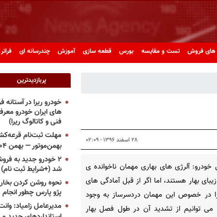
های فروش
تست و مقایسه
بورس
قطعه سازی
آموزش
چندرسانه ای
فراتر 
پربازدیدترین
خودرو ریرا در آستانه 
های ایران خودرو معر
فنی و کاتالوگ ریرا)
مهلت ثبت‌نام قرعه‌کشی
۲۸ اسفند ۱۳۹۶ - ۰۲:۰۹
بهمن‌موتور — بهمن ۱۴۰۴
۲ خودرو جدید به فروش
خودرو: آلرژی های بهاری مهمان ناخوانده ی
شد (+شرایط ثبت نام)
بای بهار هستند، اما اگر از قبل آمادگی های
نحوه روشن کردن بخاری
پژو پارس چطور انجام 
را در خصوص این مهمان دردسرساز به وجود
مدیرعامل زامیاد: وانت 
 می توانیم از تشدید آن در طول فصل بهار
استانداردهای جدید می