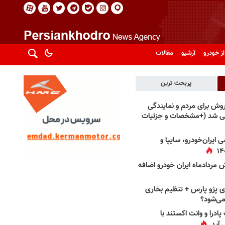
از خودرو
آرشیو
مقالات
پربحث ترین
فروش برای مردم و نمایندگی
فی شد (+مشخصات و جزئیات
 ایران‌خودرو، سایپا و
 مردادماه ایران خودرو اضافه
 پژو پارس + تنظیم بخاری
می‌شود؟
پادرا و وانت اکستند با
 آید