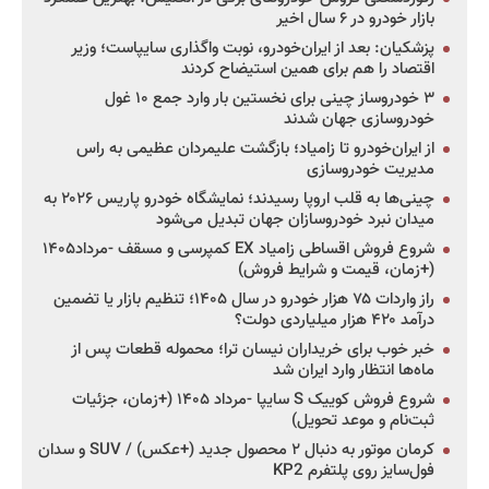
بازار خودرو در ۶ سال اخیر
پزشکیان: بعد از ایران‌خودرو، نوبت واگذاری سایپاست؛ وزیر
اقتصاد را هم برای همین استیضاح کردند
۳ خودروساز چینی برای نخستین بار وارد جمع ۱۰ غول
خودروسازی جهان شدند
از ایران‌خودرو تا زامیاد؛ بازگشت علیمردان عظیمی به راس
مدیریت خودروسازی
چینی‌ها به قلب اروپا رسیدند؛ نمایشگاه خودرو پاریس ۲۰۲۶ به
میدان نبرد خودروسازان جهان تبدیل می‌شود
شروع فروش اقساطی زامیاد EX کمپرسی و مسقف -مرداد۱۴۰۵
(+زمان، قیمت و شرایط فروش)
راز واردات ۷۵ هزار خودرو در سال ۱۴۰۵؛ تنظیم بازار یا تضمین
درآمد ۴۲۰ هزار میلیاردی دولت؟
خبر خوب برای خریداران نیسان ترا؛ محموله قطعات پس از
ماه‌ها انتظار وارد ایران شد
شروع فروش کوییک S سایپا -مرداد ۱۴۰۵ (+زمان، جزئیات
ثبت‌نام و موعد تحویل)
کرمان موتور به دنبال ۲ محصول جدید (+عکس) / SUV و سدان
فول‌سایز روی پلتفرم KP2