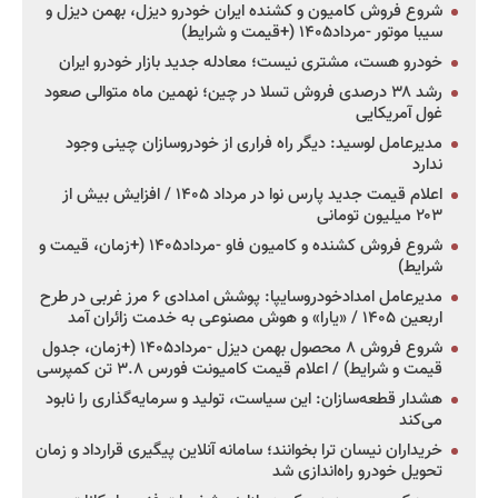
شروع فروش کامیون و کشنده ایران خودرو دیزل، بهمن دیزل و
سیبا موتور -مرداد۱۴۰۵ (+قیمت و شرایط)
خودرو هست، مشتری نیست؛ معادله جدید بازار خودرو ایران
رشد ۳۸ درصدی فروش تسلا در چین؛ نهمین ماه متوالی صعود
غول آمریکایی
مدیرعامل لوسید: دیگر راه فراری از خودروسازان چینی وجود
ندارد
اعلام قیمت جدید پارس نوا در مرداد ۱۴۰۵ / افزایش بیش از
۲۰۳ میلیون تومانی
شروع فروش کشنده و کامیون فاو -مرداد۱۴۰۵ (+زمان، قیمت و
شرایط)
مدیرعامل امدادخودروسایپا: پوشش امدادی ۶ مرز غربی در طرح
اربعین ۱۴۰۵ / «یارا» و هوش مصنوعی به خدمت زائران آمد
شروع فروش ۸ محصول بهمن دیزل -مرداد۱۴۰۵ (+زمان، جدول
قیمت و شرایط) / اعلام قیمت کامیونت فورس ۳.۸ تن کمپرسی
هشدار قطعه‌سازان: این سیاست، تولید و سرمایه‌گذاری را نابود
می‌کند
خریداران نیسان ترا بخوانند؛ سامانه آنلاین پیگیری قرارداد و زمان
تحویل خودرو راه‌اندازی شد