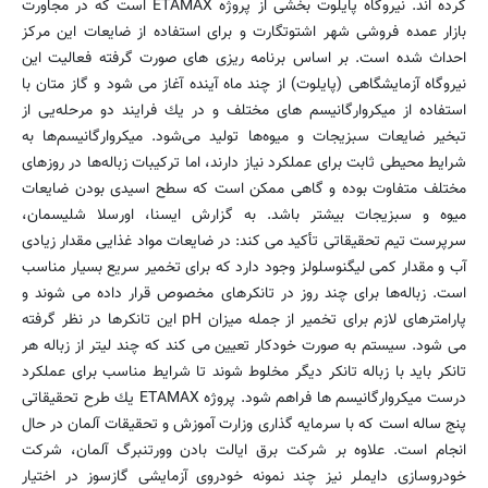
كرده اند. نیروگاه پایلوت بخشی از پروژه ETAMAX است كه در مجاورت
بازار عمده فروشی شهر اشتوتگارت و برای استفاده از ضایعات این مركز
احداث شده است. بر اساس برنامه ریزی های صورت گرفته فعالیت این
نیروگاه آزمایشگاهی (پایلوت) از چند ماه آینده آغاز می شود و گاز متان با
استفاده از میكروارگانیسم های مختلف و در یك فرایند دو مرحله‌یی از
تبخیر ضایعات سبزیجات و میوه‌ها تولید می‌شود. میكروارگانیسم‌ها به
شرایط محیطی ثابت برای عملكرد نیاز دارند، اما تركیبات زباله‌ها در روزهای
مختلف متفاوت بوده و گاهی ممكن است كه سطح اسیدی بودن ضایعات
میوه و سبزیجات بیشتر باشد. به گزارش ایسنا، اورسلا شلیسمان،
سرپرست تیم تحقیقاتی تأكید می كند: در ضایعات مواد غذایی مقدار زیادی
آب و مقدار كمی لیگنوسلولز وجود دارد كه برای تخمیر سریع بسیار مناسب
است. زباله‌ها برای چند روز در تانكرهای مخصوص قرار داده می شوند و
پارامترهای لازم برای تخمیر از جمله میزان pH این تانكرها در نظر گرفته
می شود. سیستم به صورت خودكار تعیین می كند كه چند لیتر از زباله هر
تانكر باید با زباله تانكر دیگر مخلوط شوند تا شرایط مناسب برای عملكرد
درست میكروارگانیسم ها فراهم شود. پروژه ETAMAX یك طرح تحقیقاتی
پنج ساله است كه با سرمایه گذاری وزارت آموزش و تحقیقات آلمان در حال
انجام است. علاوه بر شركت برق ایالت بادن وورتنبرگ آلمان، شركت
خودروسازی دایملر نیز چند نمونه خودروی آزمایشی گازسوز در اختیار