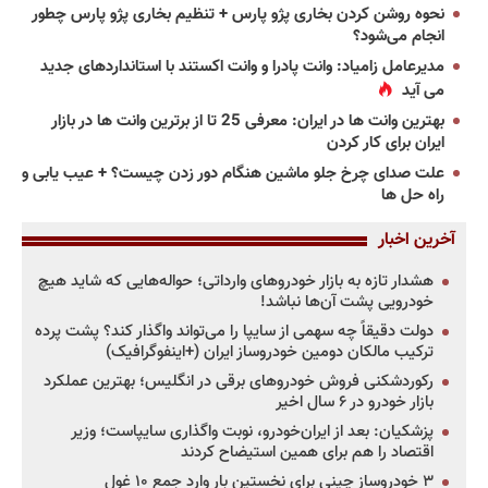
نحوه روشن کردن بخاری پژو پارس + تنظیم بخاری پژو پارس چطور
انجام می‌شود؟
مدیرعامل زامیاد: وانت پادرا و وانت اکستند با استانداردهای جدید
می آید
بهترین وانت ها در ایران: معرفی 25 تا از برترین وانت ها در بازار
ایران برای کار کردن
علت صدای چرخ جلو ماشین هنگام دور زدن چیست؟ + عیب یابی و
راه حل ها
آخرین اخبار
هشدار تازه به بازار خودروهای وارداتی؛ حواله‌هایی که شاید هیچ
خودرویی پشت آن‌ها نباشد!
دولت دقیقاً چه سهمی از سایپا را می‌تواند واگذار کند؟ پشت پرده
ترکیب مالکان دومین خودروساز ایران (+اینفوگرافیک)
رکوردشکنی فروش خودروهای برقی در انگلیس؛ بهترین عملکرد
بازار خودرو در ۶ سال اخیر
پزشکیان: بعد از ایران‌خودرو، نوبت واگذاری سایپاست؛ وزیر
اقتصاد را هم برای همین استیضاح کردند
۳ خودروساز چینی برای نخستین بار وارد جمع ۱۰ غول