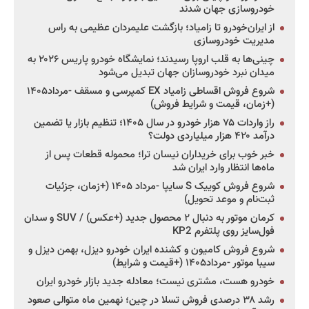
خودروسازی جهان شدند
از ایران‌خودرو تا زامیاد؛ بازگشت علیمردان عظیمی به راس
مدیریت خودروسازی
چینی‌ها به قلب اروپا رسیدند؛ نمایشگاه خودرو پاریس ۲۰۲۶ به
میدان نبرد خودروسازان جهان تبدیل می‌شود
شروع فروش اقساطی زامیاد EX کمپرسی و مسقف -مرداد۱۴۰۵
(+زمان، قیمت و شرایط فروش)
راز واردات ۷۵ هزار خودرو در سال ۱۴۰۵؛ تنظیم بازار یا تضمین
درآمد ۴۲۰ هزار میلیاردی دولت؟
خبر خوب برای خریداران نیسان ترا؛ محموله قطعات پس از
ماه‌ها انتظار وارد ایران شد
شروع فروش کوییک S سایپا -مرداد ۱۴۰۵ (+زمان، جزئیات
ثبت‌نام و موعد تحویل)
کرمان موتور به دنبال ۲ محصول جدید (+عکس) / SUV و سدان
فول‌سایز روی پلتفرم KP2
شروع فروش کامیون و کشنده ایران خودرو دیزل، بهمن دیزل و
سیبا موتور -مرداد۱۴۰۵ (+قیمت و شرایط)
خودرو هست، مشتری نیست؛ معادله جدید بازار خودرو ایران
رشد ۳۸ درصدی فروش تسلا در چین؛ نهمین ماه متوالی صعود