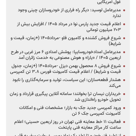
غول آمریکایی
مدیرعامل لوسید: دیگر راه فراری از خودروسازان چینی وجود
ندارد
اعلام قیمت جدید پارس نوا در مرداد ۱۴۰۵ / افزایش بیش از
۲۰۳ میلیون تومانی
شروع فروش کشنده و کامیون فاو -مرداد۱۴۰۵ (+زمان، قیمت و
شرایط)
مدیرعامل امدادخودروسایپا: پوشش امدادی ۶ مرز غربی در طرح
اربعین ۱۴۰۵ / «یارا» و هوش مصنوعی به خدمت زائران آمد
شروع فروش ۸ محصول بهمن دیزل -مرداد۱۴۰۵ (+زمان، جدول
قیمت و شرایط) / اعلام قیمت کامیونت فورس ۳.۸ تن کمپرسی
هشدار قطعه‌سازان: این سیاست، تولید و سرمایه‌گذاری را نابود
می‌کند
خریداران نیسان ترا بخوانند؛ سامانه آنلاین پیگیری قرارداد و زمان
تحویل خودرو راه‌اندازی شد
ورود کمپرسی جدید جک به بازار؛ مشخصات فنی و امکانات
کامیونت کمپرسی جک ۶ تن
فعالیت ۱۱ خط معاینه فنی تهران در روز اربعین حسینی؛ اعلام
ساعت کار مراکز معاینه فنی پایتخت
از تولید فنر خودرو تا تولد یک نماد بورسی؛ روایت سفر به قلب