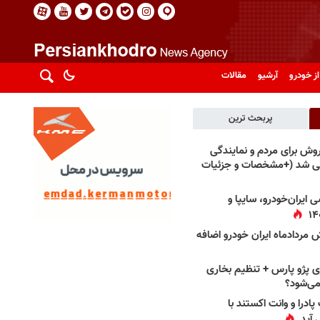
از خودرو
آرشیو
مقالات
پربحث ترین
فروش برای مردم و نمایندگی
فی شد (+مشخصات و جزئیات
 ایران‌خودرو، سایپا و
 مردادماه ایران خودرو اضافه
 پژو پارس + تنظیم بخاری
می‌شود؟
پادرا و وانت اکستند با
 آید