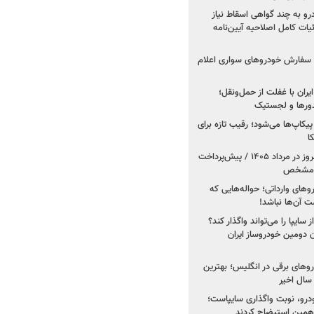
درو به چند گواهی اسقاط نیاز
داد۱۴۰۵ / جزئیات کامل اصلاحیه آیین‌نامه
ت سفارش خودروهای سواری اعلام
یران با غفلت از حمل‌ونقل؛
یدورها و لجستیک
کاپ‌ها می‌شود؛ رقیب تازه برای
ا
فروش کوییک اس از امروز در مرداد ۱۴۰۵ / پیش‌پرداخت
روهای وارداتی؛ حواله‌هایی که
 آن‌ها نباشد!
سایپا را می‌تواند واگذار کند؟
 دومین خودروساز ایران
های برقی در انگلیس؛ بهترین
خودرو، نوبت واگذاری سایپاست؛
ی همین استیضاح کردند