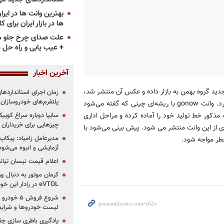
ها در بازار ایران برای ک
علت صدای چرخ جلو م
+ عیب یابی و راه حل 
آخرین اخبار
دید گروه بهمن به بازار داده و عكس آن منتشر شد،
پلتفرم‌های خودروسازان
هم اینك خبرها از ورود وانتی دیگر به بازار در آینده‌ای نزدیك حكایت دارد. وانت gonow با ریشه‌ای چینی كه گفته می‌شود
ذکور خط تولید خود را آماده كرده و مراحل اداری
چیزهایی برای خریداران
یدی از این وانت منتشر می شود. پیش بینی می‌شود با
مدیرعامل زامیاد: پیکاپ
آزمایشی و انبوه می‌شود
اعلام قیمت نیسان تیانا ۲۰۲۶ -مرداد۴۰۵
کرمان موتور به دنبال ور
eVTOL در رادار این خودروساز ایرانی!
لیست خودروها و شرایط
یادگیری باطری سازی چ