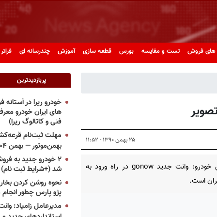
های فروش
تست و مقایسه
بورس
قطعه سازی
آموزش
چندرسانه ای
فراتر 
پربازدیدترین
خودرو ریرا در آستانه 
های ایران خودرو معر
فنی و کاتالوگ ریرا)
مهلت ثبت‌نام قرعه‌کشی
۲۵ بهمن ۱۳۹۰ - ۱۱:۵۲
بهمن‌موتور — بهمن ۱۴۰۴
۲ خودرو جدید به فروش
پرشین خودرو: وانت جدید gonow در راه ورود به
شد (+شرایط ثبت نام)
یران است.
نحوه روشن کردن بخاری
پژو پارس چطور انجام 
مدیرعامل زامیاد: وانت 
استانداردهای جدید می