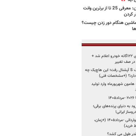
بهترین وانت ها در ایران: معرفی 25 تا از برترین وانت
ار کردن
اشین هنگام دور زدن چیست؟
ها
زمان اجرای استانداردهای ۱۲۲گانه خودرو اعلام شد +
 در صف تغییر
سایپا دوباره سراغ کوییک S آپشنال رفت؛ این هاچ‌بک چه
 دارد؟ (+مشخصات فنی)
 هامون شهریورماه وارد تولید
۱
ود به دنیای پرنده‌های برقی؛
شروع فروش ۵ خودرو وارداتی -مرداد۱۴۰۵ (+زمان،
 خرید)
قدر طول می کشد؟