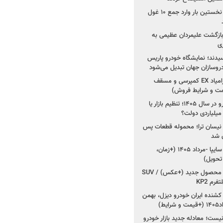
۳ خودروساز چینی برای نخستین بار وارد جمع ۱۰ غول
د؛ بازگشت علیمردان عظیمی به
ی
سیدند؛ نمایشگاه خودرو پاریس
شروع فروش اقساطی زامیاد EX کمپرسی و مسقف
راز واردات ۷۵ هزار خودرو در سال ۱۴۰۵؛ تنظیم بازار یا
 نیسان ترا؛ محموله قطعات پس
ان شد
شروع فروش کوییک S سایپا -مرداد ۱۴۰۵ (+زمان،
 تحویل)
کرمان موتور به دنبال ۲ محصول جدید (+عکس) / SUV
رم KP2
شنده ایران خودرو دیزل، بهمن
ط)
ت؛ معادله جدید بازار خودرو