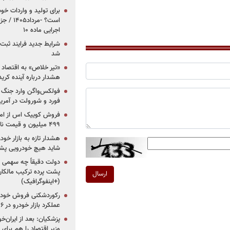
برای تولید و واردات خو
است؟ -مر
اجرایی ماده ۱۰
شرایط جدید فرایند ثب
شد
«تیر خلاص» به اقتصاد ا
هشدار درباره آینده کر
فولکس‌واگن وارد جنگ پی
فورد و شورولت در آمریک
۴۹۹ میلیون و قیمت نامشخص
هشدار تازه به بازار خود
شاید هیچ خودرویی پشت
دولت دقیقاً چه سهمی از 
پشت پرده ترکیب مالکان
ارسال
(+اینفوگرافیک)
رکوردشکنی فروش خودرو
عملکرد بازار خودرو در ۶ سال اخیر
پزشکیان: بعد از ایران‌
وزیر اقتصاد را هم برا