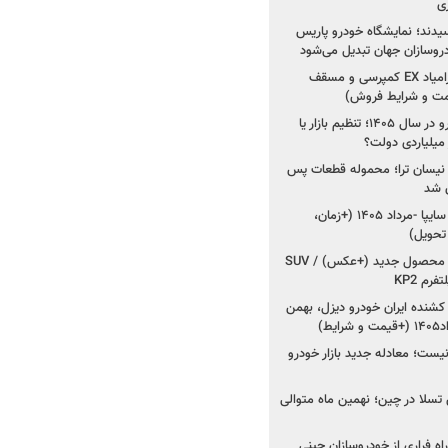
ی
سیدند؛ نمایشگاه خودرو پاریس
شروع فروش اقساطی زامیاد EX کمپرسی و مسقف
راز واردات ۷۵ هزار خودرو در سال ۱۴۰۵؛ تنظیم بازار یا
 نیسان ترا؛ محموله قطعات پس
ان شد
شروع فروش کوییک S سایپا -مرداد ۱۴۰۵ (+زمان،
 تحویل)
کرمان موتور به دنبال ۲ محصول جدید (+عکس) / SUV
رم KP2
شنده ایران خودرو دیزل، بهمن
ط)
ت؛ معادله جدید بازار خودرو
وش تسلا در چین؛ نهمین ماه متوالی
اه فراری از خودروسازان چینی