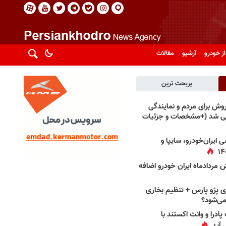
از خودرو
آرشیو
مقالات
پربحث ترین
فروش برای مردم و نمایندگی
فی شد (+مشخصات و جزئیات
 ایران‌خودرو، سایپا و
 مردادماه ایران خودرو اضافه
 پژو پارس + تنظیم بخاری
می‌شود؟
پادرا و وانت اکستند با
 آید