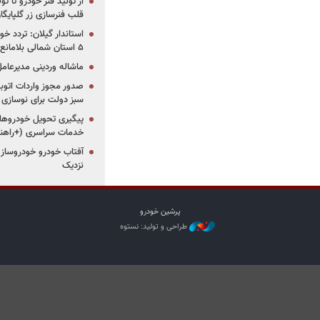
از تولید فنر خودرو تا ت
قلب فنرسازی زر گلپایگا
استاندار گیلان: تردد خو
۵ استان شمالی بلامانع شد
ماشاله وردینی مدیرعا
سبز دولت برای نوسازی 
پیگیری تحویل خودروهای
خدمات سراسری (+راهنم
آفتاب خودرو خودروساز م
نزدیک
پرشین خودرو
طراحی و تولید: نستوه