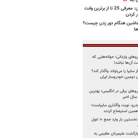
بهترین وانت ها در ایران: معرفی 25 تا از برترین وانت
ار کردن
اشین هنگام دور زدن چیست؟
ها
روهای وارداتی؛ حواله‌هایی که
 آن‌ها نباشد!
سایپا را می‌تواند واگذار کند؟
 دومین خودروساز ایران
های برقی در انگلیس؛ بهترین
خودرو، نوبت واگذاری سایپاست؛
ی همین استیضاح کردند
۳ خودروساز چینی برای نخستین بار وارد جمع ۱۰ غول
د؛ بازگشت علیمردان عظیمی به