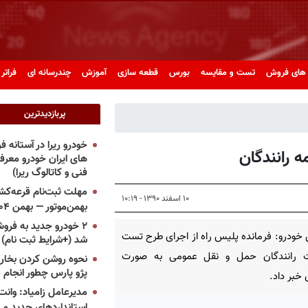
های فروش
تست و مقایسه
بورس
قطعه سازی
آموزش
چندرسانه ای
فراتر 
پربازدیدترین
خودرو ریرا در آستانه 
 رانندگان
های ایران خودرو معر
فنی و کاتالوگ ریرا)
مهلت ثبت‌نام قرعه‌کشی
۱۰ اسفند ۱۳۹۰ - ۱۰:۱۹
بهمن‌موتور — بهمن ۱۴۰۴
۲ خودرو جدید به فروش
خودرو: فرمانده پلیس راه از اجرای طرح تست
شد (+شرایط ثبت نام)
 رانندگان حمل و نقل عمومی به صورت
نحوه روشن کردن بخاری
پژو پارس چطور انجام 
 خبر داد.
مدیرعامل زامیاد: وانت 
استانداردهای جدید می