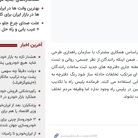
ها در بازار ایران برای ک
علت صدای چرخ جلو م
+ عیب یابی و راه حل 
آخرین اخبار
براساس همکاری مشترک با سازمان راهداری طرحی
هشدار تازه به بازار خود
. ضمن اینکه رانندگان از نظر جسمی- روانی و تست
شاید هیچ خودرویی پشت
هفته جاری دفترچه های جدید ثبت ساعات رانندگان
دولت دقیقاً چه سهمی از 
ه ای مرتکب تخلفات حادثه ساز شود رنگ دفترچه به
پشت پرده ترکیب مالکان
بی استفاده می کنند. فرمانده پلیس راه با تکذیب
(+اینفوگرافیک)
مین در پلیس راه وجود ندارد اما وظیفه مردم تخلف
رکوردشکنی فروش خودرو
 نشوند.
عملکرد بازار خودرو در ۶ سال اخیر
پزشکیان: بعد از ایران‌
وزیر اقتصاد را هم برا
خودروسازی جهان شدند
از ایران‌خودرو تا زامیا