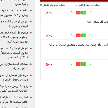
وجود ندارد
نظرات در صف انتشار: 0
نظرات غیرقابل انتشار: 0
پاسخ
0
0
بیش از ۲۰۳ میلیون تومانی
 آذربایجان بزن.
قیمت و شرایط)
پاسخ
0
0
در ط
خدمت زائران آمد
پلیس راه چمن بید،بعدش مفهوم کمین رو درک
جدول قیمت و شرایط) /
۳.۸ تن کمپرسی
پاسخ
هشدار قطعه‌سازان: این
0
0
را نابود می‌کند
خریداران نیسان ترا بخوا
و زمان تحویل خودرو راه
ورود کمپرسی جدید جک 
امکانات کامیونت کمپرسی 
فعالیت ۱۱ خط مع
اعلام ساعت کار مراکز م