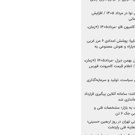
اعلام قیمت جدید پارس نوا در مرداد ۱۴۰۵ / افزایش
شروع فروش کشنده و کامیون فاو -مرداد۱۴۰۵ (+زمان،
مدیرعامل امدادخودروسایپا: پوشش امدادی ۶ مرز غربی
رح اربعین ۱۴۰۵ / «یارا» و هوش مصنوعی به
شروع فروش ۸ محصول بهمن دیزل -مرداد۱۴۰۵ (+زمان،
 اعلام قیمت کامیونت فورس
 سیاست، تولید و سرمایه‌گذاری
نند؛ سامانه آنلاین پیگیری قرارداد
‌اندازی شد
به بازار؛ مشخصات فنی و
جک ۶ تن
اینه فنی تهران در روز اربعین حسینی؛
عاینه فنی پایتخت