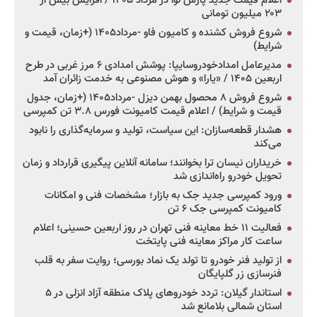
اعلام قیمت جدید پارس نوا در مرداد ۱۴۰۵ / افزایش بیش از
۲۰۳ میلیون تومانی
شروع فروش کشنده و کامیون فاو -مرداد۱۴۰۵ (+زمان، قیمت و
شرایط)
مدیرعامل امدادخودروسایپا: پوشش امدادی ۶ مرز غربی در طرح
اربعین ۱۴۰۵ / «یارا» و هوش مصنوعی به خدمت زائران آمد
شروع فروش ۸ محصول بهمن دیزل -مرداد۱۴۰۵ (+زمان، جدول
قیمت و شرایط) / اعلام قیمت کامیونت فورس ۳.۸ تن کمپرسی
هشدار قطعه‌سازان: این سیاست، تولید و سرمایه‌گذاری را نابود
می‌کند
خریداران نیسان ترا بخوانند؛ سامانه آنلاین پیگیری قرارداد و زمان
تحویل خودرو راه‌اندازی شد
ورود کمپرسی جدید جک به بازار؛ مشخصات فنی و امکانات
کامیونت کمپرسی جک ۶ تن
فعالیت ۱۱ خط معاینه فنی تهران در روز اربعین حسینی؛ اعلام
ساعت کار مراکز معاینه فنی پایتخت
از تولید فنر خودرو تا تولد یک نماد بورسی؛ روایت سفر به قلب
فنرسازی زر گلپایگان
استاندار گیلان: تردد خودروهای پلاک منطقه آزاد انزلی در ۵
استان شمالی بلامانع شد