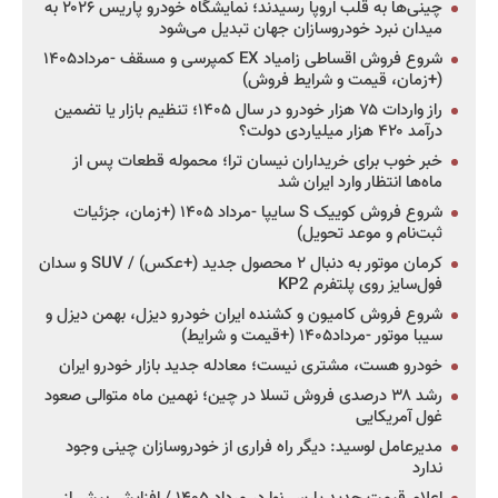
چینی‌ها به قلب اروپا رسیدند؛ نمایشگاه خودرو پاریس ۲۰۲۶ به
میدان نبرد خودروسازان جهان تبدیل می‌شود
شروع فروش اقساطی زامیاد EX کمپرسی و مسقف -مرداد۱۴۰۵
(+زمان، قیمت و شرایط فروش)
راز واردات ۷۵ هزار خودرو در سال ۱۴۰۵؛ تنظیم بازار یا تضمین
درآمد ۴۲۰ هزار میلیاردی دولت؟
خبر خوب برای خریداران نیسان ترا؛ محموله قطعات پس از
ماه‌ها انتظار وارد ایران شد
شروع فروش کوییک S سایپا -مرداد ۱۴۰۵ (+زمان، جزئیات
ثبت‌نام و موعد تحویل)
کرمان موتور به دنبال ۲ محصول جدید (+عکس) / SUV و سدان
فول‌سایز روی پلتفرم KP2
شروع فروش کامیون و کشنده ایران خودرو دیزل، بهمن دیزل و
سیبا موتور -مرداد۱۴۰۵ (+قیمت و شرایط)
خودرو هست، مشتری نیست؛ معادله جدید بازار خودرو ایران
رشد ۳۸ درصدی فروش تسلا در چین؛ نهمین ماه متوالی صعود
غول آمریکایی
مدیرعامل لوسید: دیگر راه فراری از خودروسازان چینی وجود
ندارد