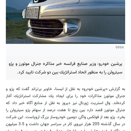
9994
پرشین خودرو: وزیر صنایع فرانسه خبر مذاكره جنرال ‌موتورز و پژو
سیتروئن را به منظور اتحاد استراتژیك بین دو شركت تایید كرد.
به گزارش «پرشین خودرو» به نقل از ایسنا، خاویر برتراند گفت كه پژو و
جنرال ‌موتورز مذاكرات خود را برای ایجاد یك مشاركت استراتژیك آغاز
كرده‌اند. وال ‌استریت ژورنال نیز دیروز به نقل از منابع آگاه خبر داد كه
جنرال‌ موتورز قصد دارد بین پنج تا هفت درصد از سهام پژو سیتروئن را
بخرد. پژو بعد از فولكس واگن دومین خودروساز بزرگ اروپاست. این شركت
در سال گذشته 205 هزار نیروی كار در سراسر جهان داشت و 3.5 میلیون