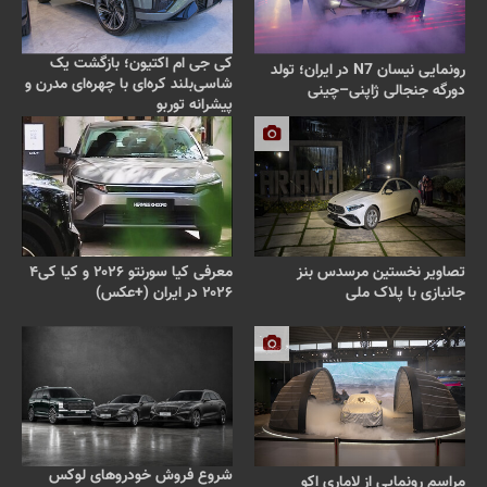
کی جی ام اکتیون؛ بازگشت یک
رونمایی نیسان N7 در ایران؛ تولد
شاسی‌بلند کره‌ای با چهره‌ای مدرن و
دورگه جنجالی ژاپنی–چینی
پیشرانه توربو
تصاویر نخستین مرسدس بنز
معرفی کیا سورنتو ۲۰۲۶ و کیا کی۴
جانبازی با پلاک ملی
۲۰۲۶ در ایران (+عکس)
شروع فروش خودروهای لوکس
مراسم رونمایی از لاماری اکو