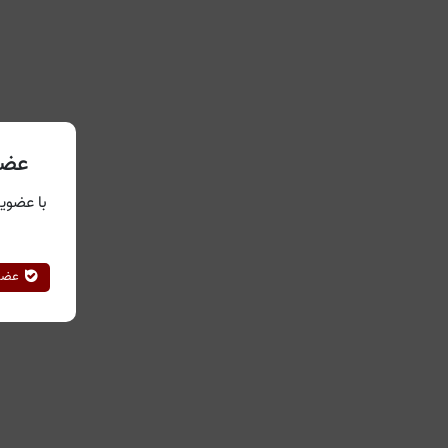
عضو
با عضویت
عضوی