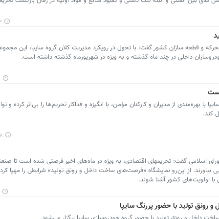
های بین المللی و البته تنگ دستی و کمبود منابع و مواد اولیه در زمان بازگشت تحریم
۳۱
د
ركه و قطعه سازان كشور گفت: با تحول در رویکرد مدیریت کلان گروه سایپا، این مجموع
ودروسازان داخلی در چند ماه گذشته و به ویژه در شهریورماه گذشته داشته است.
۹
است
با بهره‌مندی از مدیران و كاركنان مؤمن، با انگیزه و فداكار تحریم‌ها را بی‌اثر كرده و تو
 كند.
۵۲
پرشین خودرو: عضو کمسیون انرژی مجلس شورای اسلامی گفت: تحریم‎های اقتصادی، به ویژه در ماه‌های اخیر فرصتی شده 
 بیاورند. از این‌رو نمایشگاه «فرصت‌های ساخت داخل و رونق تولید» شرایطی را مهیا کرد 
 با اولویت‌های کشور آشنا شوند.
 رونق تولید با حضور پررنگ سایپا
ت داخل و رونق تولید با حضور گروه خودروسازی سایپا برگزار می‌شود.