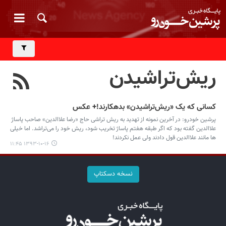
ریش‌تراشیدن
کسانی که یک «ریش‌تراشیدن» بدهکارند!+ عکس
پرشین خودرو: در آخرین نمونه از تهدید به ریش تراشی حاج «رضا علاالدین» صاحب پاساژ
علاالدین گفته بود که اگر طبقه هفتم پاساژ تخریب شود، ریش خود را می‌تراشد. اما خیلی
ها مانند علاالدین قول دادند ولی عمل نکردند!
۱۳۹۳-۱۰-۱۶ ۱۱:۴۵
نسخه دسکتاپ