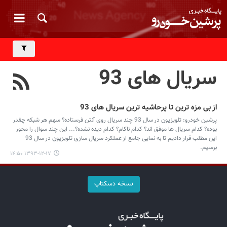
سریال های 93
از بی مزه ترین تا پرحاشیه ترین سریال های 93
پرشین خودرو: تلویزیون در سال 93 چند سریال روی آنتن فرستاده؟ سهم هر شبکه چقدر
بوده؟ کدام سریال ها موفق اند؟ کدام ناکام؟ کدام دیده نشده؟... این چند سوال را محور
این مطلب قرار دادیم تا به نمایی جامع از عملکرد سریال سازی تلویزیون در سال 93
برسیم.
۱۳۹۳-۱۲-۱۷ ۱۴:۵۰
نسخه دسکتاپ