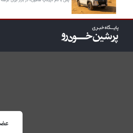
پس با نام «پیکاپ هامون» در بازار ایران عرضه
عضو