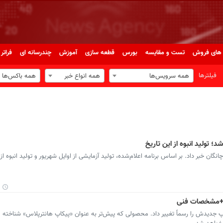
های فروش
تست و مقایسه
بورس
قطعه سازی
آموزش
چندرسانه ای
فراتر 
فیلترها
همه سرویس‌ها
همه انواع خبر
همه باکس‌ها
؛ تولید انبوه از این تاریخ
انگان خبر داد. بر اساس برنامه اعلام‌شده، تولید آزمایشی از اوایل شهریور و تولید انبوه از
! +مشخصات فنی
اپ جدیدش را رسماً تغییر داد. محصولی که پیش‌تر به عنوان «پیکاپ هانترپلاس» شناخته م