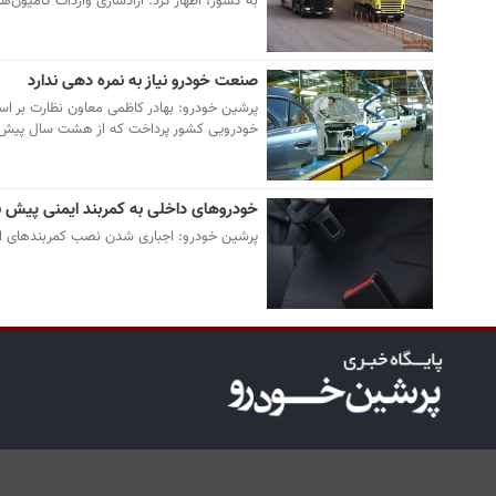
به كشور، اظهار كرد: آزادسازی واردات كامیون‌
صنعت خودرو نیاز به نمره دهی ندارد
پرشین خودرو: بهادر کاظمی معاون نظارت بر است
خودرویی کشور پرداخت که از هشت سال پیش به
خودروهای داخلی به كمربند ایمنی پیش ب
پرشین خودرو: اجباری شدن نصب كمربندهای ا