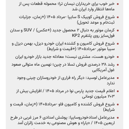
خبر خوب برای خریداران نیسان ترا؛ محموله قطعات پس از
ماه‌ها انتظار وارد ایران شد
شروع فروش کوییک S سایپا -مرداد ۱۴۰۵ (+زمان، جزئیات
ثبت‌نام و موعد تحویل)
کرمان موتور به دنبال ۲ محصول جدید (+عکس) / SUV و سدان
فول‌سایز روی پلتفرم KP2
شروع فروش کامیون و کشنده ایران خودرو دیزل، بهمن دیزل و
سیبا موتور -مرداد۱۴۰۵ (+قیمت و شرایط)
خودرو هست، مشتری نیست؛ معادله جدید بازار خودرو ایران
رشد ۳۸ درصدی فروش تسلا در چین؛ نهمین ماه متوالی صعود
غول آمریکایی
مدیرعامل لوسید: دیگر راه فراری از خودروسازان چینی وجود
ندارد
اعلام قیمت جدید پارس نوا در مرداد ۱۴۰۵ / افزایش بیش از
۲۰۳ میلیون تومانی
شروع فروش کشنده و کامیون فاو -مرداد۱۴۰۵ (+زمان، قیمت و
شرایط)
مدیرعامل امدادخودروسایپا: پوشش امدادی ۶ مرز غربی در طرح
اربعین ۱۴۰۵ / «یارا» و هوش مصنوعی به خدمت زائران آمد