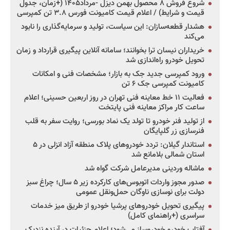
شروع فروش ۸ محصول بهمن دیزل -مرداد۱۴۰۵ (+زمان، جدول
قیمت و شرایط) / اعلام قیمت کامیونت فورس ۳.۸ تن کمپرسی
هشدار قطعه‌سازان: این سیاست، تولید و سرمایه‌گذاری را نابود
می‌کند
خریداران نیسان ترا بخوانند؛ سامانه آنلاین پیگیری قرارداد و زمان
تحویل خودرو راه‌اندازی شد
ورود کمپرسی جدید جک به بازار؛ مشخصات فنی و امکانات
کامیونت کمپرسی جک ۶ تن
فعالیت ۱۱ خط معاینه فنی تهران در روز اربعین حسینی؛ اعلام
ساعت کار مراکز معاینه فنی پایتخت
از تولید فنر خودرو تا تولد یک نماد بورسی؛ روایت سفر به قلب
فنرسازی زر گلپایگان
استاندار گیلان: تردد خودروهای پلاک منطقه آزاد انزلی در ۵
استان شمالی بلامانع شد
ماشاله وردینی مدیرعامل شرکت گواه شد
صدور مجوز واردات اتوبوس‌های کارکرده زیر ۵ سال؛ چراغ سبز
دولت برای نوسازی ناوگان حمل‌ونقل عمومی
پیگیری تحویل خودروهای پرشیا خودرو از طریق میز خدمات
سراسری (+راهنمای کامل)
آفتاب خودرو خودروساز می‌شود؛ اعلام جزئیات در آینده نزدیک