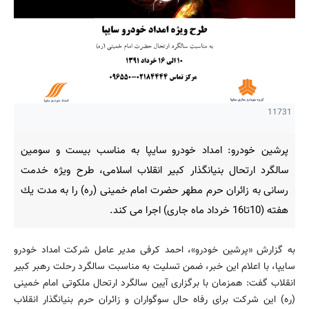
11731
پرشین خودرو: امداد خودرو سایپا به مناسب بیست و سومین
سالگرد ارتحال بنیانگذار كبیر انقلاب اسلامی، طرح ویژه خدمت
رسانی به زائران حرم مطهر حضرت امام خمینی (ره) را به مدت یك
هفته (10تا16 خرداد ماه جاری) اجرا می كند.
به گزارش «پرشین خودرو»، احمد كرفی مدیر عامل شركت امداد خودرو
سایپا، با اعلام این خبر، ضمن تسلیت به مناسبت سالگرد رحلت رهبر كبیر
انقلاب گفت: همزمان با برگزاری آیین سالگرد ارتحال ملكوتی امام خمینی
(ره) این شركت برای رفاه حال سوگواران و زائران حرم بنیانگذار انقلاب