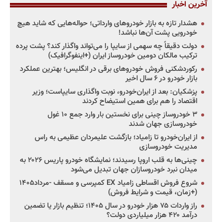
آخرین اخبار
هشدار تازه به بازار خودروهای وارداتی؛ حواله‌هایی که شاید هیچ
خودرویی پشت آن‌ها نباشد!
دولت دقیقاً چه سهمی از سایپا را می‌تواند واگذار کند؟ پشت پرده
ترکیب مالکان دومین خودروساز ایران (+اینفوگرافیک)
رکوردشکنی فروش خودروهای برقی در انگلیس؛ بهترین عملکرد
بازار خودرو در ۶ سال اخیر
پزشکیان: بعد از ایران‌خودرو، نوبت واگذاری سایپاست؛ وزیر
اقتصاد را هم برای همین استیضاح کردند
۳ خودروساز چینی برای نخستین بار وارد جمع ۱۰ غول
خودروسازی جهان شدند
از ایران‌خودرو تا زامیاد؛ بازگشت علیمردان عظیمی به راس
مدیریت خودروسازی
چینی‌ها به قلب اروپا رسیدند؛ نمایشگاه خودرو پاریس ۲۰۲۶ به
میدان نبرد خودروسازان جهان تبدیل می‌شود
شروع فروش اقساطی زامیاد EX کمپرسی و مسقف -مرداد۱۴۰۵
(+زمان، قیمت و شرایط فروش)
راز واردات ۷۵ هزار خودرو در سال ۱۴۰۵؛ تنظیم بازار یا تضمین
درآمد ۴۲۰ هزار میلیاردی دولت؟