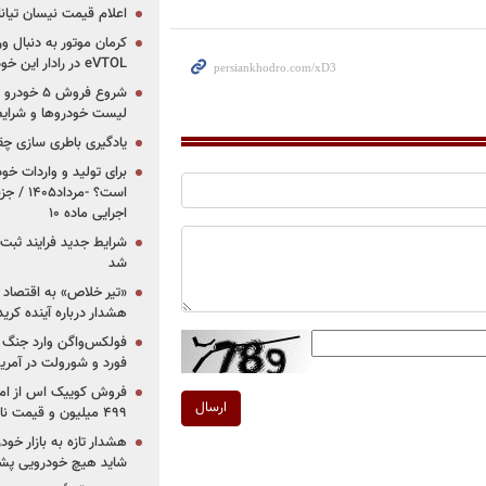
اعلام قیمت نیسان تیانا ۲۰۲۶ -مرداد۴۰۵
کرمان موتور به دنبال ور
eVTOL در رادار این خودروساز ایرانی!
لیست خودروها و شرایط
یادگیری باطری سازی چ
برای تولید و واردات خو
است؟ -مر
اجرایی ماده ۱۰
شرایط جدید فرایند ثب
شد
«تیر خلاص» به اقتصاد ا
هشدار درباره آینده کر
فولکس‌واگن وارد جنگ پی
فورد و شورولت در آمریک
ارسال
۴۹۹ میلیون و قیمت نامشخص
هشدار تازه به بازار خود
شاید هیچ خودرویی پشت