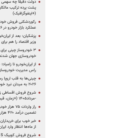
دولت دقیقاً چه سهمی از 
پشت پرده ترکیب مالکان
(+اینفوگرافیک)
رکوردشکنی فروش خودرو
عملکرد بازار خودرو در ۶ سال اخیر
پزشکیان: بعد از ایران‌
وزیر اقتصاد را هم برا
خودروسازی جهان شدند
از ایران‌خودرو تا زامیا
راس مدیریت خودروساز
چینی‌ها به قلب اروپا ر
۲۰۲۶ به میدان نبرد خودروسازان جهان تبدیل می‌شود
-مرداد۱۴۰۵ (+زمان، قیمت و شرایط فروش)
تضمین درآمد ۴۲۰ هزار میلیاردی دولت؟
خبر خوب برای خریداران
از ماه‌ها انتظار وارد ایر