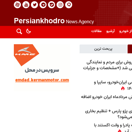
از خودرو
آرشیو
مقالات
پربحث ترین
فروش برای مردم و نمایندگی
فی شد (+مشخصات و جزئیات
 ایران‌خودرو، سایپا و
 مردادماه ایران خودرو اضافه
 پژو پارس + تنظیم بخاری
می‌شود؟
پادرا و وانت اکستند با
 آید