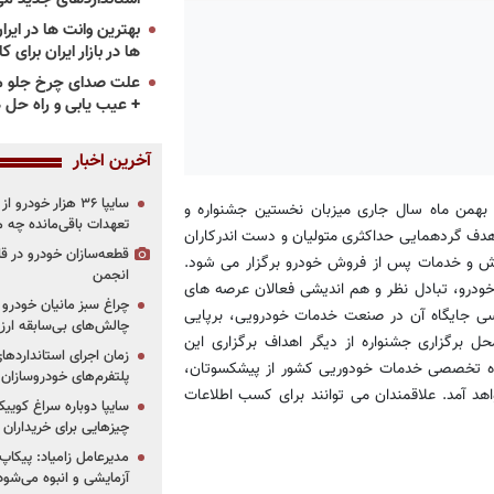
ها در بازار ایران برای ک
علت صدای چرخ جلو م
+ عیب یابی و راه حل 
آخرین اخبار
سایپا ۳۶ هزار خو
 بهمن ماه سال جاری میزبان نخستین جشنواره و
تعهدات باقی‌مانده چه 
دف گردهمایی حداکثری متولیان و دست اندرکاران
قطعه‌سازان خودرو در 
ش و خدمات پس از فروش خودرو برگزار می شود.
انجمن
ودرو، تبادل نظر و هم اندیشی فعالان عرصه های
چراغ سبز مانیان خودرو به
رسی جایگاه آن در صنعت خدمات خودرویی، برپایی
چالش‌های بی‌سابقه ار
درویی CarSErvex2010 همزمان در محل برگزاری جشنواره از دیگر اهداف برگزاری این
اه تخصصی خدمات خودوریی کشور از پیشکسوتان،
پلتفرم‌های خودروسازان
د آمد. علاقمندان می توانند برای کسب اطلاعات
چیزهایی برای خریداران
مدیرعامل زامیاد: پیکاپ
آزمایشی و انبوه می‌شود