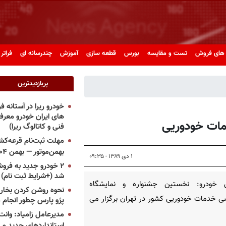
های فروش
تست و مقایسه
بورس
قطعه سازی
آموزش
چندرسانه ای
فراتر 
پربازدیدترین
خودرو ریرا در آستانه 
های ایران خودرو معر
مات خودوریی
فنی و کاتالوگ ریرا)
مهلت ثبت‌نام قرعه‌کشی
بهمن‌موتور — بهمن ۱۴۰۴
۱ دی ۱۳۸۹ - ۰۹:۳۵
۲ خودرو جدید به فروش
شد (+شرایط ثبت نام)
 خودرو: نخستین جشنواره و نمایشگاه
نحوه روشن کردن بخاری
 خدمات خودوریی کشور در تهران برگزار می
پژو پارس چطور انجام 
مدیرعامل زامیاد: وانت 
استانداردهای جدید می