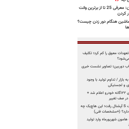
بهترین وانت ها در ایران: معرفی 25 تا از برترین وانت
ار کردن
اشین هنگام دور زدن چیست؟
ها
درو از تعهدات معوق را کم کرد؛ تکلیف
می‌شود؟
قاب دوربین؛ تصاویر نشست خبری
 بازار / تداوم تولید با وجود
زی و لجستیکی
زمان اجرای استانداردهای ۱۲۲گانه خودرو اعلام شد +
 در صف تغییر
سایپا دوباره سراغ کوییک S آپشنال رفت؛ این هاچ‌بک چه
 دارد؟ (+مشخصات فنی)
 هامون شهریورماه وارد تولید