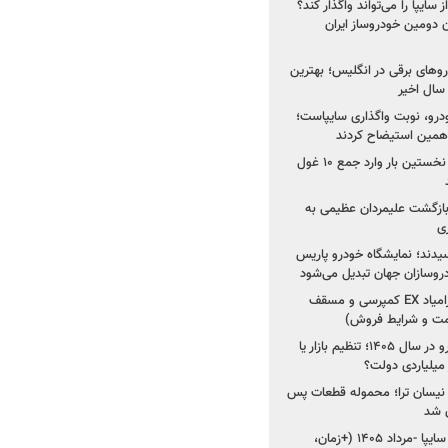
سایپا را می‌تواند واگذار کند؟
 دومین خودروساز ایران
های برقی در انگلیس؛ بهترین
خودرو، نوبت واگذاری سایپاست؛
ی همین استیضاح کردند
۳ خودروساز چینی برای نخستین بار وارد جمع ۱۰ غول
د؛ بازگشت علیمردان عظیمی به
ی
سیدند؛ نمایشگاه خودرو پاریس
شروع فروش اقساطی زامیاد EX کمپرسی و مسقف
راز واردات ۷۵ هزار خودرو در سال ۱۴۰۵؛ تنظیم بازار یا
 نیسان ترا؛ محموله قطعات پس
ان شد
شروع فروش کوییک S سایپا -مرداد ۱۴۰۵ (+زمان،