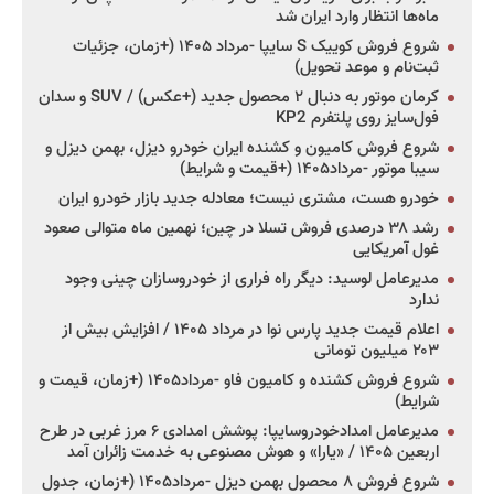
ماه‌ها انتظار وارد ایران شد
شروع فروش کوییک S سایپا -مرداد ۱۴۰۵ (+زمان، جزئیات
ثبت‌نام و موعد تحویل)
کرمان موتور به دنبال ۲ محصول جدید (+عکس) / SUV و سدان
فول‌سایز روی پلتفرم KP2
شروع فروش کامیون و کشنده ایران خودرو دیزل، بهمن دیزل و
سیبا موتور -مرداد۱۴۰۵ (+قیمت و شرایط)
خودرو هست، مشتری نیست؛ معادله جدید بازار خودرو ایران
رشد ۳۸ درصدی فروش تسلا در چین؛ نهمین ماه متوالی صعود
غول آمریکایی
مدیرعامل لوسید: دیگر راه فراری از خودروسازان چینی وجود
ندارد
اعلام قیمت جدید پارس نوا در مرداد ۱۴۰۵ / افزایش بیش از
۲۰۳ میلیون تومانی
شروع فروش کشنده و کامیون فاو -مرداد۱۴۰۵ (+زمان، قیمت و
شرایط)
مدیرعامل امدادخودروسایپا: پوشش امدادی ۶ مرز غربی در طرح
اربعین ۱۴۰۵ / «یارا» و هوش مصنوعی به خدمت زائران آمد
شروع فروش ۸ محصول بهمن دیزل -مرداد۱۴۰۵ (+زمان، جدول