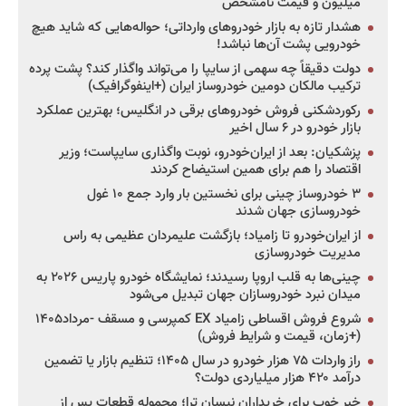
میلیون و قیمت نامشخص
هشدار تازه به بازار خودروهای وارداتی؛ حواله‌هایی که شاید هیچ
خودرویی پشت آن‌ها نباشد!
دولت دقیقاً چه سهمی از سایپا را می‌تواند واگذار کند؟ پشت پرده
ترکیب مالکان دومین خودروساز ایران (+اینفوگرافیک)
رکوردشکنی فروش خودروهای برقی در انگلیس؛ بهترین عملکرد
بازار خودرو در ۶ سال اخیر
پزشکیان: بعد از ایران‌خودرو، نوبت واگذاری سایپاست؛ وزیر
اقتصاد را هم برای همین استیضاح کردند
۳ خودروساز چینی برای نخستین بار وارد جمع ۱۰ غول
خودروسازی جهان شدند
از ایران‌خودرو تا زامیاد؛ بازگشت علیمردان عظیمی به راس
مدیریت خودروسازی
چینی‌ها به قلب اروپا رسیدند؛ نمایشگاه خودرو پاریس ۲۰۲۶ به
میدان نبرد خودروسازان جهان تبدیل می‌شود
شروع فروش اقساطی زامیاد EX کمپرسی و مسقف -مرداد۱۴۰۵
(+زمان، قیمت و شرایط فروش)
راز واردات ۷۵ هزار خودرو در سال ۱۴۰۵؛ تنظیم بازار یا تضمین
درآمد ۴۲۰ هزار میلیاردی دولت؟
خبر خوب برای خریداران نیسان ترا؛ محموله قطعات پس از