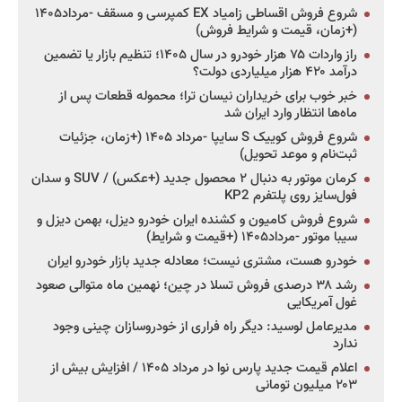
شروع فروش اقساطی زامیاد EX کمپرسی و مسقف -مرداد۱۴۰۵
(+زمان، قیمت و شرایط فروش)
راز واردات ۷۵ هزار خودرو در سال ۱۴۰۵؛ تنظیم بازار یا تضمین
درآمد ۴۲۰ هزار میلیاردی دولت؟
خبر خوب برای خریداران نیسان ترا؛ محموله قطعات پس از
ماه‌ها انتظار وارد ایران شد
شروع فروش کوییک S سایپا -مرداد ۱۴۰۵ (+زمان، جزئیات
ثبت‌نام و موعد تحویل)
کرمان موتور به دنبال ۲ محصول جدید (+عکس) / SUV و سدان
فول‌سایز روی پلتفرم KP2
شروع فروش کامیون و کشنده ایران خودرو دیزل، بهمن دیزل و
سیبا موتور -مرداد۱۴۰۵ (+قیمت و شرایط)
خودرو هست، مشتری نیست؛ معادله جدید بازار خودرو ایران
رشد ۳۸ درصدی فروش تسلا در چین؛ نهمین ماه متوالی صعود
غول آمریکایی
مدیرعامل لوسید: دیگر راه فراری از خودروسازان چینی وجود
ندارد
اعلام قیمت جدید پارس نوا در مرداد ۱۴۰۵ / افزایش بیش از
۲۰۳ میلیون تومانی