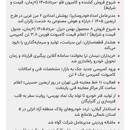
شروع فروش کشنده و کامیون فاو -مرداد۱۴۰۵ (+زمان، قیمت و
شرایط)
مدیرعامل امدادخودروسایپا: پوشش امدادی ۶ مرز غربی در طرح
اربعین ۱۴۰۵ / «یارا» و هوش مصنوعی به خدمت زائران آمد
شروع فروش ۸ محصول بهمن دیزل -مرداد۱۴۰۵ (+زمان، جدول
قیمت و شرایط) / اعلام قیمت کامیونت فورس ۳.۸ تن کمپرسی
هشدار قطعه‌سازان: این سیاست، تولید و سرمایه‌گذاری را نابود
می‌کند
خریداران نیسان ترا بخوانند؛ سامانه آنلاین پیگیری قرارداد و زمان
تحویل خودرو راه‌اندازی شد
ورود کمپرسی جدید جک به بازار؛ مشخصات فنی و امکانات
کامیونت کمپرسی جک ۶ تن
فعالیت ۱۱ خط معاینه فنی تهران در روز اربعین حسینی؛ اعلام
ساعت کار مراکز معاینه فنی پایتخت
از تولید فنر خودرو تا تولد یک نماد بورسی؛ روایت سفر به قلب
فنرسازی زر گلپایگان
استاندار گیلان: تردد خودروهای پلاک منطقه آزاد انزلی در ۵
استان شمالی بلامانع شد
ماشاله وردینی مدیرعامل شرکت گواه شد