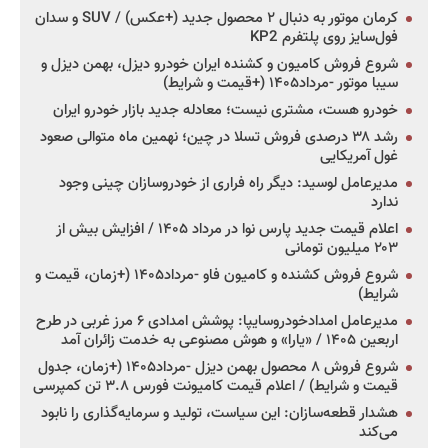
کرمان موتور به دنبال ۲ محصول جدید (+عکس) / SUV و سدان
فول‌سایز روی پلتفرم KP2
شروع فروش کامیون و کشنده ایران خودرو دیزل، بهمن دیزل و
سیبا موتور -مرداد۱۴۰۵ (+قیمت و شرایط)
خودرو هست، مشتری نیست؛ معادله جدید بازار خودرو ایران
رشد ۳۸ درصدی فروش تسلا در چین؛ نهمین ماه متوالی صعود
غول آمریکایی
مدیرعامل لوسید: دیگر راه فراری از خودروسازان چینی وجود
ندارد
اعلام قیمت جدید پارس نوا در مرداد ۱۴۰۵ / افزایش بیش از
۲۰۳ میلیون تومانی
شروع فروش کشنده و کامیون فاو -مرداد۱۴۰۵ (+زمان، قیمت و
شرایط)
مدیرعامل امدادخودروسایپا: پوشش امدادی ۶ مرز غربی در طرح
اربعین ۱۴۰۵ / «یارا» و هوش مصنوعی به خدمت زائران آمد
شروع فروش ۸ محصول بهمن دیزل -مرداد۱۴۰۵ (+زمان، جدول
قیمت و شرایط) / اعلام قیمت کامیونت فورس ۳.۸ تن کمپرسی
هشدار قطعه‌سازان: این سیاست، تولید و سرمایه‌گذاری را نابود
می‌کند