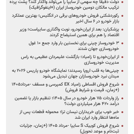
دولت دقیقاً چه سهمی از سایپا را می‌تواند واگذار کند؟ پشت پرده
ترکیب مالکان دومین خودروساز ایران (+اینفوگرافیک)
رکوردشکنی فروش خودروهای برقی در انگلیس؛ بهترین عملکرد
بازار خودرو در ۶ سال اخیر
پزشکیان: بعد از ایران‌خودرو، نوبت واگذاری سایپاست؛ وزیر
اقتصاد را هم برای همین استیضاح کردند
۳ خودروساز چینی برای نخستین بار وارد جمع ۱۰ غول
خودروسازی جهان شدند
از ایران‌خودرو تا زامیاد؛ بازگشت علیمردان عظیمی به راس
مدیریت خودروسازی
چینی‌ها به قلب اروپا رسیدند؛ نمایشگاه خودرو پاریس ۲۰۲۶ به
میدان نبرد خودروسازان جهان تبدیل می‌شود
شروع فروش اقساطی زامیاد EX کمپرسی و مسقف -مرداد۱۴۰۵
(+زمان، قیمت و شرایط فروش)
راز واردات ۷۵ هزار خودرو در سال ۱۴۰۵؛ تنظیم بازار یا تضمین
درآمد ۴۲۰ هزار میلیاردی دولت؟
خبر خوب برای خریداران نیسان ترا؛ محموله قطعات پس از
ماه‌ها انتظار وارد ایران شد
شروع فروش کوییک S سایپا -مرداد ۱۴۰۵ (+زمان، جزئیات
ثبت‌نام و موعد تحویل)