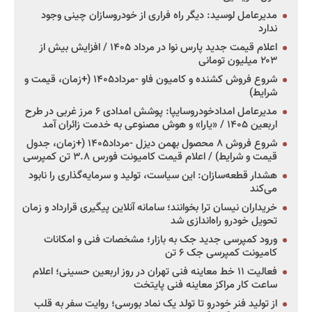
مدیرعامل لوسید: دیگر راه فراری از خودروسازان چینی وجود
ندارد
اعلام قیمت جدید پارس نوا در مرداد ۱۴۰۵ / افزایش بیش از
۲۰۳ میلیون تومانی
شروع فروش کشنده و کامیون فاو -مرداد۱۴۰۵ (+زمان، قیمت و
شرایط)
مدیرعامل امدادخودروسایپا: پوشش امدادی ۶ مرز غربی در طرح
اربعین ۱۴۰۵ / «یارا» و هوش مصنوعی به خدمت زائران آمد
شروع فروش ۸ محصول بهمن دیزل -مرداد۱۴۰۵ (+زمان، جدول
قیمت و شرایط) / اعلام قیمت کامیونت فورس ۳.۸ تن کمپرسی
هشدار قطعه‌سازان: این سیاست، تولید و سرمایه‌گذاری را نابود
می‌کند
خریداران نیسان ترا بخوانند؛ سامانه آنلاین پیگیری قرارداد و زمان
تحویل خودرو راه‌اندازی شد
ورود کمپرسی جدید جک به بازار؛ مشخصات فنی و امکانات
کامیونت کمپرسی جک ۶ تن
فعالیت ۱۱ خط معاینه فنی تهران در روز اربعین حسینی؛ اعلام
ساعت کار مراکز معاینه فنی پایتخت
از تولید فنر خودرو تا تولد یک نماد بورسی؛ روایت سفر به قلب