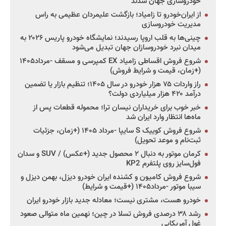
خودروسازی جهان شدند
از ایران‌خودرو تا زامیاد؛ بازگشت علیمردان عظیمی به راس
مدیریت خودروسازی
چینی‌ها به قلب اروپا رسیدند؛ نمایشگاه خودرو پاریس ۲۰۲۶ به
میدان نبرد خودروسازان جهان تبدیل می‌شود
شروع فروش اقساطی زامیاد EX کمپرسی و مسقف -مرداد۱۴۰۵
(+زمان، قیمت و شرایط فروش)
راز واردات ۷۵ هزار خودرو در سال ۱۴۰۵؛ تنظیم بازار یا تضمین
درآمد ۴۲۰ هزار میلیاردی دولت؟
خبر خوب برای خریداران نیسان ترا؛ محموله قطعات پس از
ماه‌ها انتظار وارد ایران شد
شروع فروش کوییک S سایپا -مرداد ۱۴۰۵ (+زمان، جزئیات
ثبت‌نام و موعد تحویل)
کرمان موتور به دنبال ۲ محصول جدید (+عکس) / SUV و سدان
فول‌سایز روی پلتفرم KP2
شروع فروش کامیون و کشنده ایران خودرو دیزل، بهمن دیزل و
سیبا موتور -مرداد۱۴۰۵ (+قیمت و شرایط)
خودرو هست، مشتری نیست؛ معادله جدید بازار خودرو ایران
رشد ۳۸ درصدی فروش تسلا در چین؛ نهمین ماه متوالی صعود
غول آمریکایی