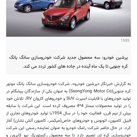
1555
پرشین خودرو: سه محصول جدید شرکت خودروسازی سانگ یانگ
کره جنوبی تا یک ماه آینده در جاده های کشور تردد می کند.
به گزارش خبرنگار «پرشین خودرو»، شرکت خودروسـازی سانگ یانگ موتور
کره جنوبی(SsongYong Motor Co) به عنوان یکی از سازندگان پیشگام در
تولید خودروهای با قابلیت اسپرت SUV و خودروهای کاروان RV، تلاش خود
را در تولید محصولات ممتاز 4*4 مصروف کرده است. این شرکت با سابقه
بیش از نیم قرن، فعالیت خود را در سال 1954با تولید خودروهای تجاری از
قبیل کامیون، اتوبوس و خودروهای خاص(میکسر، کامیون آتش نشان) آغاز
کرد. در حال حاضر شرکت رامک خودرو به عنوان نماینده رسمی این شرکت
خودروسازی کره ای تصیم دارد تا سه محصول رکستون||، نیو کایرون و