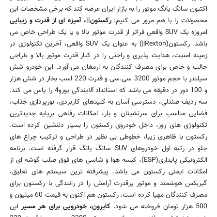
اکتیون سانگ یانگ موتور را به بازار ایران عرضه کند که برخی مشخصات این
محصولات را با هم مرور می کنیم:
رکستون||، آمیزه ای از قدرت و زیبایی
امروزه یک SUV واقعی فراتر از قدرت موتور بالا و یا یک طراحی خاص می
باشد. رکستون(Rexton||) به عنوان یک SUV واقعی، آخرین تکنولوژی در
زمینه امنیت، هدایت پذیری و راحتی را در کنار قدرت موتور بالا و طراحی
جالب و خاص برای مصرف کنندگان به ارمغان می آورد. این خودرو شش
سیلندر با حجم موتور 3200 سی.سی و قدرت 220 اسب بخار در شش هزار
و 100 دور در دقیقه می باشد که استانداد آلایندگی یورو4 را پاس می کند.
سه ردیف صندلی، دسترسی آسان به کلیدهای کاربردی، نورپردازی جذاب،
فضایی مناسب برای سرنشینان و بار، امکانات رفاهی برپایه جدیدترین
تکنولوژی های روز، داخل خودروی رکستون را بسیار دلنشین کرده است.
رکستون با ظاهری زیبا، خطوطی بی نظیر در طراحی و ترکیب چراغ های
جلو در رتبه اول خودروهای SUV سانگ یانگ قرار گرفته است. برنامه
الکترونیکی پایداری(ESP)، کیسه هوا و شاسی های فوق صلب گوشه ای از
امکانات ایمنی رکستون می باشد. پیشرفته ترین سیستم های تعلیق،
گیربکس هوشمند و موتور پرقدرت آرامش را در رانندگی با رکستون برای
مصرف کنندگان مهیا کرده است. رکستون هم اکنون به قیمت 60 میلیون و
500 هزار تومان فروخته می شود.
کایرون، خودرویی برای هر مسیر
این