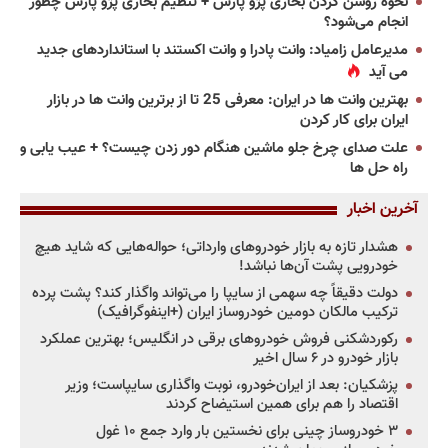
نحوه روشن کردن بخاری پژو پارس + تنظیم بخاری پژو پارس چطور
انجام می‌شود؟
مدیرعامل زامیاد: وانت پادرا و وانت اکستند با استانداردهای جدید
می آید
بهترین وانت ها در ایران: معرفی 25 تا از برترین وانت ها در بازار
ایران برای کار کردن
علت صدای چرخ جلو ماشین هنگام دور زدن چیست؟ + عیب یابی و
راه حل ها
آخرین اخبار
هشدار تازه به بازار خودروهای وارداتی؛ حواله‌هایی که شاید هیچ
خودرویی پشت آن‌ها نباشد!
دولت دقیقاً چه سهمی از سایپا را می‌تواند واگذار کند؟ پشت پرده
ترکیب مالکان دومین خودروساز ایران (+اینفوگرافیک)
رکوردشکنی فروش خودروهای برقی در انگلیس؛ بهترین عملکرد
بازار خودرو در ۶ سال اخیر
پزشکیان: بعد از ایران‌خودرو، نوبت واگذاری سایپاست؛ وزیر
اقتصاد را هم برای همین استیضاح کردند
۳ خودروساز چینی برای نخستین بار وارد جمع ۱۰ غول