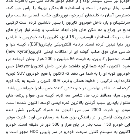
خودرو نیز شش سیلندر بوده و از حجم موتور 2300 سی.سی با قدرت 220
اسب بخار برخوردار است و استاندارد آلایندگی یورو4 را پاس می کند.
دسترسی آسان به کلیدهای کاربردی، نورپردازی جذاب، فضایی مناسب برای
سرنشینان و بار، داخل خودروی کایرون را بسیار دلنشین کرده است ترکیبی
بدیع در چراغ و مه شکن های جلو، ابعاد متناسب و چشم نواز چراغ های
عقب، رینگ استاندارد آلومینیومی 18 اینج، کایرون را به خودرویی با طراحی
روز دنیا تبدیل کرده است. برنامه الکترونیکی پایداری(ESP)، کیسه هوا و
شاسی های فوق صلب گوشه ای از امکانات ایمنی کایرون(new Kyron)
است. محصول کایرون، به قیمت 56 میلیون و 200 هزار تومان فروخته می
شود.
اکتیون، آنچه شما آرزو داشتید
طراحی داخل اکتیون(Actyon) حس
خودروی کوپه ای را به شما می دهد که تاکنون با هیچ خودروی SUV تجربه
نکرده اید. ترکیبی از خطوط همگن و نرم، SUV اکتیون را شبیه به یک کوپه
کرده است. ظاهر تهاجمی در جلو تداعی کننده حس ماجرا جویانه می باشد.
وجود میله محافظ درب ها، شاسی سه لایه، کیسه های هوا و برنامه های
متنوع پایداری سبب گرفتن بالاترین نمره ایمنی توسط اکتیون شدده است.
موتور پر قدرت 2300 سی.سی اکیتون به همراه گیربکس شش دنده
تیپترونیک آرامش را در رانندگی برای شما به ارمغان می آورد. قدرت موتور
این خودرو 150 اسب بخار در پنج هزار و 500 دور در دقیقه است. خودرو
اکتیون به سیستم کنترل سرعت خودرو در سر پایینی HDC مجهز است و