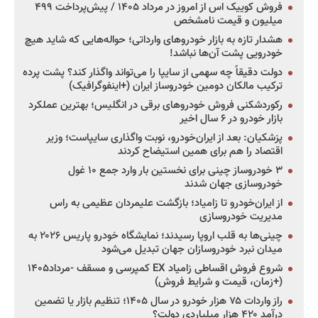
فروش کوییک اس از امروز در مرداد ۱۴۰۵ / پیش‌پرداخت ۴۹۹
میلیون و قیمت نامشخص
هشدار تازه به بازار خودروهای وارداتی؛ حواله‌هایی که شاید هیچ
خودرویی پشت آن‌ها نباشد!
دولت دقیقاً چه سهمی از سایپا را می‌تواند واگذار کند؟ پشت پرده
ترکیب مالکان دومین خودروساز ایران (+اینفوگرافیک)
رکوردشکنی فروش خودروهای برقی در انگلیس؛ بهترین عملکرد
بازار خودرو در ۶ سال اخیر
پزشکیان: بعد از ایران‌خودرو، نوبت واگذاری سایپاست؛ وزیر
اقتصاد را هم برای همین استیضاح کردند
۳ خودروساز چینی برای نخستین بار وارد جمع ۱۰ غول
خودروسازی جهان شدند
از ایران‌خودرو تا زامیاد؛ بازگشت علیمردان عظیمی به راس
مدیریت خودروسازی
چینی‌ها به قلب اروپا رسیدند؛ نمایشگاه خودرو پاریس ۲۰۲۶ به
میدان نبرد خودروسازان جهان تبدیل می‌شود
شروع فروش اقساطی زامیاد EX کمپرسی و مسقف -مرداد۱۴۰۵
(+زمان، قیمت و شرایط فروش)
راز واردات ۷۵ هزار خودرو در سال ۱۴۰۵؛ تنظیم بازار یا تضمین
درآمد ۴۲۰ هزار میلیاردی دولت؟