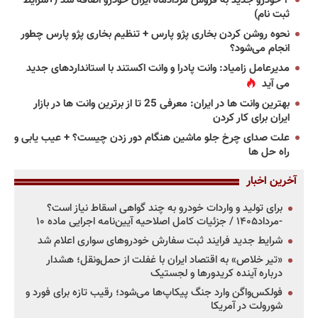
۲ خودرو جدید به فروش مردادماه ایران خودرو اضافه شد (+شرایط
ثبت نام)
نحوه روشن کردن بخاری پژو پارس + تنظیم بخاری پژو پارس چطور
انجام می‌شود؟
مدیرعامل زامیاد: وانت پادرا و وانت اکستند با استانداردهای جدید
می آید
بهترین وانت ها در ایران: معرفی 25 تا از برترین وانت ها در بازار
ایران برای کار کردن
علت صدای چرخ جلو ماشین هنگام دور زدن چیست؟ + عیب یابی و
راه حل ها
آخرین اخبار
برای تولید و واردات خودرو به چند گواهی اسقاط نیاز است؟
-مرداد۱۴۰۵ / جزئیات کامل اصلاحیه آیین‌نامه اجرایی ماده ۱۰
شرایط جدید فرایند ثبت سفارش خودروهای سواری اعلام شد
«تیر خلاص» به اقتصاد ایران با غفلت از حمل‌ونقل؛ هشدار
درباره آینده کریدورها و لجستیک
فولکس‌واگن وارد جنگ پیکاپ‌ها می‌شود؛ رقیب تازه برای فورد و
شورولت در آمریکا