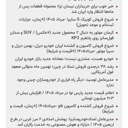
خبر خوب برای خریداران نیسان ترا؛ محموله قطعات پس از
ماه‌ها انتظار وارد ایران شد
شروع فروش کوییک S سایپا -مرداد ۱۴۰۵ (+زمان، جزئیات
ثبت‌نام و موعد تحویل)
کرمان موتور به دنبال ۲ محصول جدید (+عکس) / SUV و سدان
فول‌سایز روی پلتفرم KP2
شروع فروش کامیون و کشنده ایران خودرو دیزل، بهمن دیزل و
سیبا موتور -مرداد۱۴۰۵ (+قیمت و شرایط)
خودرو هست، مشتری نیست؛ معادله جدید بازار خودرو ایران
رشد ۳۸ درصدی فروش تسلا در چین؛ نهمین ماه متوالی صعود
غول آمریکایی
مدیرعامل لوسید: دیگر راه فراری از خودروسازان چینی وجود
ندارد
اعلام قیمت جدید پارس نوا در مرداد ۱۴۰۵ / افزایش بیش از
۲۰۳ میلیون تومانی
شروع فروش کشنده و کامیون فاو -مرداد۱۴۰۵ (+زمان، قیمت و
شرایط)
مدیرعامل امدادخودروسایپا: پوشش امدادی ۶ مرز غربی در طرح
اربعین ۱۴۰۵ / «یارا» و هوش مصنوعی به خدمت زائران آمد