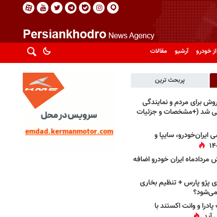
از خودرو
آرشیو
مقالات
پربحث ترین
فروش برای مردم و نمایندگی
فی شد (+مشخصات و جزئیات
 ایران‌خودرو، سایپا و
 مردادماه ایران خودرو اضافه
 پژو پارس + تنظیم بخاری
می‌شود؟
پادرا و وانت اکستند با
 آید