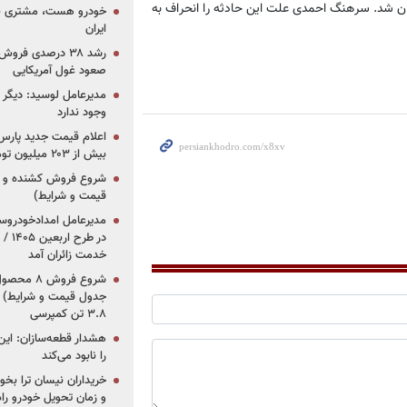
تان شد. سرهنگ احمدی علت این حادثه را انحراف به
خودرو هست، مشتری نیس
ایران
رشد ۳۸ درصدی فر
صعود غول آمریکایی
مدیرعامل لوسید: دیگر ر
وجود ندارد
بیش از ۲۰۳ میلیون تومانی
قیمت و شرایط)
در ط
خدمت زائران آمد
جدول قیمت و شرایط) /
۳.۸ تن کمپرسی
هشدار قطعه‌سازان: این
را نابود می‌کند
خریداران نیسان ترا بخوا
و زمان تحویل خودرو راه