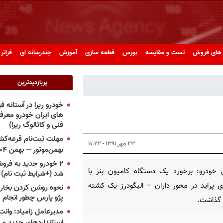
های فروش
تست و مقایسه
بورس
قطعه سازی
آموزش
چندرسانه ای
فراتر 
پربازدیدترین
خودرو ریرا در آستانه 
های ایران خودرو معر
فنی و کاتالوگ ریرا)
مهلت ثبت‌نام قرعه‌کشی
۲۳ مهر ۱۳۹۱ - ۱۱:۲۲
بهمن‌موتور — بهمن ۱۴۰۴
۲ خودرو جدید به فروش
 خودرو: برخورد یک دستگاه کامیون بنز با
شد (+شرایط ثبت نام)
 پراید در محور داران – الیگودرز یک کشته
نحوه روشن کردن بخاری
پژو پارس چطور انجام 
 گذاشت.
مدیرعامل زامیاد: وانت 
استانداردهای جدید می