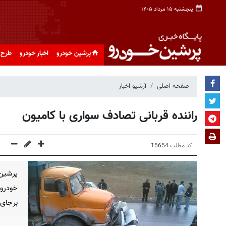
پنجشنبه ۱۵ مرداد ۱۴۰۵
پرشین خودرو
اخبار خودرو
طرح 
صفحه اصلی
آرشیو اخبار
راننده قربانی تصادف سواری با کامیون
کد مطلب
15654
پرشین
خودروی
برجای