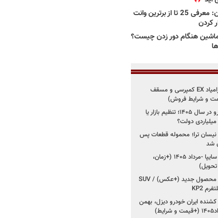
بهترین وانت ها در ایران: معرفی 25 تا از برترین وانت
ار کردن
اشین هنگام دور زدن چیست؟
ها
شروع فروش اقساطی زامیاد EX کمپرسی و مسقف
راز واردات ۷۵ هزار خودرو در سال ۱۴۰۵؛ تنظیم بازار یا
 نیسان ترا؛ محموله قطعات پس
ان شد
شروع فروش کوییک S سایپا -مرداد ۱۴۰۵ (+زمان،
 تحویل)
کرمان موتور به دنبال ۲ محصول جدید (+عکس) / SUV
رم KP2
شنده ایران خودرو دیزل، بهمن
ط)