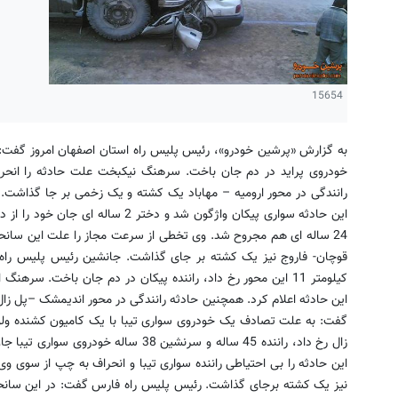
15654
به گزارش «پرشین خودرو»، رئیس پلیس راه استان اصفهان امروز گفت: در 
خودروی پراید در دم جان باخت. سرهنگ نیکبخت علت حادثه را انحرا
رانندگی در محور ارومیه – مهاباد یک کشته و یک زخمی بر جا گذاشت. ر
این حادثه سواری پیکان واژگون شد و دخ
24 ساله ای هم مجروح شد. وی تخطی از سرعت مجاز را علت این سانحه
قوچان- فاروج نیز یک کشته بر جای گذاشت. جانشین رئیس پلیس راه
کیلومتر 11 این محور رخ داد،‌ راننده پیکان در دم جان باخت. سر
زال رخ داد، راننده 45 ساله و سرنشین 38 
نیز یک کشته برجای گذاشت. رئیس پلیس راه فارس گفت: در این سانحه 