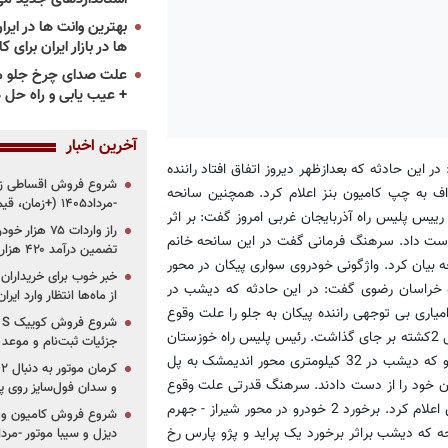
ها در بازار ایران برای ک
علت صدای چرخ جلو م
+ عیب یابی و راه حل 
آخرین اخبار
این حادثه که بعدازظهر دیروز اتفاق افتاد راننده
ف به چپ کامیون بنز اعلام کرد. همچنین سانحه
-مرداد۱۴۰۵ (+زمان، قیمت و شرایط فروش)
ییس پلیس راه آذربایجان غربی امروز گفت: بر اثر
تر 2 ساله ای جان خود را از دست داد. سرهنگ فرمانی گفت در این سانحه خانم
تضمین درآمد ۴۲۰ هزار میلیاردی دولت؟
 بیان کرد. واژگونی خودروی سواری پیکان در محور
خبر خوب برای خریداران
 خراسان رضوی گفت: در این حادثه که دیشب در
از ماه‌ها انتظار وارد ایر
هنگ امیاری بی توجهی راننده پیکان به جلو را علت وقوع
این حادثه اعلام کرد. همچنین حادثه رانندگی در محور اندیمشک –پل زال 2کشته بر جای گذاشت. رئیس پلیس راه خوزستان
جزئیات ثبت‌نام و موعد
گفت: به علت تصادف یک خودروی سواری تیبا با یک کامیون کشنده ولو که دیشب در 32 کیلومتری محور اندیمشک به پل
ساله خودروی سواری تیبا جان خود را از دست دادند. سرهنگ قدرتی علت وقوع
و سدان فول‌سایز روی پلتف
این حادثه را بی احتیاطی راننده سواری تیبا و انحراف به چپ از سوی وی اعلام کرد. برخورد 2 خودرو در محور شیراز - جهرم
شروع فروش کامیون و ک
که دیشب براثر برخورد یک پراید و پژو پارس رخ
دیزل و سیبا موتور -مرداد۱۴۰۵ (+قیمت و شرای