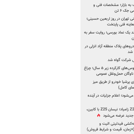
به بازار؛ مشخصات فنی و
جک ۶ تن
اینه فنی تهران در روز اربعین حسینی؛
عاینه فنی پایتخت
ولد یک نماد بورسی؛ روایت سفر به
ن
دروهای پلاک منطقه آزاد انزلی در
مل شرکت گواه شد
صدور مجوز واردات اتوبوس‌های کارکرده زیر ۵ سال؛ چراغ
ناوگان حمل‌ونقل عمومی
 پرشیا خودرو از طریق میز
ای کامل)
ی‌شود؛ اعلام جزئیات در آینده
جزئیات جدید از پروژه Z25 زامیاد؛ نیسان Z25 با کابین،
ر جدید عرضه می‌شود
کشی فیدلیتی الیت و