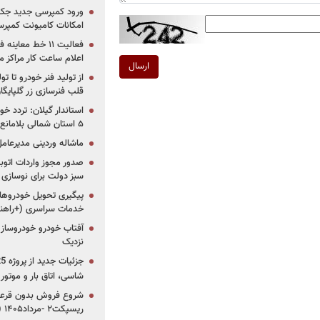
ورود کمپرسی جدید جک 
امکانات کامیونت کمپرسی 
فعالیت ۱۱ خط مع
اعلام ساعت کار مراکز م
ارسال
از تولید فنر خودرو تا ت
قلب فنرسازی زر گلپایگا
استاندار گیلان: تردد خو
۵ استان شمالی بلامانع شد
ماشاله وردینی مدیرعا
سبز دولت برای نوسازی 
پیگیری تحویل خودروهای
خدمات سراسری (+راهنم
آفتاب خودرو خودروساز م
نزدیک
شاسی، اتاق بار و موتو
شروع فروش بدون قرعه‌
ریسپکت۲ -مرداد۱۴۰۵ (+زمان، قیمت و شرایط فروش)