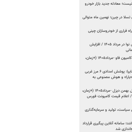
ت؛ معادله جدید بازار خودرو
وش تسلا در چین؛ نهمین ماه متوالی
اه فراری از خودروسازان چینی
اعلام قیمت جدید پارس نوا در مرداد ۱۴۰۵ / افزایش
شروع فروش کشنده و کامیون فاو -مرداد۱۴۰۵ (+زمان،
مدیرعامل امدادخودروسایپا: پوشش امدادی ۶ مرز غربی
رح اربعین ۱۴۰۵ / «یارا» و هوش مصنوعی به
شروع فروش ۸ محصول بهمن دیزل -مرداد۱۴۰۵ (+زمان،
 اعلام قیمت کامیونت فورس
 سیاست، تولید و سرمایه‌گذاری
نند؛ سامانه آنلاین پیگیری قرارداد
‌اندازی شد