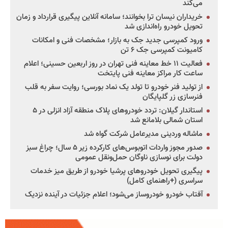
می‌کند
خریداران نیسان ترا بخوانند؛ سامانه آنلاین پیگیری قرارداد و زمان
تحویل خودرو راه‌اندازی شد
ورود کمپرسی جدید جک به بازار؛ مشخصات فنی و امکانات
کامیونت کمپرسی جک ۶ تن
فعالیت ۱۱ خط معاینه فنی تهران در روز اربعین حسینی؛ اعلام
ساعت کار مراکز معاینه فنی پایتخت
از تولید فنر خودرو تا تولد یک نماد بورسی؛ روایت سفر به قلب
فنرسازی زر گلپایگان
استاندار گیلان: تردد خودروهای پلاک منطقه آزاد انزلی در ۵
استان شمالی بلامانع شد
ماشاله وردینی مدیرعامل شرکت گواه شد
صدور مجوز واردات اتوبوس‌های کارکرده زیر ۵ سال؛ چراغ سبز
دولت برای نوسازی ناوگان حمل‌ونقل عمومی
پیگیری تحویل خودروهای پرشیا خودرو از طریق میز خدمات
سراسری (+راهنمای کامل)
آفتاب خودرو خودروساز می‌شود؛ اعلام جزئیات در آینده نزدیک