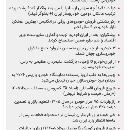
خودرویی پشت آن‌ها نباشد!
دولت دقیقاً چه سهمی از سایپا را می‌تواند واگذار کند؟ پشت پرده
ترکیب مالکان دومین خودروساز ایران (+اینفوگرافیک)
رکوردشکنی فروش خودروهای برقی در انگلیس؛ بهترین عملکرد
بازار خودرو در ۶ سال اخیر
پزشکیان: بعد از ایران‌خودرو، نوبت واگذاری سایپاست؛ وزیر
اقتصاد را هم برای همین استیضاح کردند
۳ خودروساز چینی برای نخستین بار وارد جمع ۱۰ غول
خودروسازی جهان شدند
از ایران‌خودرو تا زامیاد؛ بازگشت علیمردان عظیمی به راس
مدیریت خودروسازی
چینی‌ها به قلب اروپا رسیدند؛ نمایشگاه خودرو پاریس ۲۰۲۶ به
میدان نبرد خودروسازان جهان تبدیل می‌شود
شروع فروش اقساطی زامیاد EX کمپرسی و مسقف -مرداد۱۴۰۵
(+زمان، قیمت و شرایط فروش)
راز واردات ۷۵ هزار خودرو در سال ۱۴۰۵؛ تنظیم بازار یا تضمین
درآمد ۴۲۰ هزار میلیاردی دولت؟
خبر خوب برای خریداران نیسان ترا؛ محموله قطعات پس از
ماه‌ها انتظار وارد ایران شد
شروع فروش کوییک S سایپا -مرداد ۱۴۰۵ (+زمان، جزئیات