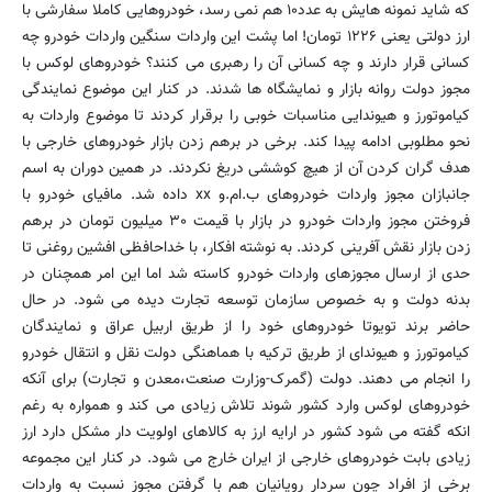
که شاید نمونه هایش به عدد۱۰ هم نمی رسد، خودروهایی کاملا سفارشی با
ارز دولتی یعنی ۱۲۲۶ تومان! اما پشت این واردات سنگین واردات خودرو چه
کسانی قرار دارند و چه کسانی آن را رهبری می کنند؟ خودروهای لوکس با
مجوز دولت روانه بازار و نمایشگاه ها شدند. در کنار این موضوع نمایندگی
کیاموتورز و هیوندایی مناسبات خوبی را برقرار کردند تا موضوع واردات به
نحو مطلوبی ادامه پیدا کند. برخی در برهم زدن بازار خودروهای خارجی با
هدف گران کردن آن از هیچ کوششی دریغ نکردند. در همین دوران به اسم
جانبازان مجوز واردات خودروهای ب.ام.و xx داده شد. مافیای خودرو با
فروختن مجوز واردات خودرو در بازار با قیمت ۳۰ میلیون تومان در برهم
زدن بازار نقش آفرینی کردند. به نوشته افکار، با خداحافظی افشین روغنی تا
حدی از ارسال مجوزهای واردات خودرو کاسته شد اما این امر همچنان در
بدنه دولت و به خصوص سازمان توسعه تجارت دیده می شود. در حال
حاضر برند تویوتا خودروهای خود را از طریق اربیل عراق و نمایندگان
کیاموتورز و هیوندای از طریق ترکیه با هماهنگی دولت نقل و انتقال خودرو
را انجام می دهند. دولت (گمرک-وزارت صنعت،معدن و تجارت) برای آنکه
خودروهای لوکس وارد کشور شوند تلاش زیادی می کند و همواره به رغم
انکه گفته می شود کشور در ارایه ارز به کالاهای اولویت دار مشکل دارد ارز
زیادی بابت خودروهای خارجی از ایران خارج می شود. در کنار این مجموعه
برخی از افراد چون سردار رویانیان هم با گرفتن مجوز نسبت به واردات