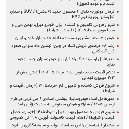
ثبت‌نام و موعد تحویل)
کرمان موتور به دنبال ۲ محصول جدید (+عکس) / SUV و سدان
فول‌سایز روی پلتفرم KP2
شروع فروش کامیون و کشنده ایران خودرو دیزل، بهمن دیزل و
سیبا موتور -مرداد۱۴۰۵ (+قیمت و شرایط)
خودرو هست، مشتری نیست؛ معادله جدید بازار خودرو ایران
رشد ۳۸ درصدی فروش تسلا در چین؛ نهمین ماه متوالی صعود
غول آمریکایی
مدیرعامل لوسید: دیگر راه فراری از خودروسازان چینی وجود
ندارد
اعلام قیمت جدید پارس نوا در مرداد ۱۴۰۵ / افزایش بیش از
۲۰۳ میلیون تومانی
شروع فروش کشنده و کامیون فاو -مرداد۱۴۰۵ (+زمان، قیمت و
شرایط)
مدیرعامل امدادخودروسایپا: پوشش امدادی ۶ مرز غربی در طرح
اربعین ۱۴۰۵ / «یارا» و هوش مصنوعی به خدمت زائران آمد
شروع فروش ۸ محصول بهمن دیزل -مرداد۱۴۰۵ (+زمان، جدول
قیمت و شرایط) / اعلام قیمت کامیونت فورس ۳.۸ تن کمپرسی
هشدار قطعه‌سازان: این سیاست، تولید و سرمایه‌گذاری را نابود