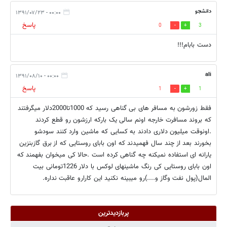
دانشجو
۰۰:۰۰ - ۱۳۹۱/۰۷/۲۳
پاسخ
0
3
دست بابام!!!
ali
۰۰:۰۰ - ۱۳۹۱/۰۸/۱۰
پاسخ
1
1
فقط زورشون به مسافر های بی گناهی رسید که 1000تا2000دلار میگرفتند
که بروند مسافرت خارجه اونم سالی یک بارکه ارزشون رو قطع کردند
.اونوقت میلیون دلاری دادند به کسایی که ماشین وارد کنند سودشو
بخورند بعد از چند سال فهمیدند که اون بابای روستایی که از برق گازبنزین
یارانه ای استفاده نمیکنه چه گناهی کرده است .حالا کی میخوان بفهمند که
اون بابای روستایی کی رنگ ماشینهای لوکس با دلار 1226تومانی بیت
المال(پول نفت وگاز و....)رو میبینه نکنید این کارارو عاقبت نداره.
پربازدیدترین