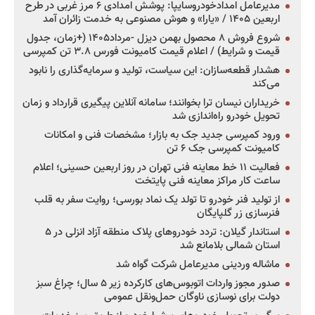
مدیرعامل امدادخودروسایپا: پوشش امدادی ۶ مرز غربی در طرح
اربعین ۱۴۰۵ / «یارا» و هوش مصنوعی به خدمت زائران آمد
شروع فروش ۸ محصول بهمن دیزل -مرداد۱۴۰۵ (+زمان، جدول
قیمت و شرایط) / اعلام قیمت کامیونت فورس ۳.۸ تن کمپرسی
هشدار قطعه‌سازان: این سیاست، تولید و سرمایه‌گذاری را نابود
می‌کند
خریداران نیسان ترا بخوانند؛ سامانه آنلاین پیگیری قرارداد و زمان
تحویل خودرو راه‌اندازی شد
ورود کمپرسی جدید جک به بازار؛ مشخصات فنی و امکانات
کامیونت کمپرسی جک ۶ تن
فعالیت ۱۱ خط معاینه فنی تهران در روز اربعین حسینی؛ اعلام
ساعت کار مراکز معاینه فنی پایتخت
از تولید فنر خودرو تا تولد یک نماد بورسی؛ روایت سفر به قلب
فنرسازی زر گلپایگان
استاندار گیلان: تردد خودروهای پلاک منطقه آزاد انزلی در ۵
استان شمالی بلامانع شد
ماشاله وردینی مدیرعامل شرکت گواه شد
صدور مجوز واردات اتوبوس‌های کارکرده زیر ۵ سال؛ چراغ سبز
دولت برای نوسازی ناوگان حمل‌ونقل عمومی