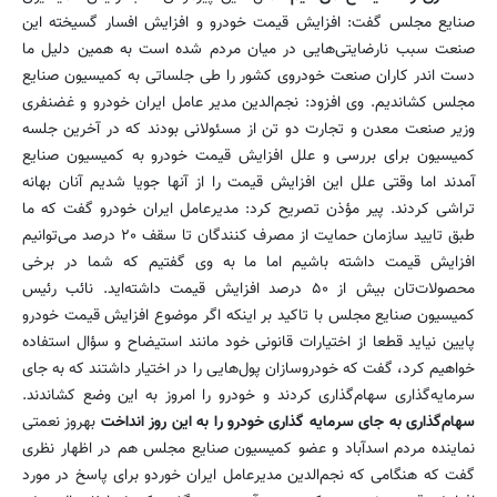
صنایع مجلس گفت: افزایش قیمت خودرو و افزایش افسار گسیخته این
صنعت سبب نارضایتی‌هایی در میان مردم شده است به همین دلیل ما
دست اندر کاران صنعت خودروی کشور را طی جلساتی به کمیسیون صنایع
مجلس کشاندیم. وی افزود: نجم‌الدین مدیر عامل ایران خودرو و غضنفری
وزیر صنعت معدن و تجارت دو تن از مسئولانی بودند که در آخرین جلسه
کمیسیون برای بررسی و علل افزایش قیمت خودرو به کمیسیون صنایع
آمدند اما وقتی علل این افزایش قیمت را از آنها جویا شدیم آنان بهانه
تراشی کردند. پیر مؤذن تصریح کرد: مدیرعامل ایران خودرو گفت که ما
طبق تایید سازمان حمایت از مصرف کنندگان تا سقف ۲۰ درصد می‌توانیم
افزایش قیمت داشته باشیم اما ما به وی گفتیم که شما در برخی
محصولات‌تان بیش از ۵۰ درصد افزایش قیمت داشته‌اید. نائب رئیس
کمیسیون صنایع مجلس با تاکید بر اینکه اگر موضوع افزایش قیمت خودرو
پایین نیاید قطعا از اختیارات قانونی خود مانند استیضاح و سؤال استفاده
خواهیم کرد، گفت که خودروسازان پول‌هایی را در اختیار داشتند که به جای
سرمایه‌گذاری سهام‌گذاری کردند و خودرو را امروز به این وضع کشاندند.
سهام‌گذاری به جای سرمایه گذاری خودرو را به این روز انداخت
بهروز نعمتی
نماینده مردم اسدآباد و عضو کمیسیون صنایع مجلس هم در اظهار نظری
گفت که هنگامی که نجم‌الدین مدیرعامل ایران خوردو برای پاسخ در مورد