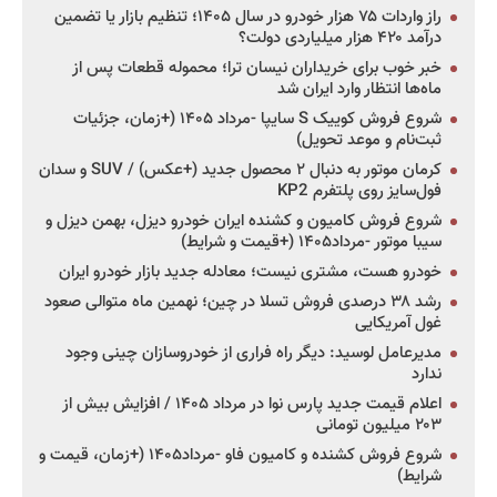
راز واردات ۷۵ هزار خودرو در سال ۱۴۰۵؛ تنظیم بازار یا تضمین
درآمد ۴۲۰ هزار میلیاردی دولت؟
خبر خوب برای خریداران نیسان ترا؛ محموله قطعات پس از
ماه‌ها انتظار وارد ایران شد
شروع فروش کوییک S سایپا -مرداد ۱۴۰۵ (+زمان، جزئیات
ثبت‌نام و موعد تحویل)
کرمان موتور به دنبال ۲ محصول جدید (+عکس) / SUV و سدان
فول‌سایز روی پلتفرم KP2
شروع فروش کامیون و کشنده ایران خودرو دیزل، بهمن دیزل و
سیبا موتور -مرداد۱۴۰۵ (+قیمت و شرایط)
خودرو هست، مشتری نیست؛ معادله جدید بازار خودرو ایران
رشد ۳۸ درصدی فروش تسلا در چین؛ نهمین ماه متوالی صعود
غول آمریکایی
مدیرعامل لوسید: دیگر راه فراری از خودروسازان چینی وجود
ندارد
اعلام قیمت جدید پارس نوا در مرداد ۱۴۰۵ / افزایش بیش از
۲۰۳ میلیون تومانی
شروع فروش کشنده و کامیون فاو -مرداد۱۴۰۵ (+زمان، قیمت و
شرایط)