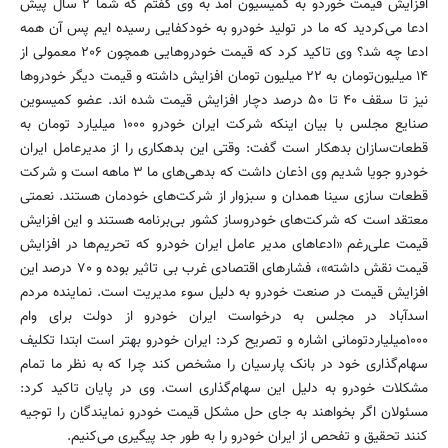
افزایش قیمت خوردو به کمیسیون آمد به وی گفتم که شما ۲ سال پیش
ادعا می‌کردید که ما در تولید خودرو به خودکفایی رسیده ایم پس آن همه
ادعا چه شد؟ وی تاکید کرد که قیمت خودروهایی همچون ۲۰۶ معمولی از
۱۴ میلیون‌تومان به ۲۲ میلیون تومان افزایش داشته و قیمت دیگر خودروها
نیز تا سقف ۴۰ تا ۵۰ درصد دچار افزایش قیمت شده اند. عضو کمیسوین
صنایع مجلس با بیان اینکه شرکت ایران خودرو ۱۰۰۰ میلیارد تومان به
قطعات‌سازان بدهکار است گفت: وقتی این بدهکاری را از مدیرعامل ایران
خودرو جویا شدیم وی اذعان داشت که بدهی‌های ما ۳ ماهه است و شرکت
قطعات سازی سینا همدان و سبزوار از شرکت‌های خودمان هستند. نعمتی
معتقد است که شرکت‌های خودرو‌ساز کشور بی‌برنامه هستند و این افزایش
قیمت علی‌رغم «ادعاهای مدیر عامل ایران خودرو که تحریم‌ها در افزایش
قیمت نقش داشته»، فشارهای اقتصادی غرب بی تاثیر بوده و ۷۰ درصد این
افزایش قیمت در صنعت خودرو به دلیل سوء مدیریت است. نماینده مردم
اسد‌آباد در مجلس به درخواست ایران خودرو از دولت برای وام
۱۰۰۰میلیارد‌تومانی اشاره و تصریح کرد: ایران خودرو بهتر است ابتدا تکلیف
سهام‌گذاری خود در بانک پارسیان را مشخص کند چرا که به نظر ما تمام
مشکلات خودرو به دلیل این سهام‌گذاری است. وی در پایان تاکید کرد:
مسئولان اگر بخواهند به جای حل مشکل قیمت خودرو نمایندگان را توجیه
کنند تحقیق و تفحص از ایران خودرو را به طور جد پیگیری می‌کنیم.