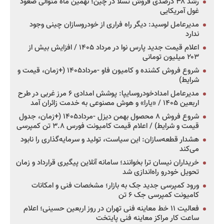
رشد ۳۸ درصدی فروش تسلا در چین؛ نهمین ماه متوالی صعود
غول آمریکایی
مدیرعامل لوسید: دیگر راه فراری از خودروسازان چینی وجود
ندارد
اعلام قیمت جدید پارس نوا در مرداد ۱۴۰۵ / افزایش بیش از
۲۰۳ میلیون تومانی
شروع فروش کشنده و کامیون فاو -مرداد۱۴۰۵ (+زمان، قیمت و
شرایط)
مدیرعامل امدادخودروسایپا: پوشش امدادی ۶ مرز غربی در طرح
اربعین ۱۴۰۵ / «یارا» و هوش مصنوعی به خدمت زائران آمد
شروع فروش ۸ محصول بهمن دیزل -مرداد۱۴۰۵ (+زمان، جدول
قیمت و شرایط) / اعلام قیمت کامیونت فورس ۳.۸ تن کمپرسی
هشدار قطعه‌سازان: این سیاست، تولید و سرمایه‌گذاری را نابود
می‌کند
خریداران نیسان ترا بخوانند؛ سامانه آنلاین پیگیری قرارداد و زمان
تحویل خودرو راه‌اندازی شد
ورود کمپرسی جدید جک به بازار؛ مشخصات فنی و امکانات
کامیونت کمپرسی جک ۶ تن
فعالیت ۱۱ خط معاینه فنی تهران در روز اربعین حسینی؛ اعلام
ساعت کار مراکز معاینه فنی پایتخت