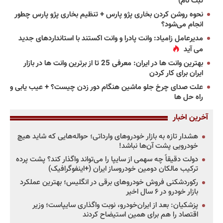
ثبت نام)
نحوه روشن کردن بخاری پژو پارس + تنظیم بخاری پژو پارس چطور
انجام می‌شود؟
مدیرعامل زامیاد: وانت پادرا و وانت اکستند با استانداردهای جدید
می آید
بهترین وانت ها در ایران: معرفی 25 تا از برترین وانت ها در بازار
ایران برای کار کردن
علت صدای چرخ جلو ماشین هنگام دور زدن چیست؟ + عیب یابی و
راه حل ها
آخرین اخبار
هشدار تازه به بازار خودروهای وارداتی؛ حواله‌هایی که شاید هیچ
خودرویی پشت آن‌ها نباشد!
دولت دقیقاً چه سهمی از سایپا را می‌تواند واگذار کند؟ پشت پرده
ترکیب مالکان دومین خودروساز ایران (+اینفوگرافیک)
رکوردشکنی فروش خودروهای برقی در انگلیس؛ بهترین عملکرد
بازار خودرو در ۶ سال اخیر
پزشکیان: بعد از ایران‌خودرو، نوبت واگذاری سایپاست؛ وزیر
اقتصاد را هم برای همین استیضاح کردند