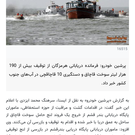
16515
پرشین خودرو: فرمانده دریابانی هرمزگان از توقیف بیش از 190
هزار لیتر سوخت قاچاق و دستگیری 10 قاچاقچی در آب‌های جنوب
کشور خبر داد.
به گزارش «پرشین خودرو» به نقل از ایسنا، سرهنگ محمد ایزدی با اعلام
این خبر گفت: در اقدامات گشت و مراقبت از حوزه استحفاظی، ماموران
پایگاه دریابانی بندر قشم از خروج یک فروند لنج حامل سوخت قاچاق از
ساحل به عمق دریا با خبر شده و اقدام به توقیف و بازرسی آن می‌کنند. وی
افزود: ماموران دریابانی پایگاه دریایی بندرقشم در بازرسی از لنج توقیفی