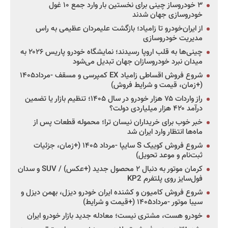
۳ خودروساز چینی برای نخستین بار وارد جمع ۱۰ غول
خودروسازی جهان شدند
از ایران‌خودرو تا زامیاد؛ بازگشت علیمردان عظیمی به راس
مدیریت خودروسازی
چینی‌ها به قلب اروپا رسیدند؛ نمایشگاه خودرو پاریس ۲۰۲۶ به
میدان نبرد خودروسازان جهان تبدیل می‌شود
شروع فروش اقساطی زامیاد EX کمپرسی و مسقف -مرداد۱۴۰۵
(+زمان، قیمت و شرایط فروش)
راز واردات ۷۵ هزار خودرو در سال ۱۴۰۵؛ تنظیم بازار یا تضمین
درآمد ۴۲۰ هزار میلیاردی دولت؟
خبر خوب برای خریداران نیسان ترا؛ محموله قطعات پس از
ماه‌ها انتظار وارد ایران شد
شروع فروش کوییک S سایپا -مرداد ۱۴۰۵ (+زمان، جزئیات
ثبت‌نام و موعد تحویل)
کرمان موتور به دنبال ۲ محصول جدید (+عکس) / SUV و سدان
فول‌سایز روی پلتفرم KP2
شروع فروش کامیون و کشنده ایران خودرو دیزل، بهمن دیزل و
سیبا موتور -مرداد۱۴۰۵ (+قیمت و شرایط)
خودرو هست، مشتری نیست؛ معادله جدید بازار خودرو ایران