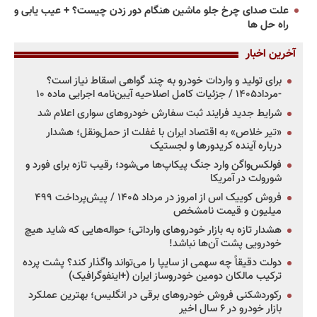
علت صدای چرخ جلو ماشین هنگام دور زدن چیست؟ + عیب یابی و
راه حل ها
آخرین اخبار
برای تولید و واردات خودرو به چند گواهی اسقاط نیاز است؟
-مرداد۱۴۰۵ / جزئیات کامل اصلاحیه آیین‌نامه اجرایی ماده ۱۰
شرایط جدید فرایند ثبت سفارش خودروهای سواری اعلام شد
«تیر خلاص» به اقتصاد ایران با غفلت از حمل‌ونقل؛ هشدار
درباره آینده کریدورها و لجستیک
فولکس‌واگن وارد جنگ پیکاپ‌ها می‌شود؛ رقیب تازه برای فورد و
شورولت در آمریکا
فروش کوییک اس از امروز در مرداد ۱۴۰۵ / پیش‌پرداخت ۴۹۹
میلیون و قیمت نامشخص
هشدار تازه به بازار خودروهای وارداتی؛ حواله‌هایی که شاید هیچ
خودرویی پشت آن‌ها نباشد!
دولت دقیقاً چه سهمی از سایپا را می‌تواند واگذار کند؟ پشت پرده
ترکیب مالکان دومین خودروساز ایران (+اینفوگرافیک)
رکوردشکنی فروش خودروهای برقی در انگلیس؛ بهترین عملکرد
بازار خودرو در ۶ سال اخیر