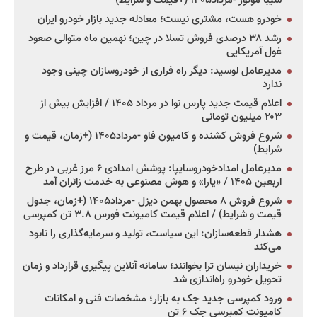
سیبا موتور -مرداد۱۴۰۵ (+قیمت و شرایط)
خودرو هست، مشتری نیست؛ معادله جدید بازار خودرو ایران
رشد ۳۸ درصدی فروش تسلا در چین؛ نهمین ماه متوالی صعود
غول آمریکایی
مدیرعامل لوسید: دیگر راه فراری از خودروسازان چینی وجود
ندارد
اعلام قیمت جدید پارس نوا در مرداد ۱۴۰۵ / افزایش بیش از
۲۰۳ میلیون تومانی
شروع فروش کشنده و کامیون فاو -مرداد۱۴۰۵ (+زمان، قیمت و
شرایط)
مدیرعامل امدادخودروسایپا: پوشش امدادی ۶ مرز غربی در طرح
اربعین ۱۴۰۵ / «یارا» و هوش مصنوعی به خدمت زائران آمد
شروع فروش ۸ محصول بهمن دیزل -مرداد۱۴۰۵ (+زمان، جدول
قیمت و شرایط) / اعلام قیمت کامیونت فورس ۳.۸ تن کمپرسی
هشدار قطعه‌سازان: این سیاست، تولید و سرمایه‌گذاری را نابود
می‌کند
خریداران نیسان ترا بخوانند؛ سامانه آنلاین پیگیری قرارداد و زمان
تحویل خودرو راه‌اندازی شد
ورود کمپرسی جدید جک به بازار؛ مشخصات فنی و امکانات
کامیونت کمپرسی جک ۶ تن