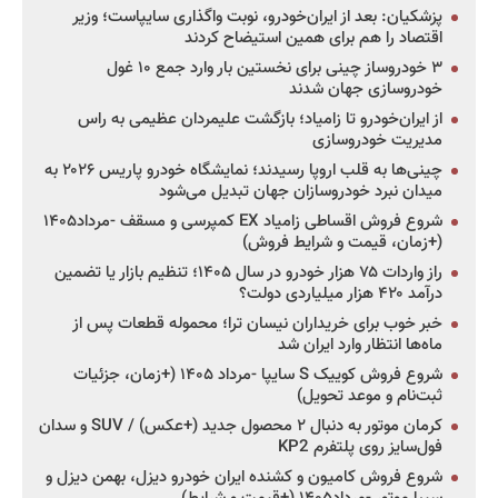
پزشکیان: بعد از ایران‌خودرو، نوبت واگذاری سایپاست؛ وزیر
اقتصاد را هم برای همین استیضاح کردند
۳ خودروساز چینی برای نخستین بار وارد جمع ۱۰ غول
خودروسازی جهان شدند
از ایران‌خودرو تا زامیاد؛ بازگشت علیمردان عظیمی به راس
مدیریت خودروسازی
چینی‌ها به قلب اروپا رسیدند؛ نمایشگاه خودرو پاریس ۲۰۲۶ به
میدان نبرد خودروسازان جهان تبدیل می‌شود
شروع فروش اقساطی زامیاد EX کمپرسی و مسقف -مرداد۱۴۰۵
(+زمان، قیمت و شرایط فروش)
راز واردات ۷۵ هزار خودرو در سال ۱۴۰۵؛ تنظیم بازار یا تضمین
درآمد ۴۲۰ هزار میلیاردی دولت؟
خبر خوب برای خریداران نیسان ترا؛ محموله قطعات پس از
ماه‌ها انتظار وارد ایران شد
شروع فروش کوییک S سایپا -مرداد ۱۴۰۵ (+زمان، جزئیات
ثبت‌نام و موعد تحویل)
کرمان موتور به دنبال ۲ محصول جدید (+عکس) / SUV و سدان
فول‌سایز روی پلتفرم KP2
شروع فروش کامیون و کشنده ایران خودرو دیزل، بهمن دیزل و