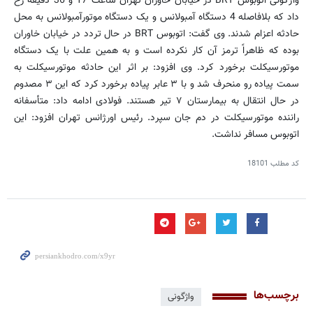
واژگونی اتوبوس BRT در خیابان خاوران تهران ساعت 17 و 36 دقیقه رخ
داد که بلافاصله 4 دستگاه آ‌مبولانس و یک دستگاه موتورآمبولانس به محل
حادثه اعزام شدند. وی گفت: اتوبوس BRT در حال تردد در خیابان خاوران
بوده که ظاهراً ترمز آن کار نکرده است و به همین علت با یک دستگاه
موتورسیکلت برخورد کرد. وی افزود: بر اثر این حادثه موتورسیکلت به
سمت پیاده رو منحرف شد و با ۳ عابر پیاده برخورد کرد که این ۳ مصدوم
در حال انتقال به بیمارستان ۷ تیر هستند. فولادی ادامه داد: متأسفانه
راننده موتورسیکلت در دم جان سپرد. رئیس اورژانس تهران افزود: این
اتوبوس مسافر نداشت.
کد مطلب
18101
برچسب‌ها
واژگونی