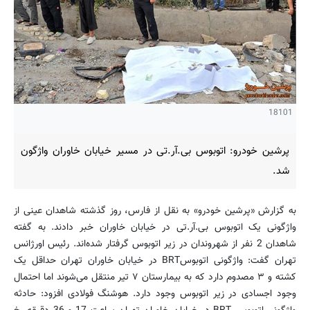
18101
پرشین خودرو: اتوبوس بی.آر.تی در مسیر خیابان خاوران واژگون
شد.
به گزارش «پرشین خودرو» به نقل از فارس، روز گذشته شاهدان عینی از
واژگونی یک اتوبوس بی.آر.تی در خیابان خاوران خبر دادند. به گفته
شاهدان 2 نفر از شهروندان در زیر اتوبوس گرفتار شده‌اند. رئیس اورژانس
تهران گفت: واژگونی اتوبوسBRT در خیابان خاوران تهران حداقل یک
کشته و ۳ مصدوم دارد که به بیمارستان ۷ تیر منتقل می‌شوند اما احتمال
وجود اجسادی در زیر اتوبوس وجود دارد. هوشنگ فولادی افزود: حادثه