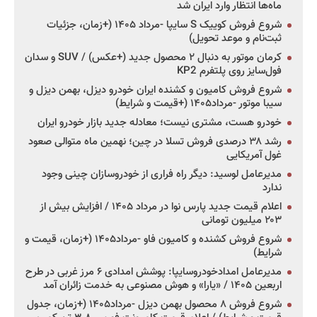
ماه‌ها انتظار وارد ایران شد
شروع فروش کوییک S سایپا -مرداد ۱۴۰۵ (+زمان، جزئیات
ثبت‌نام و موعد تحویل)
کرمان موتور به دنبال ۲ محصول جدید (+عکس) / SUV و سدان
فول‌سایز روی پلتفرم KP2
شروع فروش کامیون و کشنده ایران خودرو دیزل، بهمن دیزل و
سیبا موتور -مرداد۱۴۰۵ (+قیمت و شرایط)
خودرو هست، مشتری نیست؛ معادله جدید بازار خودرو ایران
رشد ۳۸ درصدی فروش تسلا در چین؛ نهمین ماه متوالی صعود
غول آمریکایی
مدیرعامل لوسید: دیگر راه فراری از خودروسازان چینی وجود
ندارد
اعلام قیمت جدید پارس نوا در مرداد ۱۴۰۵ / افزایش بیش از
۲۰۳ میلیون تومانی
شروع فروش کشنده و کامیون فاو -مرداد۱۴۰۵ (+زمان، قیمت و
شرایط)
مدیرعامل امدادخودروسایپا: پوشش امدادی ۶ مرز غربی در طرح
اربعین ۱۴۰۵ / «یارا» و هوش مصنوعی به خدمت زائران آمد
شروع فروش ۸ محصول بهمن دیزل -مرداد۱۴۰۵ (+زمان، جدول