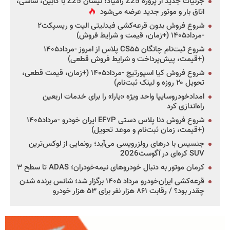
جزئیات جدید از پروژه Z25 زامیاد؛ نیسان Z25 با کابین، شاسی،
اتاق بار و موتور جدید عرضه می‌شود
شروع فروش بدون قرعه‌کشی فیدلیتی الیت و ریسپکت۲
-مرداد۱۴۰۵ (+زمان، قیمت و شرایط فروش)
شروع ثبت‌نام چانگان CS۵۵ پلاس از امروز -مرداد۱۴۰۵
(+قیمت، پیش‌پرداخت و شرایط فروش قطعی)
شروع فروش کیا اسپورتیج -مرداد۱۴۰۵ (+زمان، قیمت قطعی،
تحویل ۲۰ روزه و لینک ثبت‌نام)
امدادخودروسایپا واحد ویژه «یارا» را برای خدمات اربعین
راه‌اندازی کرد
شروع فروش دنا پلاس دستی EF۷P ایران خودرو -مرداد۱۴۰۵
(+قیمت، زمان ثبت‌نام و موعد تحویل)
جنسیس با درهای رولزرویسی می‌آید؛ رونمایی از لوکس‌ترین
SUV کره‌ای در آگوست2026
کرمان موتور به دنبال خودروهای نیمه‌خودران؛ ADAS تا سطح ۳
قرعه‌کشی ایران‌خودرو مرداد ۱۴۰۵ برگزار شد؛ شانس برنده شدن
چقدر بود؟ / رقابت ۸۶۱ هزار نفر برای ۵۳ هزار خودرو