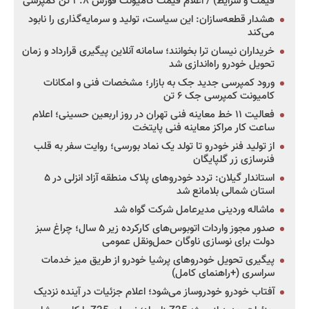
قیمت و شرایط) / اعلام قیمت کامیونت فورس ۳.۸ تن کمپرسی
هشدار قطعه‌سازان: این سیاست، تولید و سرمایه‌گذاری را نابود
می‌کند
خریداران نیسان ترا بخوانند؛ سامانه آنلاین پیگیری قرارداد و زمان
تحویل خودرو راه‌اندازی شد
ورود کمپرسی جدید جک به بازار؛ مشخصات فنی و امکانات
کامیونت کمپرسی جک ۶ تن
فعالیت ۱۱ خط معاینه فنی تهران در روز اربعین حسینی؛ اعلام
ساعت کار مراکز معاینه فنی پایتخت
از تولید فنر خودرو تا تولد یک نماد بورسی؛ روایت سفر به قلب
فنرسازی زر گلپایگان
استاندار گیلان: تردد خودروهای پلاک منطقه آزاد انزلی در ۵
استان شمالی بلامانع شد
ماشاله وردینی مدیرعامل شرکت گواه شد
صدور مجوز واردات اتوبوس‌های کارکرده زیر ۵ سال؛ چراغ سبز
دولت برای نوسازی ناوگان حمل‌ونقل عمومی
پیگیری تحویل خودروهای پرشیا خودرو از طریق میز خدمات
سراسری (+راهنمای کامل)
آفتاب خودرو خودروساز می‌شود؛ اعلام جزئیات در آینده نزدیک