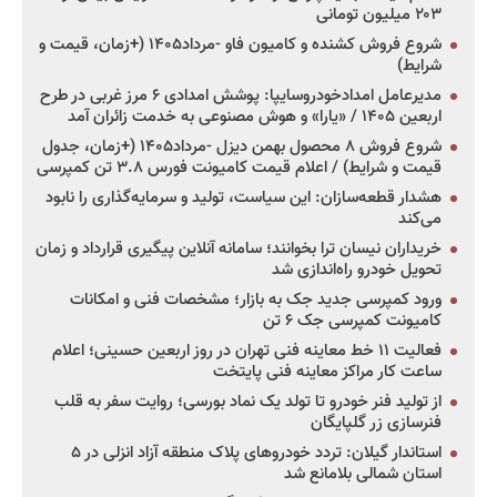
۲۰۳ میلیون تومانی
شروع فروش کشنده و کامیون فاو -مرداد۱۴۰۵ (+زمان، قیمت و
شرایط)
مدیرعامل امدادخودروسایپا: پوشش امدادی ۶ مرز غربی در طرح
اربعین ۱۴۰۵ / «یارا» و هوش مصنوعی به خدمت زائران آمد
شروع فروش ۸ محصول بهمن دیزل -مرداد۱۴۰۵ (+زمان، جدول
قیمت و شرایط) / اعلام قیمت کامیونت فورس ۳.۸ تن کمپرسی
هشدار قطعه‌سازان: این سیاست، تولید و سرمایه‌گذاری را نابود
می‌کند
خریداران نیسان ترا بخوانند؛ سامانه آنلاین پیگیری قرارداد و زمان
تحویل خودرو راه‌اندازی شد
ورود کمپرسی جدید جک به بازار؛ مشخصات فنی و امکانات
کامیونت کمپرسی جک ۶ تن
فعالیت ۱۱ خط معاینه فنی تهران در روز اربعین حسینی؛ اعلام
ساعت کار مراکز معاینه فنی پایتخت
از تولید فنر خودرو تا تولد یک نماد بورسی؛ روایت سفر به قلب
فنرسازی زر گلپایگان
استاندار گیلان: تردد خودروهای پلاک منطقه آزاد انزلی در ۵
استان شمالی بلامانع شد