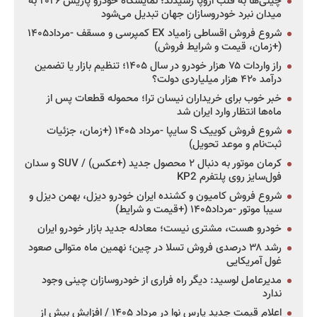
چینی‌ها به قلب اروپا رسیدند؛ نمایشگاه خودرو پاریس ۲۰۲۶ به
میدان نبرد خودروسازان جهان تبدیل می‌شود
شروع فروش اقساطی زامیاد EX کمپرسی و مسقف -مرداد۱۴۰۵
(+زمان، قیمت و شرایط فروش)
راز واردات ۷۵ هزار خودرو در سال ۱۴۰۵؛ تنظیم بازار یا تضمین
درآمد ۴۲۰ هزار میلیاردی دولت؟
خبر خوب برای خریداران نیسان ترا؛ محموله قطعات پس از
ماه‌ها انتظار وارد ایران شد
شروع فروش کوییک S سایپا -مرداد ۱۴۰۵ (+زمان، جزئیات
ثبت‌نام و موعد تحویل)
کرمان موتور به دنبال ۲ محصول جدید (+عکس) / SUV و سدان
فول‌سایز روی پلتفرم KP2
شروع فروش کامیون و کشنده ایران خودرو دیزل، بهمن دیزل و
سیبا موتور -مرداد۱۴۰۵ (+قیمت و شرایط)
خودرو هست، مشتری نیست؛ معادله جدید بازار خودرو ایران
رشد ۳۸ درصدی فروش تسلا در چین؛ نهمین ماه متوالی صعود
غول آمریکایی
مدیرعامل لوسید: دیگر راه فراری از خودروسازان چینی وجود
ندارد
اعلام قیمت جدید پارس نوا در مرداد ۱۴۰۵ / افزایش بیش از