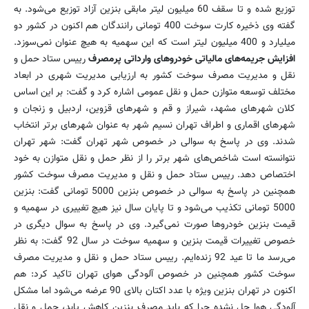
توزیع شده و تا سقف 60 میلیون لیتر مابقی بنزین آزاد توزیع می‌شود. به
گفته وی ذخیره کارت سوخت 400 تومانی رانندگان هم اکنون در کشور دو
میلیارد و 400 میلیون لیتر است که این سهمیه به هیچ عنوان نمی‌سوزد.
افزایش جریمه‌های مالیاتی خودروهای وارداتی پرمصرف
رییس ستاد حمل و
نقل و مدیریت مصرف سوخت کشور به ارزیابی مدیریت شهری در ابعاد
مختلف توسعه متوازن حمل و نقل عمومی اشاره کرد و گفت: بر این اساس
کلان شهرهای مشهد، شیراز و قم و شهرهای قزوین‌، اردبیل و زنجان و
شهرهای اقماری و اطراف تهران نسیم شهر به عنوان شهرهای برتر انتخاب
شدند. وی در پاسخ به سوالی در خصوص شهر تهران گفت: شهر تهران
نتوانسته‌ است شاخص‌های شهر برتر را از نظر حمل و نقل متوازن به خود
اختصاص دهد. رییس ستاد حمل و نقل و مدیریت مصرف سوخت کشور
همچنین در پاسخ به سوالی در خصوص بنزین 5000 تومانی گفت: بنزین
5000 تومانی تکذیب می‌شود و تا پایان سال نیز هیچ تغییری در سهمیه و
قیمت بنزین خودروها صورت نمی‌گیرد. وی در پاسخ به سوال دیگری در
خصوص تغییرات قیمت بنزین و سهمیه سوخت در سال 92 گفت: به نظر
می‌رسد ما تا عید 92 زنده‌ایم. رییس ستاد حمل و نقل و مدیریت مصرف
سوخت کشور همچنین در خصوص آلودگی هوای تهران تاکید کرد: هم
اکنون در تهران بنزین ویژه با عدد اکتان بالای 90 عرضه می‌شود اما مشکل
آلودگی هوا حل نشده چرا که باید مصرف بنزین کاهش یابد، حمل و نقل