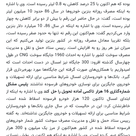
بوده که هم اکنون با 25 درصد کاهش به 0.8 لیتر رسیده است. وی با اشاره
به اینکه مصرف روزانه بنزین خودروها در سال 86 حدود 10 میلیون لیتر
بوده است، گفت: در حال حاضر این رقم با بیش از دو برابر کاهش به چهار
لیتر رسیده است. وی با اشاره به اینکه در سال 86، 10 میلیارد دلار بنزین
وارد می‌کردیم گفت: هم‌اکنون این رقم نه تنها به حدود صفر رسیده است،
بلکه تقریبا معادل مصرف روزانه در کشور بنزین تولید می‌کنیم که این
میزان نیز هر روز رو به افزایش است. رییس ستاد حمل و نقل و مدیریت
مصرف سوخت کشور با اشاره به احداث 1960 جایگاه سوخت CNG در طول
چهارسال گذشته افرود: 300 جایگاه نیز امسال در دست احداث است که
امیدواریم با همکاری‌های صورت گرفته این جایگاه‌ها مورد بهره‌برداری قرار
گیرد. بانک‌ها و خودروسازان امسال شرایط مناسبی برای ارائه تسهیلات و
خودروی جایگزین برای نوسازی خودروهای فرسوده نداشتند
پلیس مشکل
شماره‌گذاری 16 هزار تاکسی آماده تحویل را حل کند
وی با اشاره به اینکه از
ابتدای امسال تاکنون 120 هزار خودرو فرسوده اسقاط شده است،
خاطرنشان کرد: این در حالیست که در سال جاری بانک‌ها و خودروسازان
شرایط مناسبی برای ارائه تسهیلات و خودروی جایگزین نداشته‌اند. به گفته
رییس ستاد حمل و نقل و مدیریت مصرف سوخت کشور شمار خودروهای
فرسوده اسقاط شده در کشور هم‌اکنون از مرز یک میلیون و 300 هزار
دستگاه عبور کرده است. وی با اشاره به اینکه هم اکنون در بخش نوسازی