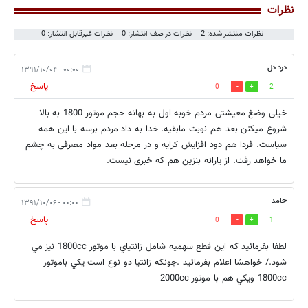
نظرات
نظرات منتشر شده: 2
نظرات در صف انتشار: 0
نظرات غیرقابل انتشار: 0
درد دل
۰۰:۰۰ - ۱۳۹۱/۱۰/۰۴
پاسخ
0
2
خیلی وضغ معیشتی مردم خوبه اول به بهانه حجم موتور 1800 به بالا
شروع میکنن بعد هم نوبت مابقیه. خدا به داد مردم برسه با این همه
سیاست. فردا هم دود افزایش کرایه و در مرحله بعد مواد مصرفی به چشم
ما خواهد رفت. از یارانه بنزین هم که خبری نیست.
حامد
۰۰:۰۰ - ۱۳۹۱/۱۰/۰۶
پاسخ
0
1
لطفا بفرمائيد كه اين قطع سهميه شامل زانتياي با موتور 1800cc نيز مي
شود./ خواهشا اعلام بفرمائيد .چونكه زانتيا دو نوع است يكي باموتور
1800cc ويكي هم با موتور 2000cc