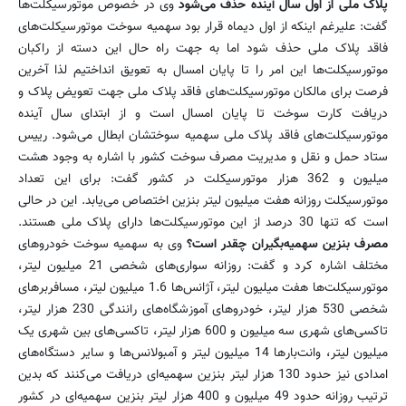
پلاک ملی از اول سال آینده حذف می‌شود
وی در خصوص موتورسیکلت‌ها
گفت: علیرغم اینکه از اول دیماه قرار بود سهمیه سوخت موتورسیکلت‌های
فاقد پلاک ملی حذف شود اما به جهت راه حال این دسته از راکبان
موتورسیکلت‌ها این امر را تا پایان امسال به تعویق انداختیم لذا آخرین
فرصت برای مالکان موتورسیکلت‌های فاقد پلاک ملی جهت تعویض پلاک و
دریافت کارت سوخت تا پایان امسال است و از ابتدای سال آینده
موتورسیکلت‌های فاقد پلاک ملی سهمیه سوختشان ابطال می‌شود. رییس
ستاد حمل و نقل و مدیریت مصرف سوخت کشور با اشاره به وجود هشت
میلیون و 362 هزار موتورسیکلت در کشور گفت: برای این تعداد
موتورسیکلت روزانه هفت میلیون لیتر بنزین اختصاص می‌یابد. این در حالی
است که تنها 30 درصد از این موتورسیکلت‌ها دارای پلاک ملی هستند.
مصرف بنزین سهمیه‌بگیران چقدر است؟
وی به سهمیه سوخت خودروهای
مختلف اشاره کرد و گفت: روزانه سواری‌های شخصی 21 میلیون لیتر،
موتورسیکلت‌ها هفت میلیون لیتر، آژانس‌ها 1.6 میلیون لیتر، مسافربرهای
شخصی 530 هزار لیتر، خودروهای آموزشگاه‌های رانندگی 230 هزار لیتر،
تاکسی‌های شهری سه میلیون و 600 هزار لیتر، تاکسی‌های بین شهری یک
میلیون لیتر، وانت‌بارها 14 میلیون لیتر و آمبولانس‌ها و سایر دستگاه‌های
امدادی نیز حدود 130 هزار لیتر بنزین سهمیه‌ای دریافت می‌کنند که بدین
ترتیب روزانه حدود 49 میلیون و 400 هزار لیتر بنزین سهمیه‌ای در کشور